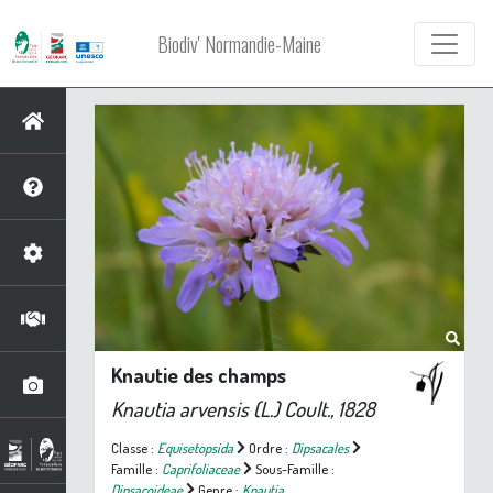
Biodiv' Normandie-Maine
Knautie des champs
Knautia arvensis
(L.) Coult., 1828
Classe :
Equisetopsida
Ordre :
Dipsacales
Famille :
Caprifoliaceae
Sous-Famille :
Dipsacoideae
Genre :
Knautia