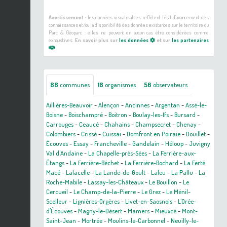
Avertissement :
les données visualisables reflètent l'état d'avancement des
connaissances et/ou la disponibilité des données existantes sur le territoire du
Parc & Géoparc : elles ne peuvent en aucun cas être considérées comme
exhaustives.
En savoir plus sur
les données
et sur
les partenaires
88
communes
18
organismes
56
observateurs
Aillières-Beauvoir
-
Alençon
-
Ancinnes
-
Argentan
-
Assé-le-
Boisne
-
Boischampré
-
Boitron
-
Boulay-les-Ifs
-
Bursard
-
Carrouges
-
Ceaucé
-
Chahains
-
Champsecret
-
Chenay
-
Colombiers
-
Crissé
-
Cuissai
-
Domfront en Poiraie
-
Douillet
-
Écouves
-
Essay
-
Francheville
-
Gandelain
-
Héloup
-
Juvigny
Val d'Andaine
-
La Chapelle-près-Sées
-
La Ferrière-aux-
Étangs
-
La Ferrière-Béchet
-
La Ferrière-Bochard
-
La Ferté
Macé
-
Lalacelle
-
La Lande-de-Goult
-
Laleu
-
La Pallu
-
La
Roche-Mabile
-
Lassay-les-Châteaux
-
Le Bouillon
-
Le
Cercueil
-
Le Champ-de-la-Pierre
-
Le Grez
-
Le Ménil-
Scelleur
-
Lignières-Orgères
-
Livet-en-Saosnois
-
L'Orée-
d'Écouves
-
Magny-le-Désert
-
Mamers
-
Mieuxcé
-
Mont-
Saint-Jean
-
Mortrée
-
Moulins-le-Carbonnel
-
Neuilly-le-