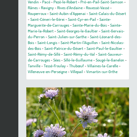
Vendin
-
Pacé
-
Pezé-le-Robert
-
Pré-en-Pail-Saint-Samson
-
Rânes
-
Ravigny
-
Rives d'Andaine
-
Rouessé-Vassé
-
Rouperroux
-
Saint-Aubin-d'Appenai
-
Saint-Calais-du-Désert
-
Saint-Céneri-le-Gérei
-
Saint-Cyr-en-Pail
-
Sainte-
Marguerite-de-Carrouges
-
Sainte-Marie-du-Bois
-
Sainte-
Marie-la-Robert
-
Saint-Georges-le-Gaultier
-
Saint-Gervais-
du-Perron
-
Saint-Julien-sur-Sarthe
-
Saint-Léonard-des-
Bois
-
Saint-Longis
-
Saint-Martin-l'Aiguillon
-
Saint-Nicolas-
des-Bois
-
Saint-Patrice-du-Désert
-
Saint-Paul-le-Gaultier
-
Saint-Rémy-de-Sillé
-
Saint-Rémy-du-Val
-
Saint-Sauveur-
de-Carrouges
-
Sées
-
Sillé-le-Guillaume
-
Sougé-le-Ganelon
-
Tanville
-
Tessé-Froulay
-
Thubœuf
-
Villaines-la-Carelle
-
Villeneuve-en-Perseigne
-
Villepail
-
Vimartin-sur-Orthe
Previous
Next