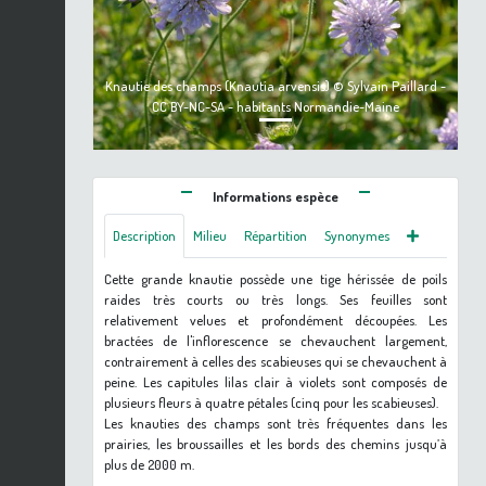
Knautie des champs (Knautia arvensis) © Sylvain Paillard -
CC BY-NC-SA - habitants Normandie-Maine
Informations espèce
Description
Milieu
Répartition
Synonymes
Cette grande knautie possède une tige hérissée de poils
raides très courts ou très longs. Ses feuilles sont
relativement velues et profondément découpées. Les
bractées de l'inflorescence se chevauchent largement,
contrairement à celles des scabieuses qui se chevauchent à
peine. Les capitules lilas clair à violets sont composés de
plusieurs fleurs à quatre pétales (cinq pour les scabieuses).
Les knauties des champs sont très fréquentes dans les
prairies, les broussailles et les bords des chemins jusqu’à
plus de 2000 m.