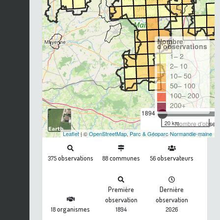
Nombre
d'observations
1– 2
2– 10
10– 50
50– 100
100– 200
200+
1894
20 km
Nombre d'observa
Leaflet
| ©
OpenStreetMap
,
Parc & Géoparc Normandie-maine
observations
communes
observateurs
375
88
56
Première
Dernière
observation
observation
organismes
18
1894
2026