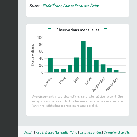
Source :
Biodiv'Écrins, Parc national des Écrins
Observations mensuelles
Avertissement :
Les observations sans date précise peuvent être
enregistrées à la date du 01/01. La fréquence des observations au mois de
janvier ne reflète donc pas nécessairement la réalité.
Accueil
|
Parc & Géoparc Normandie-Maine
|
Cartes & données
|
Conception et crédits
|