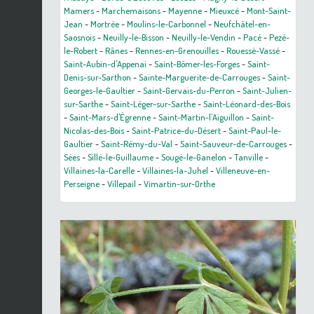
Mamers
-
Marchemaisons
-
Mayenne
-
Mieuxcé
-
Mont-Saint-
Jean
-
Mortrée
-
Moulins-le-Carbonnel
-
Neufchâtel-en-
Saosnois
-
Neuilly-le-Bisson
-
Neuilly-le-Vendin
-
Pacé
-
Pezé-
le-Robert
-
Rânes
-
Rennes-en-Grenouilles
-
Rouessé-Vassé
-
Saint-Aubin-d'Appenai
-
Saint-Bômer-les-Forges
-
Saint-
Denis-sur-Sarthon
-
Sainte-Marguerite-de-Carrouges
-
Saint-
Georges-le-Gaultier
-
Saint-Gervais-du-Perron
-
Saint-Julien-
sur-Sarthe
-
Saint-Léger-sur-Sarthe
-
Saint-Léonard-des-Bois
-
Saint-Mars-d'Égrenne
-
Saint-Martin-l'Aiguillon
-
Saint-
Nicolas-des-Bois
-
Saint-Patrice-du-Désert
-
Saint-Paul-le-
Gaultier
-
Saint-Rémy-du-Val
-
Saint-Sauveur-de-Carrouges
-
Sées
-
Sillé-le-Guillaume
-
Sougé-le-Ganelon
-
Tanville
-
Villaines-la-Carelle
-
Villaines-la-Juhel
-
Villeneuve-en-
Perseigne
-
Villepail
-
Vimartin-sur-Orthe