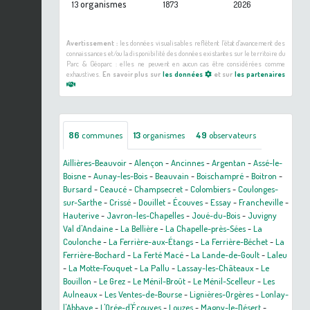
organismes
13
1873
2026
Avertissement :
les données visualisables reflètent l'état d'avancement des
connaissances et/ou la disponibilité des données existantes sur le territoire du
Parc & Géoparc : elles ne peuvent en aucun cas être considérées comme
exhaustives.
En savoir plus sur
les données
et sur
les partenaires
86
communes
13
organismes
49
observateurs
Aillières-Beauvoir
-
Alençon
-
Ancinnes
-
Argentan
-
Assé-le-
Boisne
-
Aunay-les-Bois
-
Beauvain
-
Boischampré
-
Boitron
-
Bursard
-
Ceaucé
-
Champsecret
-
Colombiers
-
Coulonges-
sur-Sarthe
-
Crissé
-
Douillet
-
Écouves
-
Essay
-
Francheville
-
Hauterive
-
Javron-les-Chapelles
-
Joué-du-Bois
-
Juvigny
Val d'Andaine
-
La Bellière
-
La Chapelle-près-Sées
-
La
Coulonche
-
La Ferrière-aux-Étangs
-
La Ferrière-Béchet
-
La
Ferrière-Bochard
-
La Ferté Macé
-
La Lande-de-Goult
-
Laleu
-
La Motte-Fouquet
-
La Pallu
-
Lassay-les-Châteaux
-
Le
Bouillon
-
Le Grez
-
Le Ménil-Broût
-
Le Ménil-Scelleur
-
Les
Aulneaux
-
Les Ventes-de-Bourse
-
Lignières-Orgères
-
Lonlay-
l'Abbaye
-
L'Orée-d'Écouves
-
Louzes
-
Magny-le-Désert
-