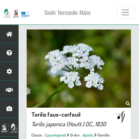
Biodiv' Normandie-Maine
Torilis faux-cerfeuil
Torilis japonica
(Houtt.) DC., 1830
Classe :
Equisetopsida
Ordre :
Apiales
Famille :