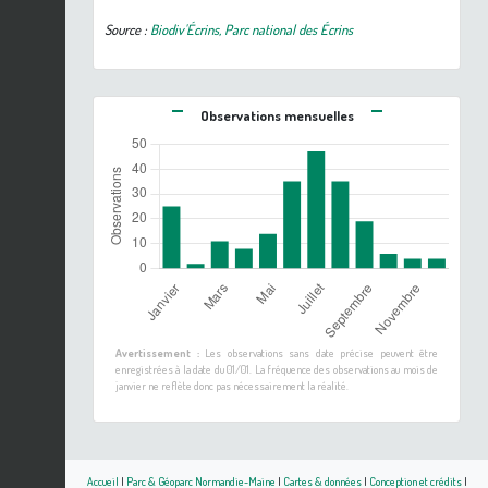
Source :
Biodiv'Écrins, Parc national des Écrins
Observations mensuelles
Avertissement :
Les observations sans date précise peuvent être
enregistrées à la date du 01/01. La fréquence des observations au mois de
janvier ne reflète donc pas nécessairement la réalité.
Accueil
|
Parc & Géoparc Normandie-Maine
|
Cartes & données
|
Conception et crédits
|