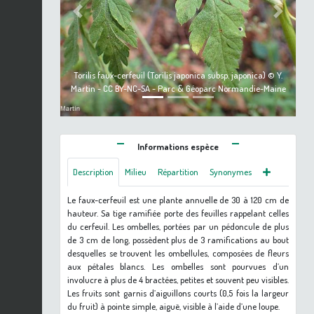
Previous
Next
Torilis faux-cerfeuil (Torilis japonica subsp. japonica) © Y.
Martin - CC BY-NC-SA - Parc & Géoparc Normandie-Maine
Informations espèce
Description
Milieu
Répartition
Synonymes
Le faux-cerfeuil est une plante annuelle de 30 à 120 cm de
hauteur. Sa tige ramifiée porte des feuilles rappelant celles
du cerfeuil. Les ombelles, portées par un pédoncule de plus
de 3 cm de long, possèdent plus de 3 ramifications au bout
desquelles se trouvent les ombellules, composées de fleurs
aux pétales blancs. Les ombelles sont pourvues d’un
involucre à plus de 4 bractées, petites et souvent peu visibles.
Les fruits sont garnis d’aiguillons courts (0,5 fois la largeur
du fruit) à pointe simple, aiguë, visible à l’aide d’une loupe.