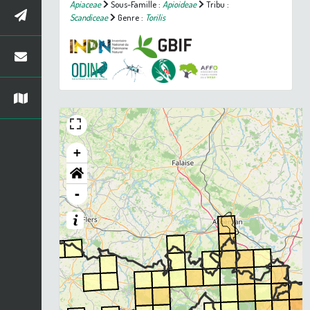
Apiaceae
Sous-Famille :
Apioideae
Tribu :
Scandiceae
Genre :
Torilis
+
-