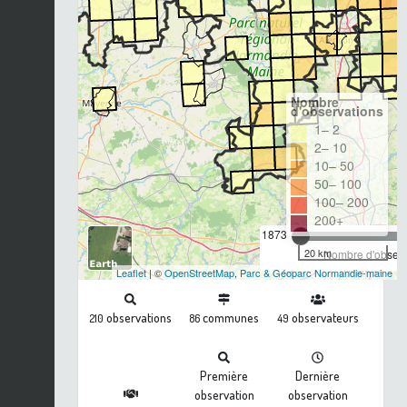
Nombre
d'observations
1– 2
2– 10
10– 50
50– 100
100– 200
200+
1873
20 km
Nombre d'observa
Leaflet
| ©
OpenStreetMap
,
Parc & Géoparc Normandie-maine
observations
communes
observateurs
210
86
49
Première
Dernière
observation
observation