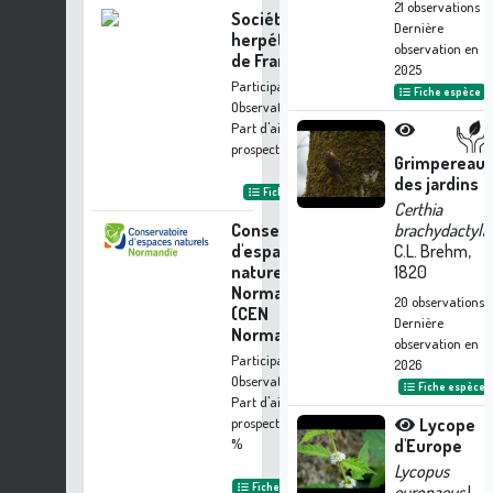
21
observations
Société
Dernière
herpétologique
observation en
de France
2025
Participation à 12
Fiche espèce
Observations
Part d'aide à la
prospection :
0.23 %
Grimpereau
des jardins
Fiche organisme
Certhia
Conservatoire
brachydactyla
d'espaces
C.L. Brehm,
naturels de
1820
Normandie
20
observations
(CEN
Dernière
Normandie)
observation en
Participation à 12
2026
Observations
Fiche espèce
Part d'aide à la
prospection :
0.23
Lycope
%
d'Europe
Lycopus
Fiche organisme
europaeus
L.,