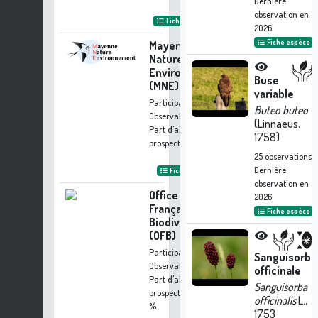
Dernière
observation en
Fiche organisme
2026
Fiche espèce
Mayenne
Nature
Environnement
Buse
(MNE)
variable
Participation à 22
Buteo buteo
Observations
(Linnaeus,
Part d'aide à la
1758)
prospection :
0.42 %
25
observations
Dernière
Fiche organisme
observation en
Office
2026
Français de la
Fiche espèce
Biodiversité
(OFB)
Participation à 17
Sanguisorbe
Observations
officinale
Part d'aide à la
Sanguisorba
prospection :
0.33
officinalis
L.,
%
1753