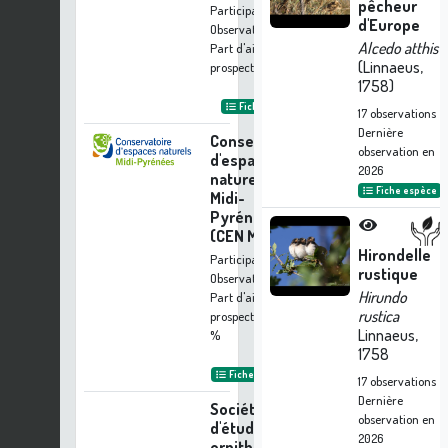
pêcheur
Participation à 5
d'Europe
Observations
Alcedo atthis
Part d'aide à la
(Linnaeus,
prospection :
0.10 %
1758)
Fiche organisme
17
observations
Dernière
Conservatoire
observation en
d'espaces
2026
naturels de
Fiche espèce
Midi-
Pyrénées
(CEN MP)
Hirondelle
Participation à 5
rustique
Observations
Hirundo
Part d'aide à la
rustica
prospection :
0.10
Linnaeus,
%
1758
Fiche organisme
17
observations
Dernière
Société
observation en
d'études
2026
ornithologiques