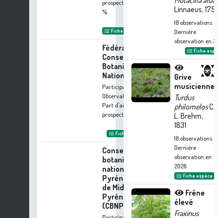
Motacilla alba
prospection :
0.23
Linnaeus, 175
%
18
observations
Fiche organisme
Dernière
observation en
2
Fédération des
Fiche esp
Conservatoires
Botaniques
Nationaux
Grive
musicienne
Participation à 9
Observations
Turdus
Part d'aide à la
philomelos
C.
prospection :
0.17 %
L. Brehm,
1831
Fiche organisme
18
observations
Dernière
Conservatoire
observation en
botanique
2026
national des
Fiche espèce
Pyrénées et
de Midi-
Frêne
Pyrénées
élevé
(CBNPMP)
Fraxinus
Participation à 9