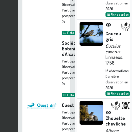
observation en
Observation
2026
Part d'aide à la
Fiche espèce
prospection :
0.02
%
Coucou
Fiche organisme
gris
Société
Cuculus
Botanique
canorus
d'Alsace
Linnaeus,
Participation à 1
1758
Observation
16
observations
Part d'aide à la
Dernière
prospection :
0.02
observation en
%
2026
Fiche espèce
Fiche organisme
Ouest Am'
Participation à 1
Observation
Chouette
Part d'aide à la
chevêche
prospection :
0.02
Athene