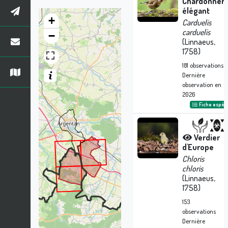
Chardonnere
élégant
+
Carduelis
carduelis
−
(Linnaeus,
1758)
181
observations
Dernière
observation en
2026
Fiche espèc
Verdier
d'Europe
Chloris
chloris
(Linnaeus,
1758)
153
observations
Dernière