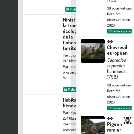
1758
30
observations
Fiche organisme
Dernière
Ministère de
observation en
la Transition
2026
écologique et
Fiche espèce
de la
Cohésion des
Chevreuil
territoires
européen
Participation à
Capreolus
242 Observations
capreolus
Part d'aide à la
(Linnaeus,
prospection :
4.63
1758)
%
30
observations
Fiche organisme
Dernière
observation en
Habitants-
2026
bénévoles
Fiche espèce
Participation à
234 Observations
Pigeon
Part d'aide à la
ramier
prospection :
4.48