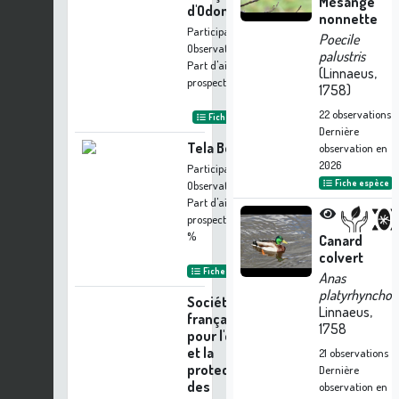
Mésange
d'Odonatologie
nonnette
Participation à 15
Poecile
Observations
palustris
Part d'aide à la
(Linnaeus,
prospection :
0.29 %
1758)
22
observations
Fiche organisme
Dernière
Tela Botanica
observation en
2026
Participation à 15
Fiche espèce
Observations
Part d'aide à la
prospection :
0.29
%
Canard
colvert
Fiche organisme
Anas
platyrhynchos
Société
Linnaeus,
française
1758
pour l'étude
et la
21
observations
protection
Dernière
des
observation en