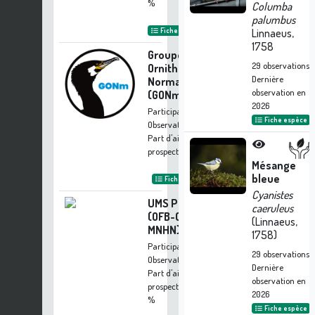
%
Columba
palumbus
Fiche organisme
Linnaeus,
1758
Groupe
29
observations
Ornithologique
Dernière
Normand
observation en
(GONm)
2026
Participation à 111
Fiche espèce
Observations
Part d'aide à la
prospection :
2.12 %
Mésange
bleue
Fiche organisme
Cyanistes
UMS PatriNat
caeruleus
(OFB-CNRS-
(Linnaeus,
MNHN)
1758)
Participation à 45
29
observations
Observations
Dernière
Part d'aide à la
observation en
prospection :
0.86
2026
%
Fiche espèce