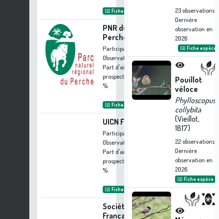
23
observations
Fiche organisme
Dernière
PNR du
observation en
Perche
2026
Participation à 16
Fiche espèce
Observations
Part d'aide à la
prospection :
0.31
Pouillot
%
véloce
Phylloscopus
Fiche organisme
collybita
(Vieillot,
UICN France
1817)
Participation à 15
22
observations
Observations
Dernière
Part d'aide à la
observation en
prospection :
0.29
2026
%
Fiche espèce
Fiche organisme
Société
Française