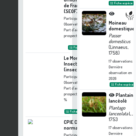
Fiche espèce
de France
(SEOF)
Participation à 3
Moineau
Observations
domestique
Part d'aide à la
Passer
prospection :
0.06 %
domesticus
(Linnaeus,
Fiche organisme
1758)
Le Monde des
17
observations
Insectes
Dernière
(insectes.org)
observation en
Participation à 2
2026
Observations
Fiche espèce
Part d'aide à la
prospection :
0.04
Plantain
%
lancéolé
Plantago
Fiche organisme
lanceolata
L.,
1753
CPIE Collines
normandes
17
observations
Dernière
Participation à 1