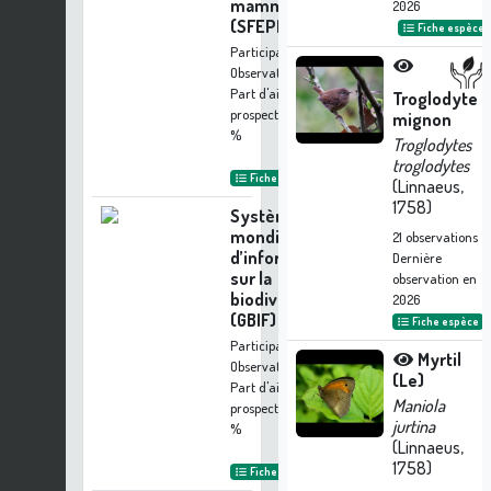
mammifères
2026
(SFEPM)
Fiche espèce
Participation à 13
Observations
Part d'aide à la
Troglodyte
prospection :
0.25
mignon
%
Troglodytes
troglodytes
Fiche organisme
(Linnaeus,
1758)
Système
mondial
21
observations
d’information
Dernière
sur la
observation en
biodiversité
2026
(GBIF)
Fiche espèce
Participation à 12
Myrtil
Observations
(Le)
Part d'aide à la
Maniola
prospection :
0.23
jurtina
%
(Linnaeus,
1758)
Fiche organisme