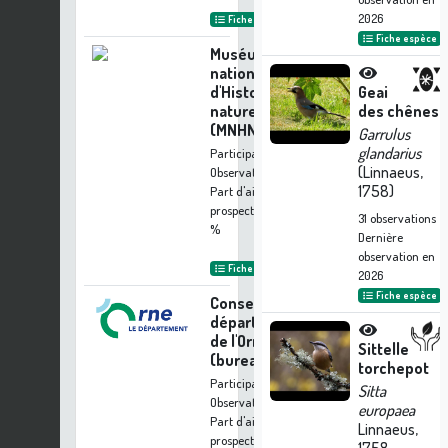
2026
Fiche organisme
Fiche espèce
Muséum
national
d'Histoire
Geai
naturelle
des chênes
(MNHN)
Garrulus
glandarius
Participation à 517
(Linnaeus,
Observations
1758)
Part d'aide à la
prospection :
9.89
31
observations
%
Dernière
observation en
Fiche organisme
2026
Fiche espèce
Conseil
départemental
de l'Orne
Sittelle
(bureau ENS)
torchepot
Participation à 255
Sitta
Observations
europaea
Part d'aide à la
Linnaeus,
prospection :
4.88 %