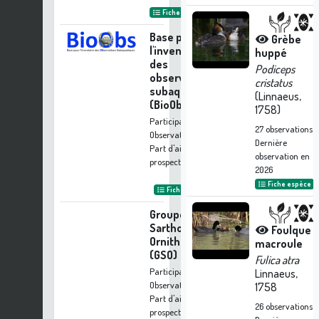
Fiche organisme
Base pour
Grèbe
l'inventaire
huppé
des
Podiceps
observations
cristatus
subaquatiques
(Linnaeus,
(BioObs)
1758)
Participation à 36
27
observations
Observations
Dernière
Part d'aide à la
observation en
prospection :
0.69 %
2026
Fiche espèce
Fiche organisme
Groupe
Sarthois
Foulque
Ornithologique
macroule
(GSO)
Fulica atra
Participation à 22
Linnaeus,
Observations
1758
Part d'aide à la
26
observations
prospection :
0.42 %