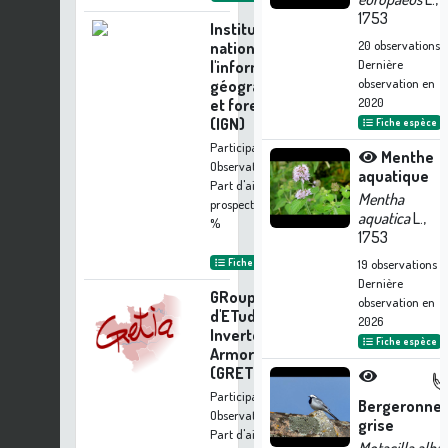
1753
Institut
20
observations
national de
Dernière
l'information
observation en
géographique
2020
et forestière
(IGN)
Fiche espèce
Participation à 12
Menthe
Observations
aquatique
Part d'aide à la
Mentha
prospection :
0.23
aquatica
L.,
%
1753
Fiche organisme
19
observations
Dernière
GRoupe
observation en
d'ETude des
2026
Invertébrés
Fiche espèce
Armoricains
(GRETIA)
Participation à 12
Bergeronnet
Observations
grise
Part d'aide à la