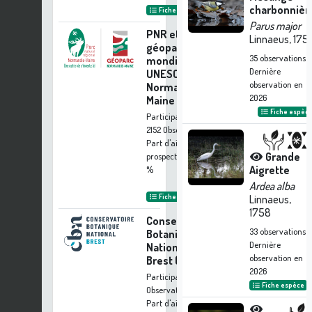
charbonnièr
Fiche organisme
Parus major
PNR et
Linnaeus, 175
géoparc
35
observations
mondial
Dernière
UNESCO
observation en
Normandie-
2026
Maine
Fiche espèc
Participation à
2152 Observations
Part d'aide à la
Grande
prospection :
41.16
Aigrette
%
Ardea alba
Fiche organisme
Linnaeus,
1758
Conservatoire
33
observations
Botanique
Dernière
National de
observation en
Brest (CBNB)
2026
Participation à 895
Fiche espèce
Observations
Part d'aide à la