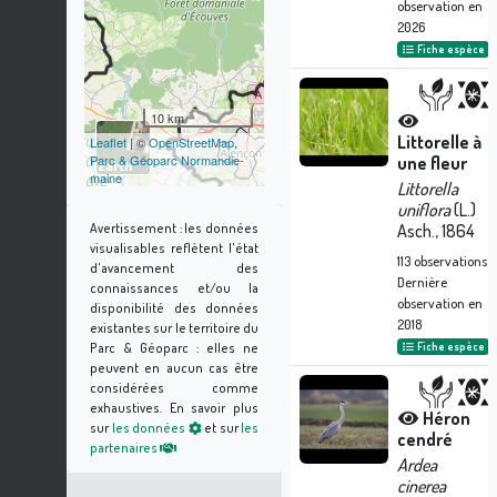
observation en
2026
Fiche espèce
10 km
Littorelle à
Leaflet
| ©
OpenStreetMap
,
Parc & Géoparc Normandie-
une fleur
maine
Littorella
uniflora
(L.)
Avertissement :
les données
Asch., 1864
visualisables reflètent l'état
113
observations
d'avancement des
Dernière
connaissances et/ou la
observation en
disponibilité des données
2018
existantes sur le territoire du
Parc & Géoparc : elles ne
Fiche espèce
peuvent en aucun cas être
considérées comme
exhaustives.
En savoir plus
Héron
sur
les données
et sur
les
cendré
partenaires
Ardea
cinerea