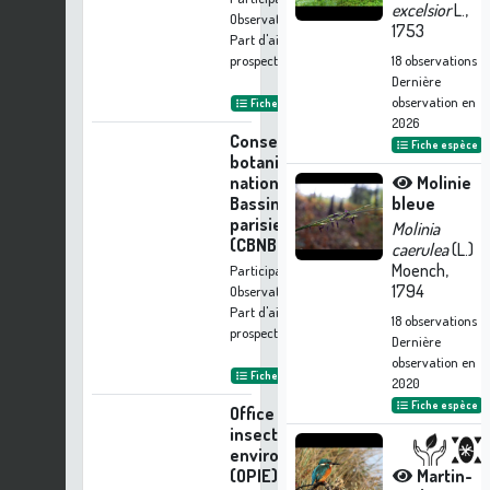
excelsior
L.,
Observations
1753
Part d'aide à la
prospection :
0.17 %
18
observations
Dernière
observation en
Fiche organisme
2026
Conservatoire
Fiche espèce
botanique
national du
Molinie
Bassin
bleue
parisien
Molinia
(CBNBP)
caerulea
(L.)
Moench,
Participation à 6
1794
Observations
Part d'aide à la
18
observations
prospection :
0.11 %
Dernière
observation en
Fiche organisme
2020
Fiche espèce
Office pour les
insectes et leur
environnement
(OPIE)
Martin-