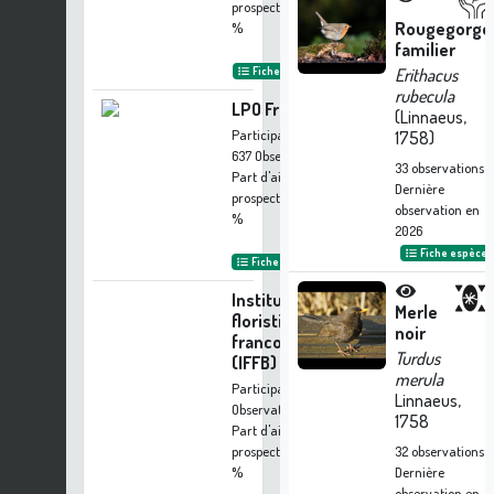
prospection :
17.12
Rougegorge
%
familier
Fiche organisme
Erithacus
rubecula
LPO France
(Linnaeus,
Participation à
1758)
637 Observations
33
observations
Part d'aide à la
Dernière
prospection :
12.18
observation en
%
2026
Fiche espèce
Fiche organisme
Institut
Merle
floristique
noir
franco-belge
Turdus
(IFFB)
merula
Participation à 601
Linnaeus,
Observations
1758
Part d'aide à la
prospection :
11.50
32
observations
%
Dernière
observation en