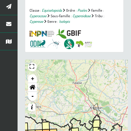
Classe :
Equisetopsida
Ordre :
Poales
Famille :
Cyperaceae
Sous-Famille :
Cyperoideae
Tribu :
Cypereae
Genre :
Isolepis
+
-