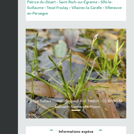
Patrice-du-Désert
-
Saint-Roch-sur-Égrenne
-
Sillé-le-
Guillaume
-
Tessé-Froulay
-
Villaines-la-Carelle
-
Villeneuve-
en-Perseigne
Previous
Next
Scirpe flottant (Isolepis fluitans) © H. TINGUY - CC BY-NC-SA
- habitants Normandie-Maine
Informations espèce