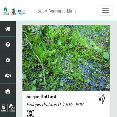
Biodiv' Normandie-Maine
Scirpe flottant
Isolepis fluitans
(L.) R.Br., 1810