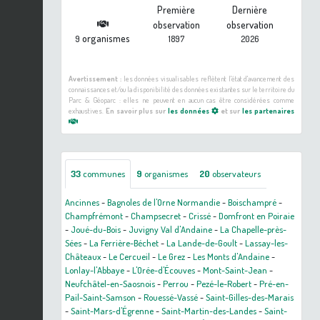
Première
Dernière
observation
observation
organismes
9
1897
2026
Avertissement :
les données visualisables reflètent l'état d'avancement des
connaissances et/ou la disponibilité des données existantes sur le territoire du
Parc & Géoparc : elles ne peuvent en aucun cas être considérées comme
exhaustives.
En savoir plus sur
les données
et sur
les partenaires
33
communes
9
organismes
20
observateurs
Ancinnes
-
Bagnoles de l'Orne Normandie
-
Boischampré
-
Champfrémont
-
Champsecret
-
Crissé
-
Domfront en Poiraie
-
Joué-du-Bois
-
Juvigny Val d'Andaine
-
La Chapelle-près-
Sées
-
La Ferrière-Béchet
-
La Lande-de-Goult
-
Lassay-les-
Châteaux
-
Le Cercueil
-
Le Grez
-
Les Monts d'Andaine
-
Lonlay-l'Abbaye
-
L'Orée-d'Écouves
-
Mont-Saint-Jean
-
Neufchâtel-en-Saosnois
-
Perrou
-
Pezé-le-Robert
-
Pré-en-
Pail-Saint-Samson
-
Rouessé-Vassé
-
Saint-Gilles-des-Marais
-
Saint-Mars-d'Égrenne
-
Saint-Martin-des-Landes
-
Saint-