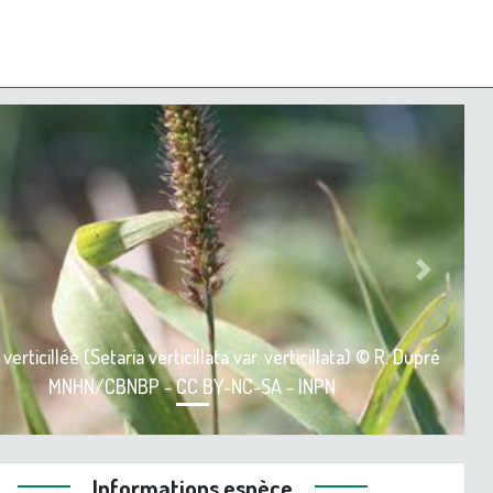
ious
Next
verticillée (Setaria verticillata var. verticillata) © R. Dupré
MNHN/CBNBP - CC BY-NC-SA - INPN
Informations espèce