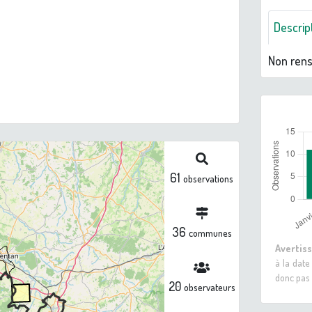
Descrip
Non ren
61
observations
36
communes
Avertis
à la date
donc pas 
20
observateurs