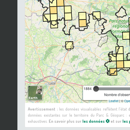
1884
Nombre d'observ
Leaflet
| ©
Ope
Avertissement :
les données visualisables reflètent l'état
données existantes sur le territoire du Parc & Géoparc 
exhaustives.
En savoir plus sur
les données
et sur
les