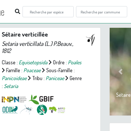
ne
Sétaire verticillée
Setaria verticillata
(L.) P.Beauv.,
1812
Classe :
Equisetopsida
Ordre :
Poales
Famille :
Poaceae
Sous-Famille :
Prev
Panicoideae
Tribu :
Paniceae
Genre
:
Setaria
Sétaire 