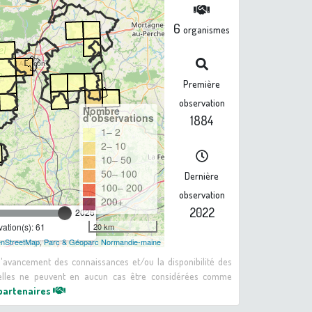
6
organismes
Première
observation
Nombre
d'observations
1884
1– 2
2– 10
10– 50
50– 100
Dernière
100– 200
observation
200+
2022
2026
20 km
ation(s): 61
nStreetMap
,
Parc & Géoparc Normandie-maine
 d'avancement des connaissances et/ou la disponibilité des
: elles ne peuvent en aucun cas être considérées comme
 partenaires