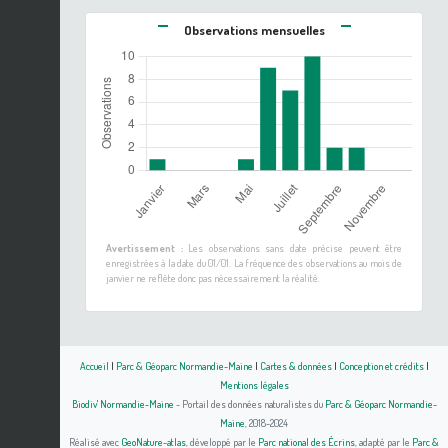
Observations mensuelles
Avertissement :
Les observations sans date précise peuvent être
enregistrées à la date du 01/01. La fréquence des observations au mois de
janvier ne reflète donc pas nécessairement la réalité.
Accueil
|
Parc & Géoparc Normandie-Maine
|
Cartes & données
|
Conception et crédits
|
Mentions légales
Biodiv' Normandie-Maine
- Portail des données naturalistes du
Parc & Géoparc Normandie-
Maine
, 2018-2024
Réalisé avec
GeoNature-atlas
, développé par le
Parc national des Écrins
, adapté par le
Parc &