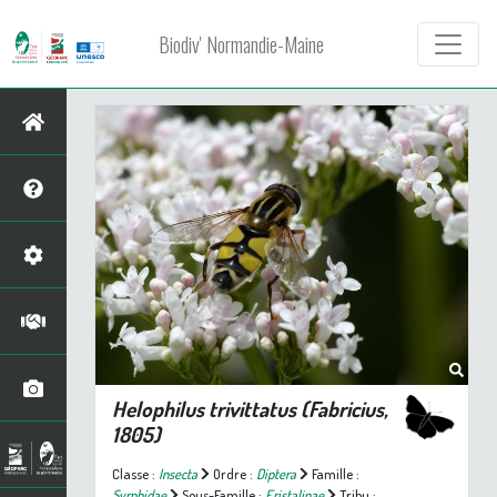
Biodiv' Normandie-Maine
Helophilus trivittatus
(Fabricius,
1805)
Classe :
Insecta
Ordre :
Diptera
Famille :
Syrphidae
Sous-Famille :
Eristalinae
Tribu :