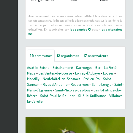
Avertissement :
les données visualisables reflètent l'état d'avancement des
connaissances et/ou la disponibilité des données existantes sur le territoire du
Parc & Géoparc : elles ne peuvent en aucun cas être considérées comme
exhaustives.
En savoir plus sur
les données
et sur
les partenaires
20
communes
12
organismes
17
observateurs
Assé-le-Boisne
-
Boischampré
-
Carrouges
-
Ger
-
La Ferté
Macé
-
Les Ventes-de-Bourse
-
Lonlay-l'Abbaye
-
Louzes
-
Mantilly
-
Neufchâtel-en-Saosnois
-
Pré-en-Pail-Saint-
Samson
-
Rives d'Andaine
-
Rouperroux
-
Saint-Longis
-
Saint-
Mars-d'Égrenne
-
Saint-Nicolas-des-Bois
-
Saint-Patrice-du-
Désert
-
Saint-Paul-le-Gaultier
-
Sillé-le-Guillaume
-
Villaines-
la-Carelle