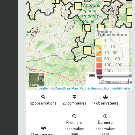
Nombre
d'observations
1– 2
2– 10
10– 50
50– 100
100– 200
200+
1996
20 km
Nombre d'observ
Leaflet
| ©
OpenStreetMap
,
Parc & Géoparc Normandie-maine
observations
communes
observateurs
32
20
17
Première
Dernière
observation
observation
organismes
12
1996
2026