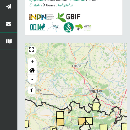
Eristalini
Genre :
Helophilus
+
-