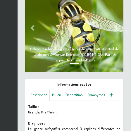
Previous
Next
Hélophile à bandes grises (Helophilus trivittatus), détail de
l'abdomen © Morvan Debroize - CC BY-NC-SA - Parc &
Géoparc Normandie-Maine
Informations espèce
Description
Milieu
Répartition
Synonymes
Taille :
Grande, 14 à 17mm.
Diagnose :
Le genre
Helophilus
comprend 3 espèces différentes en