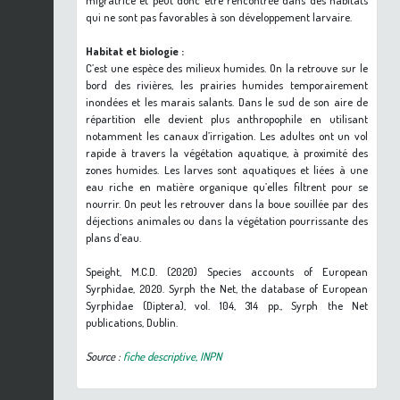
migratrice et peut donc être rencontrée dans des habitats
qui ne sont pas favorables à son développement larvaire.
Habitat et biologie :
C’est une espèce des milieux humides. On la retrouve sur le
bord des rivières, les prairies humides temporairement
inondées et les marais salants. Dans le sud de son aire de
répartition elle devient plus anthropophile en utilisant
notamment les canaux d’irrigation. Les adultes ont un vol
rapide à travers la végétation aquatique, à proximité des
zones humides. Les larves sont aquatiques et liées à une
eau riche en matière organique qu’elles filtrent pour se
nourrir. On peut les retrouver dans la boue souillée par des
déjections animales ou dans la végétation pourrissante des
plans d’eau.
Speight, M.C.D. (2020) Species accounts of European
Syrphidae, 2020. Syrph the Net, the database of European
Syrphidae (Diptera), vol. 104, 314 pp., Syrph the Net
publications, Dublin.
Source :
fiche descriptive, INPN