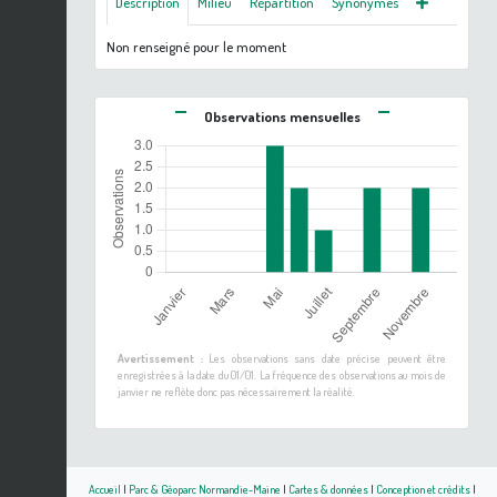
Description
Milieu
Répartition
Synonymes
Non renseigné pour le moment
Observations mensuelles
Avertissement :
Les observations sans date précise peuvent être
enregistrées à la date du 01/01. La fréquence des observations au mois de
janvier ne reflète donc pas nécessairement la réalité.
Accueil
|
Parc & Géoparc Normandie-Maine
|
Cartes & données
|
Conception et crédits
|