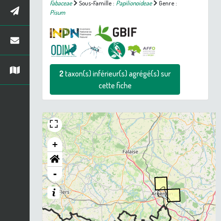
Fabaceae
Sous-Famille :
Papilionoideae
Genre :
Pisum
2
taxon(s) inférieur(s) agrégé(s) sur
cette fiche
+
-