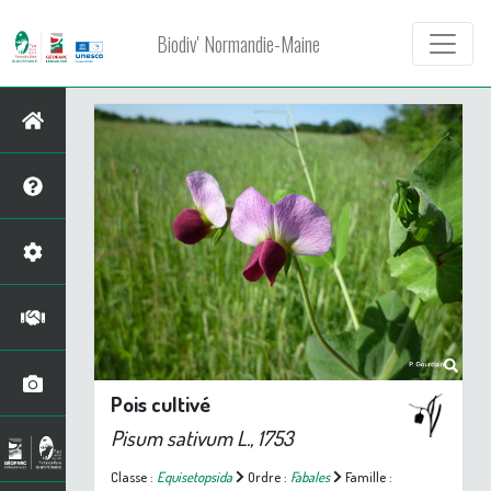
Biodiv' Normandie-Maine
Pois cultivé
Pisum sativum
L., 1753
Classe :
Equisetopsida
Ordre :
Fabales
Famille :