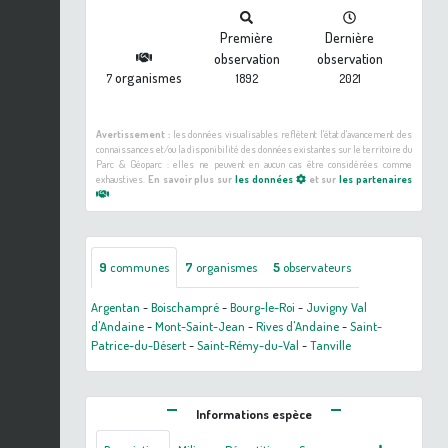
Première
Dernière
observation
observation
organismes
7
1892
2021
Avertissement :
les données visualisables reflètent l'état d'avancement des
connaissances et/ou la disponibilité des données existantes sur le territoire du
Parc & Géoparc : elles ne peuvent en aucun cas être considérées comme
exhaustives.
En savoir plus sur
les données
et sur
les partenaires
9
communes
7
organismes
5
observateurs
Argentan
-
Boischampré
-
Bourg-le-Roi
-
Juvigny Val
d'Andaine
-
Mont-Saint-Jean
-
Rives d'Andaine
-
Saint-
Patrice-du-Désert
-
Saint-Rémy-du-Val
-
Tanville
Informations espèce