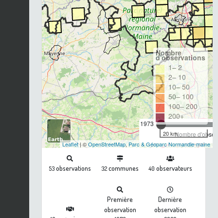
Nombre
d'observations
1– 2
2– 10
10– 50
50– 100
100– 200
200+
1973
20 km
Nombre d'observ
Leaflet
| ©
OpenStreetMap
,
Parc & Géoparc Normandie-maine
observations
communes
observateurs
53
32
40
Première
Dernière
observation
observation