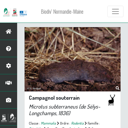
Biodiv' Normandie-Maine
Campagnol souterrain
Microtus subterraneus
(de Sélys-
Longchamps, 1836)
Classe :
Mammalia
Ordre :
Rodentia
Famille :