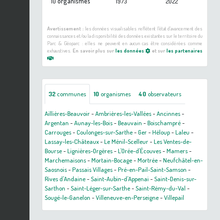
organismes
10
1973
2022
Avertissement :
les données visualisables reflètent l'état d'avancement des
connaissances et/ou la disponibilité des données existantes sur le territoire du
Parc & Géoparc : elles ne peuvent en aucun cas être considérées comme
exhaustives.
En savoir plus sur
les données
et sur
les partenaires
32
communes
10
organismes
40
observateurs
Aillières-Beauvoir
-
Ambrières-les-Vallées
-
Ancinnes
-
Argentan
-
Aunay-les-Bois
-
Beauvain
-
Boischampré
-
Carrouges
-
Coulonges-sur-Sarthe
-
Ger
-
Héloup
-
Laleu
-
Lassay-les-Châteaux
-
Le Ménil-Scelleur
-
Les Ventes-de-
Bourse
-
Lignières-Orgères
-
L'Orée-d'Écouves
-
Mamers
-
Marchemaisons
-
Mortain-Bocage
-
Mortrée
-
Neufchâtel-en-
Saosnois
-
Passais Villages
-
Pré-en-Pail-Saint-Samson
-
Rives d'Andaine
-
Saint-Aubin-d'Appenai
-
Saint-Denis-sur-
Sarthon
-
Saint-Léger-sur-Sarthe
-
Saint-Rémy-du-Val
-
Sougé-le-Ganelon
-
Villeneuve-en-Perseigne
-
Villepail