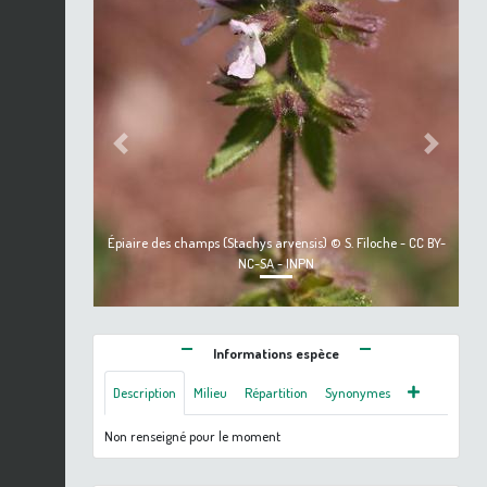
Previous
Next
Épiaire des champs (Stachys arvensis) © S. Filoche - CC BY-
NC-SA - INPN
Informations espèce
Description
Milieu
Répartition
Synonymes
Non renseigné pour le moment