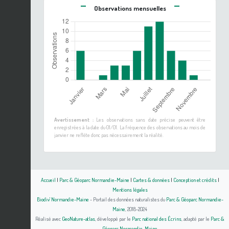
Observations mensuelles
Avertissement :
Les observations sans date précise peuvent être
enregistrées à la date du 01/01. La fréquence des observations au mois de
janvier ne reflète donc pas nécessairement la réalité.
Accueil
|
Parc & Géoparc Normandie-Maine
|
Cartes & données
|
Conception et crédits
|
Mentions légales
Biodiv' Normandie-Maine
- Portail des données naturalistes du
Parc & Géoparc Normandie-
Maine
, 2018-2024
Réalisé avec
GeoNature-atlas
, développé par le
Parc national des Écrins
, adapté par le
Parc &
Géoparc Normandie-Maine