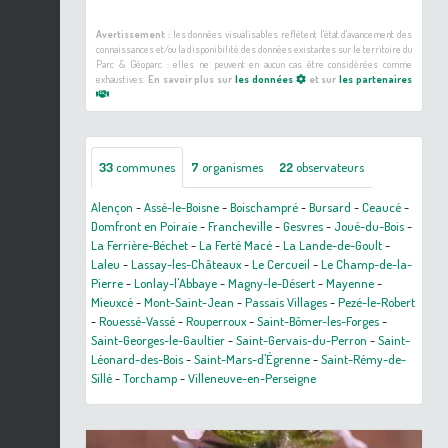
Avertissement :
les données visualisables reflètent l'état d'avancement des
connaissances et/ou la disponibilité des données existantes sur le territoire du
Parc & Géoparc : elles ne peuvent en aucun cas être considérées comme
exhaustives.
En savoir plus sur
les données
et sur
les partenaires
33
communes
7
organismes
22
observateurs
Alençon
-
Assé-le-Boisne
-
Boischampré
-
Bursard
-
Ceaucé
-
Domfront en Poiraie
-
Francheville
-
Gesvres
-
Joué-du-Bois
-
La Ferrière-Béchet
-
La Ferté Macé
-
La Lande-de-Goult
-
Laleu
-
Lassay-les-Châteaux
-
Le Cercueil
-
Le Champ-de-la-
Pierre
-
Lonlay-l'Abbaye
-
Magny-le-Désert
-
Mayenne
-
Mieuxcé
-
Mont-Saint-Jean
-
Passais Villages
-
Pezé-le-Robert
-
Rouessé-Vassé
-
Rouperroux
-
Saint-Bômer-les-Forges
-
Saint-Georges-le-Gaultier
-
Saint-Gervais-du-Perron
-
Saint-
Léonard-des-Bois
-
Saint-Mars-d'Égrenne
-
Saint-Rémy-de-
Sillé
-
Torchamp
-
Villeneuve-en-Perseigne