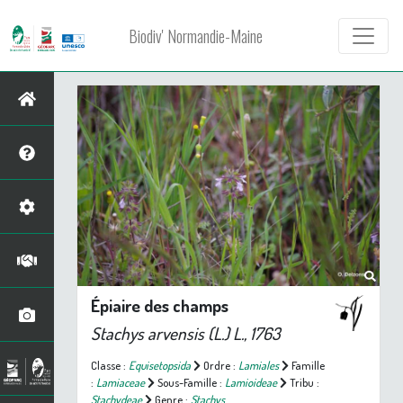
Biodiv' Normandie-Maine
Épiaire des champs
Stachys arvensis
(L.) L., 1763
Classe :
Equisetopsida
Ordre :
Lamiales
Famille
:
Lamiaceae
Sous-Famille :
Lamioideae
Tribu :
Stachydeae
Genre :
Stachys