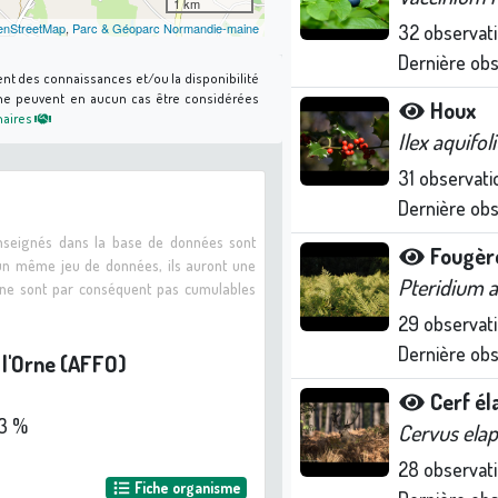
1 km
nStreetMap
,
Parc & Géoparc Normandie-maine
32
observat
Dernière ob
ent des connaissances et/ou la disponibilité
s ne peuvent en aucun cas être considérées
Houx
naires
Ilex aquifo
31
observati
Dernière ob
enseignés dans la base de données sont
Fougère
 un même jeu de données, ils auront une
Pteridium 
s ne sont par conséquent pas cumulables
29
observat
Dernière ob
 l'Orne (AFFO)
s
Cerf é
3 %
Cervus ela
28
observat
Fiche organisme