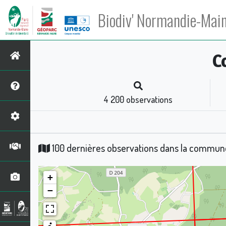
Biodiv' Normandie-Mai
C
4 200
observations
100 dernières observations dans la commu
+
−