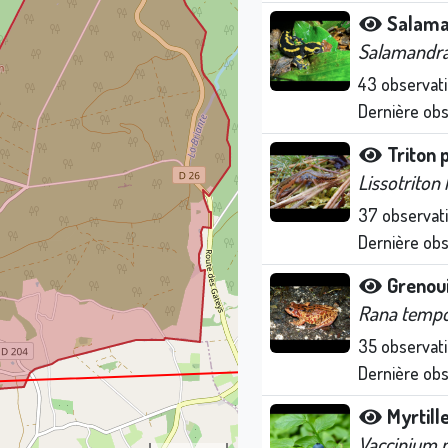
Salama
Salamandra
43
observat
Dernière ob
Triton
Lissotriton 
37
observat
Dernière ob
Grenoui
Rana tempo
35
observat
Dernière ob
Myrtill
Vaccinium m