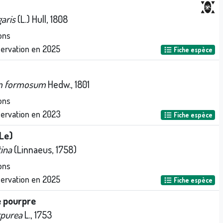
garis
(L.) Hull, 1808
ons
servation en
2025
Fiche espèce
um formosum
Hedw., 1801
ons
servation en
2023
Fiche espèce
(Le)
tina
(Linnaeus, 1758)
ons
servation en
2025
Fiche espèce
e pourpre
rpurea
L., 1753