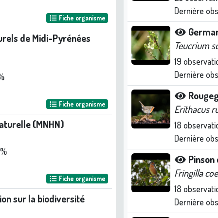
Dernière ob
Fiche organisme
Germa
urels de Midi-Pyrénées
Teucrium s
19
observati
Dernière ob
 %
Rougeg
Fiche organisme
Erithacus r
naturelle (MNHN)
18
observati
Dernière ob
 %
Pinson 
Fringilla co
Fiche organisme
18
observati
n sur la biodiversité
Dernière ob