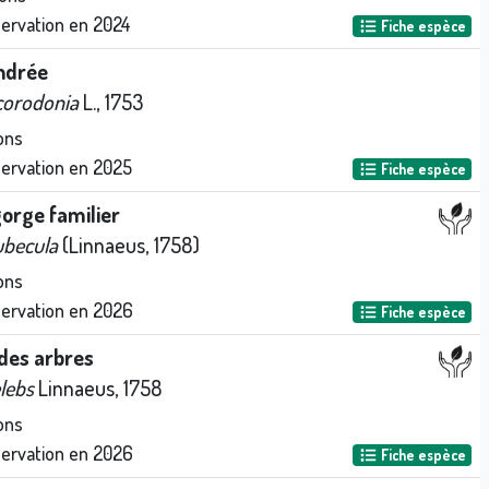
servation en
2024
Fiche espèce
ndrée
corodonia
L., 1753
ons
servation en
2025
Fiche espèce
orge familier
ubecula
(Linnaeus, 1758)
ons
servation en
2026
Fiche espèce
des arbres
elebs
Linnaeus, 1758
ons
servation en
2026
Fiche espèce