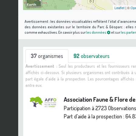
Leaflet
| ©
Ope
Avertissement :
les données visualisables reflètent l'état d'avancem
des données existantes sur le territoire du Parc & Géoparc : elle
comme exhaustives.
En savoir plus sur
les données
et sur
les parte
37
organismes
92
observateurs
Avertissement :
Seul les producteurs et les fournisseurs r
affichés ci-dessous. Si plusieurs organismes ont contribués à
part égale d'aide à la prospection. Les pourcentages affiché
entre eux.
Association Faune & Flore de
Participation à 2723 Observation
Part d'aide à la prospection :
64.8