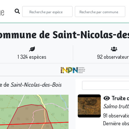
ne
ommune de Saint-Nicolas-de
1 324
espèces
92
observateur
ne de
Saint-Nicolas-des-Bois
Truite
Salmo trutt
91
observati
Dernière ob