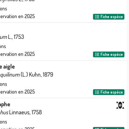
ions
servation en
2025
Fiche espèce
lium
L., 1753
ons
servation en
2025
Fiche espèce
 aigle
aquilinum
(L.) Kuhn, 1879
ions
servation en
2025
Fiche espèce
laphe
phus
Linnaeus, 1758
ions