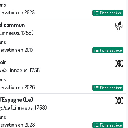
ons
servation en
2025
Fiche espèce
ud commun
Linnaeus, 1758)
ons
servation en
2017
Fiche espèce
oir
ula
Linnaeus, 1758
ons
servation en
2026
Fiche espèce
d'Espagne (Le)
aphia
(Linnaeus, 1758)
ons
servation en
2023
Fiche espèce