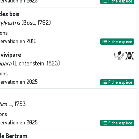
servation en
2025
Fiche espèce
 des bois
lvestris
(Bosc, 1792)
ions
servation en
2016
Fiche espèce
vivipare
ipara
(Lichtenstein, 1823)
ions
servation en
2025
Fiche espèce
tica
L., 1753
ons
servation en
2025
Fiche espèce
de Bertram