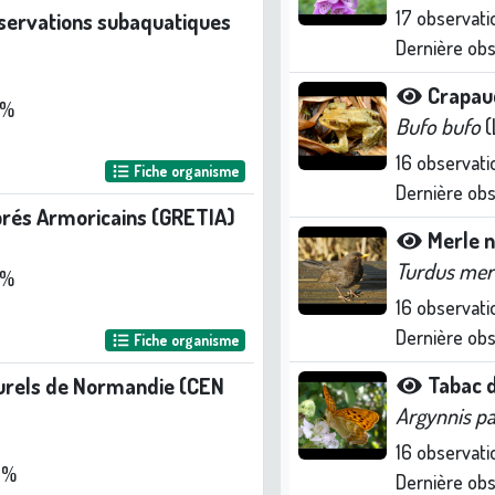
17
observati
bservations subaquatiques
Dernière ob
Crapa
 %
Bufo bufo
(
16
observati
Fiche organisme
Dernière ob
brés Armoricains (GRETIA)
Merle n
Turdus mer
 %
16
observati
Dernière ob
Fiche organisme
Tabac 
turels de Normandie (CEN
Argynnis p
16
observati
 %
Dernière ob