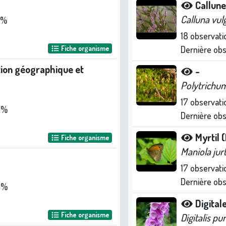
Callune
Calluna vul
 %
18
observati
Fiche organisme
Dernière ob
ation géographique et
-
Polytrich
17
observati
 %
Dernière ob
Myrtil 
Fiche organisme
Maniola jur
17
observati
Dernière ob
 %
Digital
Fiche organisme
Digitalis pu