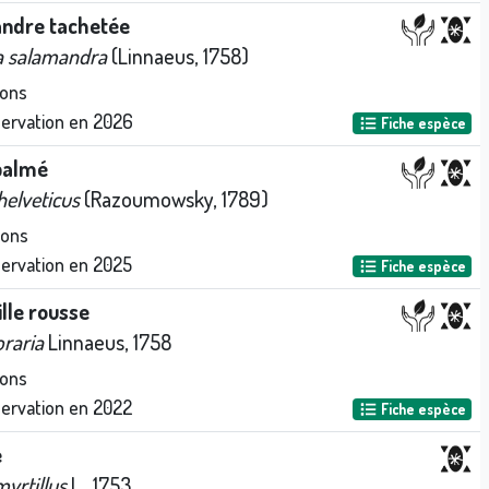
ndre tachetée
 salamandra
(Linnaeus, 1758)
ions
servation en
2026
Fiche espèce
 palmé
helveticus
(Razoumowsky, 1789)
ions
servation en
2025
Fiche espèce
lle rousse
raria
Linnaeus, 1758
ions
servation en
2022
Fiche espèce
e
yrtillus
L., 1753