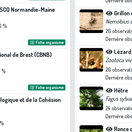
Dernière ob
ESCO Normandie-Maine
Grillon
Nemobius sy
6 %
26
observat
Dernière ob
Fiche organisme
Lézard 
ional de Brest (CBNB)
Zootoca viv
26
observat
4 %
Dernière ob
Fiche organisme
Hêtre
Fagus sylva
ologique et de la Cohésion
24
observati
Dernière ob
 %
Ronce 