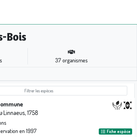
s-Bois
s
37
organismes
 commune
a
Linnaeus, 1758
ons
servation en
1997
Fiche espèce