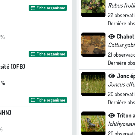
Rubus fruti
Fiche organisme
22
observati
Dernière ob
Chabot
 %
Cottus gobi
Fiche organisme
21
observati
Dernière ob
rsité (OFB)
Jonc é
 %
Juncus eff
20
observati
Fiche organisme
Dernière ob
NHN)
Triton 
Ichthyosaur
 %
20
observati