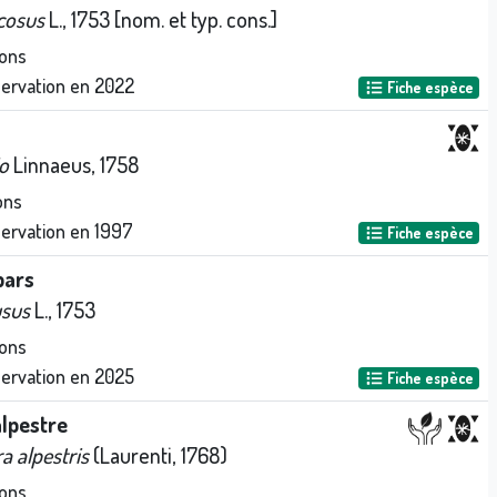
cosus
L., 1753 [nom. et typ. cons.]
ons
servation en
2022
Fiche espèce
o
Linnaeus, 1758
ons
servation en
1997
Fiche espèce
pars
usus
L., 1753
ons
servation en
2025
Fiche espèce
alpestre
a alpestris
(Laurenti, 1768)
ons