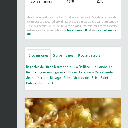
organismes
5
1978
2018
Avertissement :
les données visualisables reflètent l'état d'avancement des
connaissances et/ou la disponibilité des données existantes sur le territoire du
Parc & Géoparc : elles ne peuvent en aucun cas être considérées comme
exhaustives.
En savoir plus sur
les données
et sur
les partenaires
9
communes
5
organismes
8
observateurs
Bagnoles de l'Orne Normandie
-
La Bellière
-
La Lande-de-
Goult
-
Lignières-Orgères
-
L'Orée-d'Écouves
-
Mont-Saint-
Jean
-
Mortain-Bocage
-
Saint-Nicolas-des-Bois
-
Saint-
Patrice-du-Désert