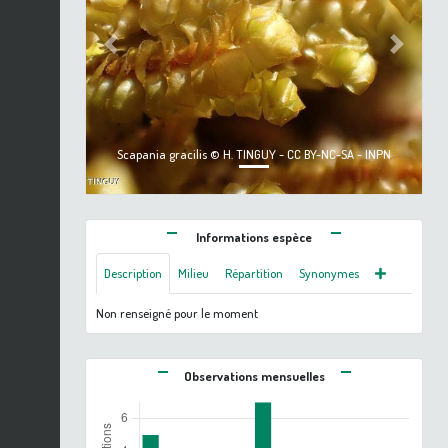
Previous
Next
Scapania gracilis © H. TINGUY - CC BY-NC-SA - INPN
Informations espèce
Description
Milieu
Répartition
Synonymes
Non renseigné pour le moment
Observations mensuelles