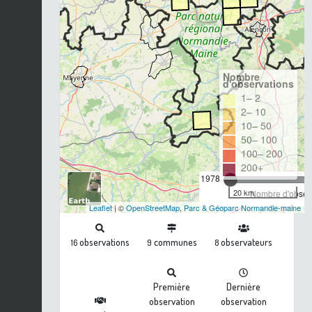
Nombre
d'observations
1– 2
2– 10
10– 50
50– 100
100– 200
200+
1978
20 km
Nombre d'observ
Leaflet
| ©
OpenStreetMap
,
Parc & Géoparc Normandie-maine
observations
communes
observateurs
16
9
8
Première
Dernière
observation
observation