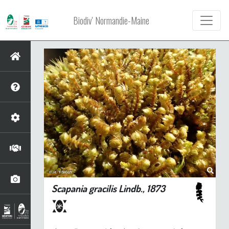
Biodiv' Normandie-Maine
Scapania gracilis
Lindb., 1873