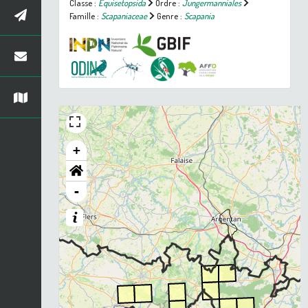
Classe :
Equisetopsida
Ordre :
Jungermanniales
Famille :
Scapaniaceae
Genre :
Scapania
+
-