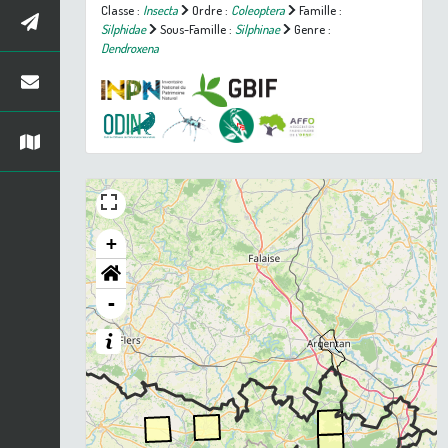
Classe :
Insecta
Ordre :
Coleoptera
Famille :
Silphidae
Sous-Famille :
Silphinae
Genre :
Dendroxena
+
-