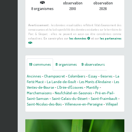
observation
observation
organismes
8
2010
2026
Avertissement :
les données visualisables reflètent l'état d'avancement des
connaissances et/ou la disponibilité des données existantes sur le territoire du
Parc & Géoparc : elles ne peuvent en aucun cas être considérées comme
exhaustives.
En savoir plus sur
les données
et sur
les partenaires
19
communes
8
organismes
9
observateurs
Ancinnes
-
Champsecret
-
Colombiers
-
Essay
-
Gesvres
-
La
Ferté Macé
-
La Lande-de-Goult
-
Les Monts d'Andaine
-
Les
Ventes-de-Bourse
-
L'Orée-d'Écouves
-
Mantilly
-
Marchemaisons
-
Neufchâtel-en-Saosnois
-
Pré-en-Pail-
Saint-Samson
-
Saint-Calais-du-Désert
-
Saint-Fraimbault
-
Saint-Nicolas-des-Bois
-
Villeneuve-en-Perseigne
-
Villepail