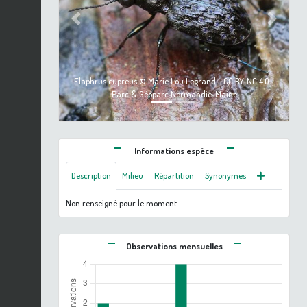
Previous
Next
Elaphrus cupreus © Marie Lou Legrand - CC BY-NC 4.0 -
Parc & Géoparc Normandie-Maine
Informations espèce
Description
Milieu
Répartition
Synonymes
Non renseigné pour le moment
Observations mensuelles