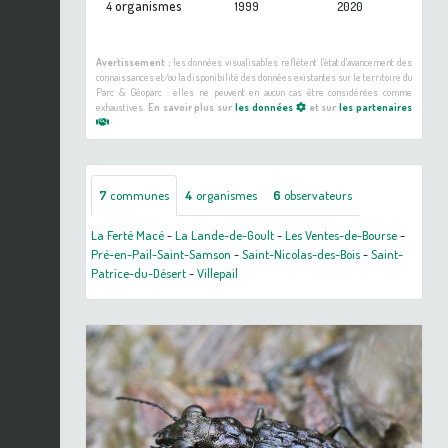
organismes
4
1999
2020
Avertissement :
les données visualisables reflètent l'état d'avancement des
connaissances et/ou la disponibilité des données existantes sur le territoire du
Parc & Géoparc : elles ne peuvent en aucun cas être considérées comme
exhaustives.
En savoir plus sur
les données
et sur
les partenaires
7
communes
4
organismes
6
observateurs
La Ferté Macé
-
La Lande-de-Goult
-
Les Ventes-de-Bourse
-
Pré-en-Pail-Saint-Samson
-
Saint-Nicolas-des-Bois
-
Saint-
Patrice-du-Désert
-
Villepail