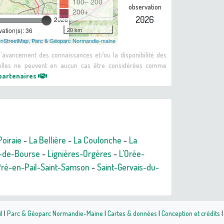
100– 200
observation
200+
2026
2026
20 km
ation(s): 36
nStreetMap
,
Parc & Géoparc Normandie-maine
 d'avancement des connaissances et/ou la disponibilité des
: elles ne peuvent en aucun cas être considérées comme
 partenaires
oiraie
-
La Bellière
-
La Coulonche
-
La
-de-Bourse
-
Lignières-Orgères
-
L'Orée-
ré-en-Pail-Saint-Samson
-
Saint-Gervais-du-
l
|
Parc & Géoparc Normandie-Maine
|
Cartes & données
|
Conception et crédits