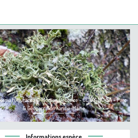
ious
Next
rnia furfuracea © Morvan Debroize - CC BY-NC-SA - Parc
& Géoparc Normandie-Maine
Informations espèce