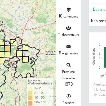
Descrip
16
communes
Non ren
11
observateurs
6
organismes
Première
observation
Nombre
d'observations
1970
Avertis
1– 2
à la date
2– 10
donc pas 
10– 50
50– 100
Dernière