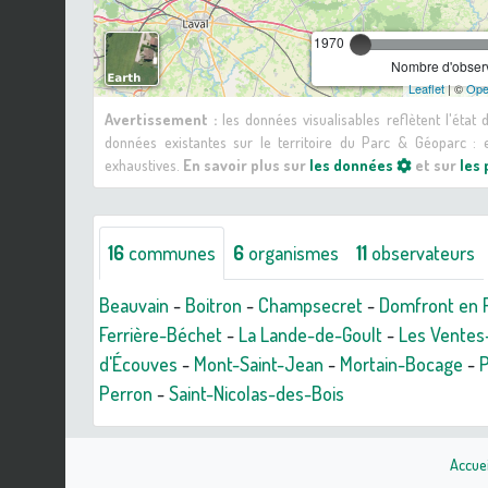
1970
Nombre d'observ
Leaflet
| ©
Ope
Avertissement :
les données visualisables reflètent l'état
données existantes sur le territoire du Parc & Géoparc 
exhaustives.
En savoir plus sur
les données
et sur
les
16
communes
6
organismes
11
observateurs
Beauvain
-
Boitron
-
Champsecret
-
Domfront en P
Ferrière-Béchet
-
La Lande-de-Goult
-
Les Ventes
d'Écouves
-
Mont-Saint-Jean
-
Mortain-Bocage
-
P
Perron
-
Saint-Nicolas-des-Bois
Accuei