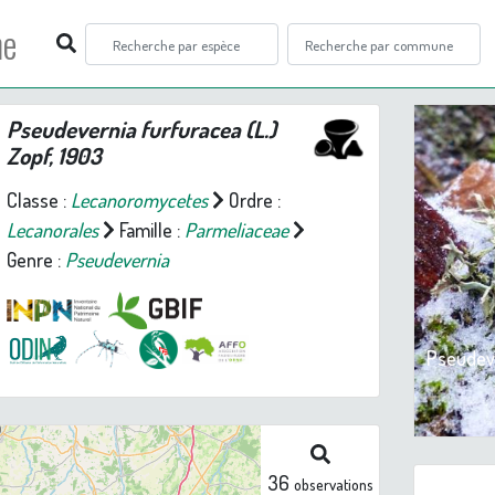
ne
Pseudevernia furfuracea
(L.)
Zopf, 1903
Classe :
Lecanoromycetes
Ordre :
Lecanorales
Famille :
Parmeliaceae
Genre :
Pseudevernia
Prev
Pseudeve
36
observations