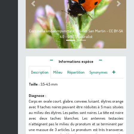
Previous
Next
Coccinella undecimpunctata © Gilles San Martin - CC BY-SA
4.0 - GBIF/iNaturalist
Informations espèce
Description
Milieu
Répartition
Synonymes
Taille :
3,5-4,5 mm
Diagnose :
Corps en ovale court, glabre, convexe, luisant, élytres orange
avec 11 taches noires pouvant être réduites à 5 mais situées
au milieu des élytres. Les pattes sont noires. La tête est noire
avec deux taches blanches. Les antennes testacées
n’atteignent pas le milieu du pronotum et se terminent par
une massue de 3 articles. Le pronotum est très transverse,