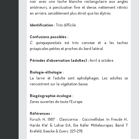
noir avec une tache blanche rectangulaire aux angles
antérieurs, à ponctuation fine et dense, nettement rétréci
en arrière, sensiblement plus étroit que les élytres.
Identification :
Très difficile.
Confusions possibles :
C. quinquepunctata
est très convexe et a les taches
préapicales petites et proches du bord latéral.
Périodes d’observation (adultes) :
Avril à octobre.
Biologie-éthologie :
La larve et l’adulte sont aphidiphages. Les adultes se
rencontrent sur la végétation basse.
Biogéographie-écologie :
Zones ouvertes de toute l’Europe.
Références :
Fürsch H., 1967 : Clavicornia : Coccinellidae. In Freude H.,
Harde K.W. & Lohse G.A., Die Käfer Mitteleuropas. Band 7.
Krefeld, Goecke & Evers: 227-278.