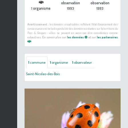
observation
observation
organisme
1
1993
1993
Avertissement :
les données visualisables reflètent l'état d'avancement des
connaissances et/ou la disponibilité des données existantes sur le territoire du
Parc & Géoparc : elles ne peuvent en aucun cas être considérées comme
exhaustives.
En savoir plus sur
les données
et sur
les partenaires
1
commune
1
organisme
1
observateur
Saint-Nicolas-des-Bois