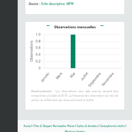
Source :
fiche descriptive, INPN
Observations mensuelles
Avertissement :
Les observations sans date précise peuvent être
enregistrées à la date du 01/01. La fréquence des observations au mois de
janvier ne reflète donc pas nécessairement la réalité.
Accueil
|
Parc & Géoparc Normandie-Maine
|
Cartes & données
|
Conception et crédits
|
Mentions légales