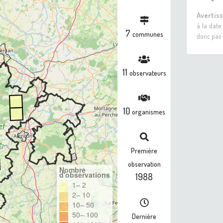
Avertis
à la date
7
communes
donc pas 
11
observateurs
10
organismes
Première
observation
Nombre
d'observations
1988
1– 2
2– 10
10– 50
50– 100
Dernière