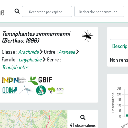
ne
Tenuiphantes zimmermanni
(Bertkau, 1890)
Descrip
Classe :
Arachnida
Ordre :
Araneae
Famille :
Linyphiidae
Genre :
Non ren
Tenuiphantes
41
observations