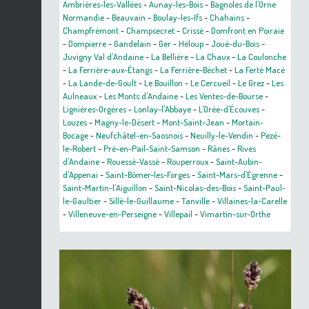
Ambrières-les-Vallées
-
Aunay-les-Bois
-
Bagnoles de l'Orne
Normandie
-
Beauvain
-
Boulay-les-Ifs
-
Chahains
-
Champfrémont
-
Champsecret
-
Crissé
-
Domfront en Poiraie
-
Dompierre
-
Gandelain
-
Ger
-
Héloup
-
Joué-du-Bois
-
Juvigny Val d'Andaine
-
La Bellière
-
La Chaux
-
La Coulonche
-
La Ferrière-aux-Étangs
-
La Ferrière-Béchet
-
La Ferté Macé
-
La Lande-de-Goult
-
Le Bouillon
-
Le Cercueil
-
Le Grez
-
Les
Aulneaux
-
Les Monts d'Andaine
-
Les Ventes-de-Bourse
-
Lignières-Orgères
-
Lonlay-l'Abbaye
-
L'Orée-d'Écouves
-
Louzes
-
Magny-le-Désert
-
Mont-Saint-Jean
-
Mortain-
Bocage
-
Neufchâtel-en-Saosnois
-
Neuilly-le-Vendin
-
Pezé-
le-Robert
-
Pré-en-Pail-Saint-Samson
-
Rânes
-
Rives
d'Andaine
-
Rouessé-Vassé
-
Rouperroux
-
Saint-Aubin-
d'Appenai
-
Saint-Bômer-les-Forges
-
Saint-Mars-d'Égrenne
-
Saint-Martin-l'Aiguillon
-
Saint-Nicolas-des-Bois
-
Saint-Paul-
le-Gaultier
-
Sillé-le-Guillaume
-
Tanville
-
Villaines-la-Carelle
-
Villeneuve-en-Perseigne
-
Villepail
-
Vimartin-sur-Orthe