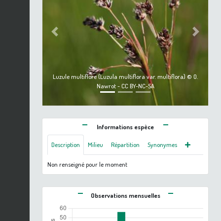
Previous
Next
Luzule multiflore (Luzula multiflora var. multiflora) © O.
Nawrot - CC BY-NC-SA
Informations espèce
Description
Milieu
Répartition
Synonymes
Non renseigné pour le moment
Observations mensuelles