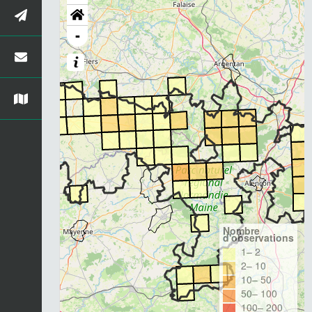
-
Nombre
d'observations
1– 2
2– 10
10– 50
50– 100
100– 200