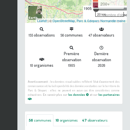
200+
1905
20 km
Nombre d'observa
Leaflet
| ©
OpenStreetMap
,
Parc & Géoparc Normandie-maine
observations
communes
observateurs
155
56
47
Première
Dernière
observation
observation
organismes
10
1905
2026
Avertissement :
les données visualisables reflètent l'état d'avancement des
connaissances et/ou la disponibilité des données existantes sur le territoire du
Parc & Géoparc : elles ne peuvent en aucun cas être considérées comme
exhaustives.
En savoir plus sur
les données
et sur
les partenaires
56
communes
10
organismes
47
observateurs