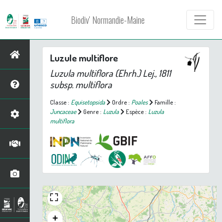
Biodiv' Normandie-Maine
Luzule multiflore
Luzula multiflora
(Ehrh.) Lej., 1811
subsp.
multiflora
Classe :
Equisetopsida
Ordre :
Poales
Famille :
Juncaceae
Genre :
Luzula
Espèce :
Luzula
multiflora
+