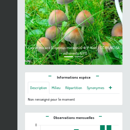
Previous
Next
Coprin micacé (Coprinus micaceus) © P. Noël - CC BY-NC-SA
- adhérents AFFO
Informations espèce
Description
Milieu
Répartition
Synonymes
Non renseigné pour le moment
Observations mensuelles