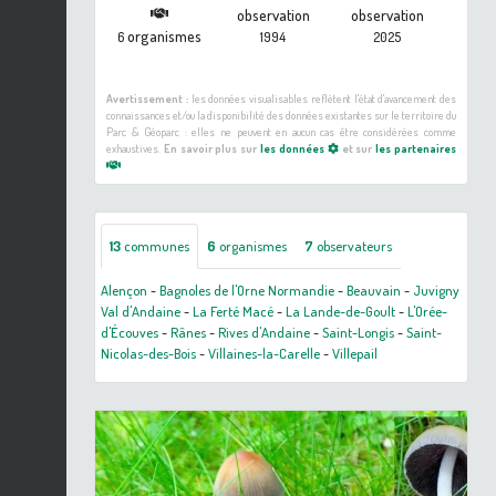
observation
observation
organismes
6
1994
2025
Avertissement :
les données visualisables reflètent l'état d'avancement des
connaissances et/ou la disponibilité des données existantes sur le territoire du
Parc & Géoparc : elles ne peuvent en aucun cas être considérées comme
exhaustives.
En savoir plus sur
les données
et sur
les partenaires
13
communes
6
organismes
7
observateurs
Alençon
-
Bagnoles de l'Orne Normandie
-
Beauvain
-
Juvigny
Val d'Andaine
-
La Ferté Macé
-
La Lande-de-Goult
-
L'Orée-
d'Écouves
-
Rânes
-
Rives d'Andaine
-
Saint-Longis
-
Saint-
Nicolas-des-Bois
-
Villaines-la-Carelle
-
Villepail