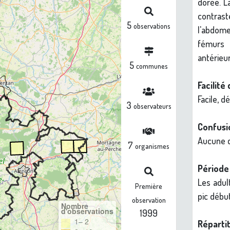
dorée. L
contras
5
observations
l'abdome
fémurs 
antérieu
5
communes
Facilité 
Facile, d
3
observateurs
Confusio
Aucune c
7
organismes
Période 
Les adul
Première
pic début
observation
Nombre
d'observations
1999
1– 2
Répartit