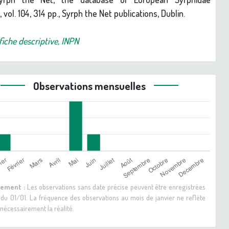
, vol. 104, 314 pp., Syrph the Net publications, Dublin.
fiche descriptive, INPN
Observations mensuelles
sement :
Les observations sans date précise peuvent être enregistrées
 du 01/01. La fréquence des observations au mois de janvier ne reflète
nécessairement la réalité.