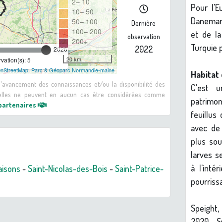
2– 10
Pour l'E
10– 50
Danemark
50– 100
Dernière
100– 200
et de la
observation
200+
Turquie p
2022
2026
20 km
ation(s): 5
nStreetMap
,
Parc & Géoparc Normandie-maine
Habitat 
 d'avancement des connaissances et/ou la disponibilité des
C'est 
: elles ne peuvent en aucun cas être considérées comme
patrimon
 partenaires
feuillus
avec de 
plus sou
larves s
à l'inté
isons
-
Saint-Nicolas-des-Bois
-
Saint-Patrice-
pourriss
Speight,
2020. S