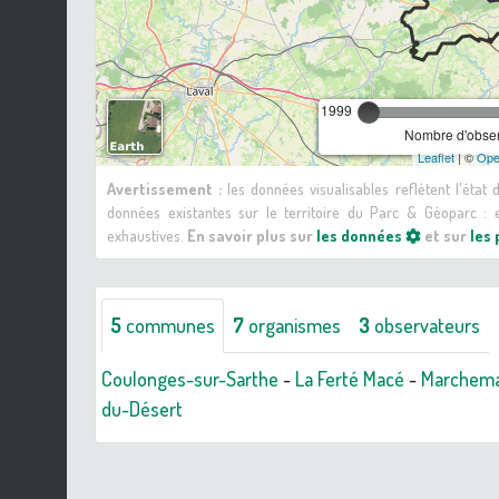
1999
Nombre d'observ
Leaflet
| ©
Ope
Avertissement :
les données visualisables reflètent l'état
données existantes sur le territoire du Parc & Géoparc 
exhaustives.
En savoir plus sur
les données
et sur
les
5
communes
7
organismes
3
observateurs
Coulonges-sur-Sarthe
-
La Ferté Macé
-
Marchema
du-Désert