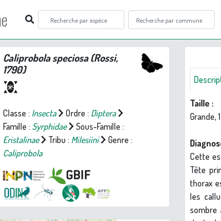
ne
Caliprobola speciosa
(Rossi,
1790)
Descrip
Taille :
Classe :
Insecta
Ordre :
Diptera
Grande, 
Famille :
Syrphidae
Sous-Famille :
Eristalinae
Tribu :
Milesiini
Genre :
Diagnos
Caliprobola
Cette es
Tête pri
thorax e
les call
sombre a