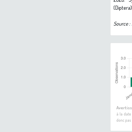
(Diptera)
Source :
Avertis
à la date
donc pas 