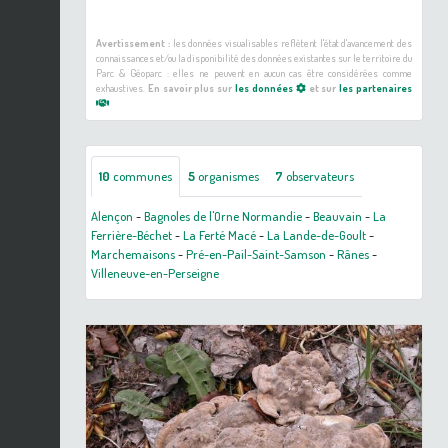
Avertissement :
les données visualisables reflètent l'état d'avancement des
connaissances et/ou la disponibilité des données existantes sur le territoire du
Parc & Géoparc : elles ne peuvent en aucun cas être considérées comme
exhaustives.
En savoir plus sur
les données
et sur
les partenaires
10
communes
5
organismes
7
observateurs
Alençon
-
Bagnoles de l'Orne Normandie
-
Beauvain
-
La
Ferrière-Béchet
-
La Ferté Macé
-
La Lande-de-Goult
-
Marchemaisons
-
Pré-en-Pail-Saint-Samson
-
Rânes
-
Villeneuve-en-Perseigne