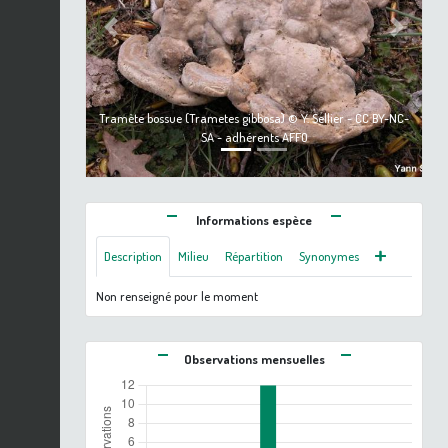
Previous
Next
Tramète bossue (Trametes gibbosa) © Y. Sellier - CC BY-NC-
SA - adhérents AFFO
Informations espèce
Description
Milieu
Répartition
Synonymes
Non renseigné pour le moment
Observations mensuelles