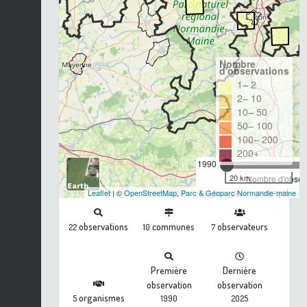
Nombre
d'observations
1– 2
2– 10
10– 50
50– 100
100– 200
200+
1990
20 km
Nombre d'observ
Leaflet
| ©
OpenStreetMap
,
Parc & Géoparc Normandie-maine
observations
communes
observateurs
22
10
7
Première
Dernière
observation
observation
organismes
5
1990
2025