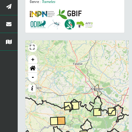
Genre :
Trametes
+
-