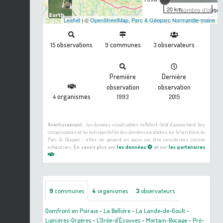
20 km
Nombre d'observ
Leaflet
| ©
OpenStreetMap
,
Parc & Géoparc Normandie-maine
observations
communes
observateurs
15
9
3
Première
Dernière
observation
observation
organismes
4
1993
2015
Avertissement :
les données visualisables reflètent l'état d'avancement des
connaissances et/ou la disponibilité des données existantes sur le territoire du
Parc & Géoparc : elles ne peuvent en aucun cas être considérées comme
exhaustives.
En savoir plus sur
les données
et sur
les partenaires
9
communes
4
organismes
3
observateurs
Domfront en Poiraie
-
La Bellière
-
La Lande-de-Goult
-
Lignières-Orgères
-
L'Orée-d'Écouves
-
Mortain-Bocage
-
Pré-