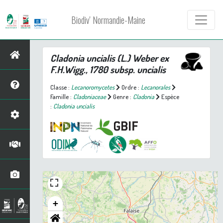
Biodiv' Normandie-Maine
Cladonia uncialis
(L.) Weber ex
F.H.Wigg., 1780 subsp.
uncialis
Classe :
Lecanoromycetes
Ordre :
Lecanorales
Famille :
Cladoniaceae
Genre :
Cladonia
Espèce
:
Cladonia uncialis
+