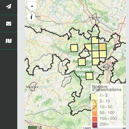
-
Nombre
d'observations
1– 2
2– 10
10– 50
50– 100
100– 200
200+
1993