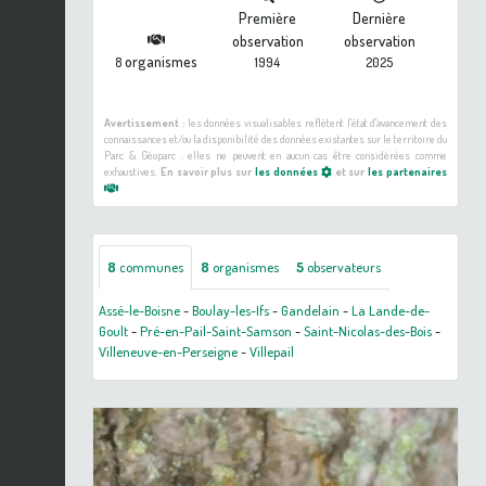
Première
Dernière
observation
observation
organismes
8
1994
2025
Avertissement :
les données visualisables reflètent l'état d'avancement des
connaissances et/ou la disponibilité des données existantes sur le territoire du
Parc & Géoparc : elles ne peuvent en aucun cas être considérées comme
exhaustives.
En savoir plus sur
les données
et sur
les partenaires
8
communes
8
organismes
5
observateurs
Assé-le-Boisne
-
Boulay-les-Ifs
-
Gandelain
-
La Lande-de-
Goult
-
Pré-en-Pail-Saint-Samson
-
Saint-Nicolas-des-Bois
-
Villeneuve-en-Perseigne
-
Villepail