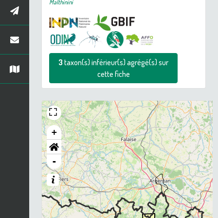
Malthinini
3
taxon(s) inférieur(s) agrégé(s) sur
cette fiche
+
-