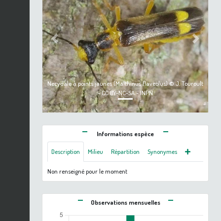
Previous
Next
Necydale à points jaunes (Malthinus flaveolus) © J. Touroult
- CC BY-NC-SA - INPN
Informations espèce
Description
Milieu
Répartition
Synonymes
Non renseigné pour le moment
Observations mensuelles