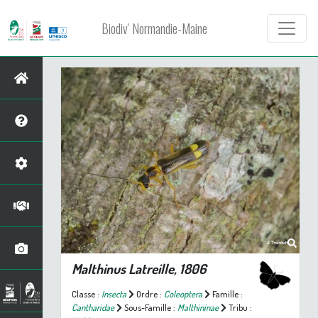
Biodiv' Normandie-Maine
Malthinus
Latreille, 1806
Classe :
Insecta
Ordre :
Coleoptera
Famille :
Cantharidae
Sous-Famille :
Malthininae
Tribu :