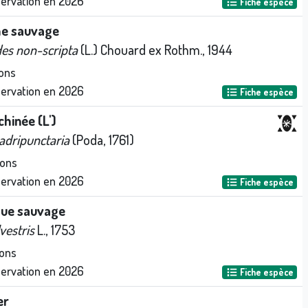
servation en
2026
Fiche espèce
he sauvage
es non-scripta
(L.) Chouard ex Rothm., 1944
ons
servation en
2026
Fiche espèce
chinée (L')
adripunctaria
(Poda, 1761)
ions
servation en
2026
Fiche espèce
que sauvage
vestris
L., 1753
ons
servation en
2026
Fiche espèce
er