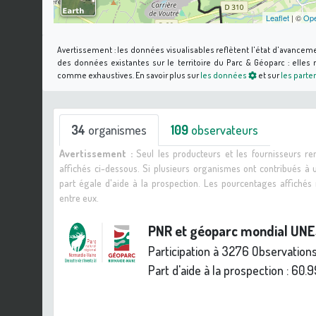
Leaflet
| ©
Ope
Avertissement :
les données visualisables reflètent l'état d'avancem
des données existantes sur le territoire du Parc & Géoparc : elle
comme exhaustives.
En savoir plus sur
les données
et sur
les parte
34
organismes
109
observateurs
Avertissement :
Seul les producteurs et les fournisseurs r
affichés ci-dessous. Si plusieurs organismes ont contribués à
part égale d'aide à la prospection. Les pourcentages affiché
entre eux.
PNR et géoparc mondial UN
Participation à 3276 Observation
Part d'aide à la prospection :
60.9