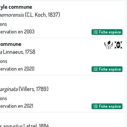
dyle commune
nemorensis
(C.L. Koch, 1837)
ions
servation en
2003
Fiche espèce
 commune
a
Linnaeus, 1758
ions
servation en
2020
Fiche espèce
arginata
(Villers, 1789)
ions
servation en
2021
Fiche espèce
 angustus
Latzel, 1884