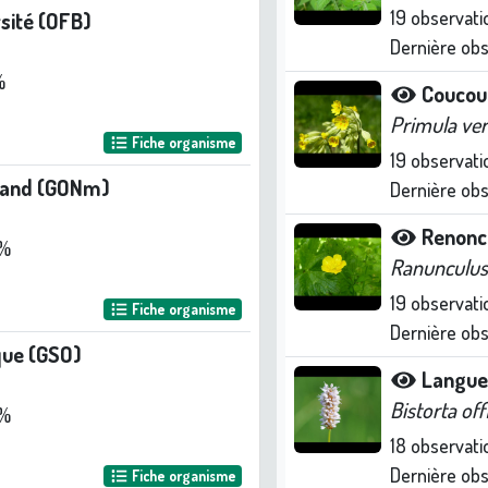
19
observati
rsité (OFB)
Dernière ob
%
Coucou
Primula ver
Fiche organisme
19
observati
mand (GONm)
Dernière ob
Renonc
 %
Ranunculus
19
observati
Fiche organisme
Dernière ob
que (GSO)
Langue
Bistorta offi
 %
18
observati
Dernière ob
Fiche organisme