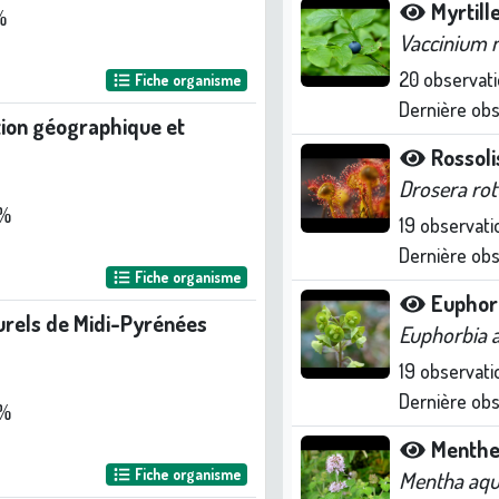
Myrtill
%
Vaccinium m
20
observati
Fiche organisme
Dernière ob
ation géographique et
Rossoli
Drosera rot
 %
19
observati
Dernière ob
Fiche organisme
Euphor
urels de Midi-Pyrénées
Euphorbia 
19
observati
Dernière ob
 %
Menthe
Fiche organisme
Mentha aqu