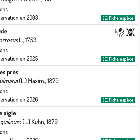
ions
servation en
2003
Fiche espèce
ude
arrosus
L., 1753
ions
servation en
2025
Fiche espèce
es prés
 ulmaria
(L.) Maxim., 1879
ions
servation en
2026
Fiche espèce
 aigle
aquilinum
(L.) Kuhn, 1879
ions