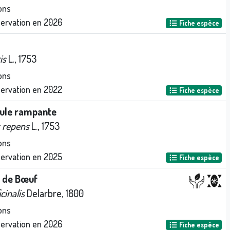
ons
servation en
2026
Fiche espèce
is
L., 1753
ons
servation en
2022
Fiche espèce
ule rampante
 repens
L., 1753
ons
servation en
2025
Fiche espèce
 de Bœuf
cinalis
Delarbre, 1800
ons
servation en
2026
Fiche espèce