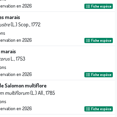
servation en
2026
Fiche espèce
es marais
ustre
(L.) Scop., 1772
ons
servation en
2026
Fiche espèce
s marais
corus
L., 1753
ons
servation en
2026
Fiche espèce
de Salomon multiflore
m multiflorum
(L.) All., 1785
ons
servation en
2026
Fiche espèce