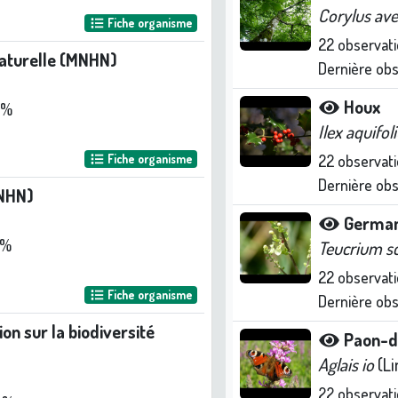
Corylus ave
Fiche organisme
22
observati
naturelle (MNHN)
Dernière ob
Houx
 %
Ilex aquifo
Fiche organisme
22
observati
Dernière ob
NHN)
Germa
 %
Teucrium s
22
observati
Fiche organisme
Dernière ob
n sur la biodiversité
Paon-d
Aglais io
(Li
22
observati