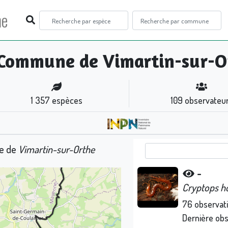
ne
Commune de Vimartin-sur-O
1 357
espèces
109
observateu
ne de
Vimartin-sur-Orthe
-
Cryptops ho
76
observat
Dernière ob