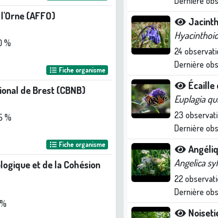
Dernière ob
 l'Orne (AFFO)
Jacint
Hyacinthoid
0 %
24
observati
Dernière ob
Fiche organisme
Écaille 
ional de Brest (CBNB)
Euplagia qu
23
observat
5 %
Dernière ob
Fiche organisme
Angéli
Angelica syl
ologique et de la Cohésion
22
observati
Dernière ob
 %
Noiseti