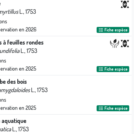
e
yrtillus
L., 1753
ons
servation en
2026
Fiche espèce
s à feuilles rondes
undifolia
L., 1753
ons
servation en
2025
Fiche espèce
be des bois
amygdaloides
L., 1753
ons
servation en
2025
Fiche espèce
 aquatique
atica
L., 1753