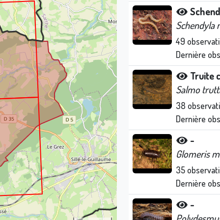
Schen
Schendyla 
49
observat
Dernière ob
Truite
Salmo trutt
38
observat
Dernière ob
-
Glomeris m
35
observat
Dernière ob
-
Polydesmus