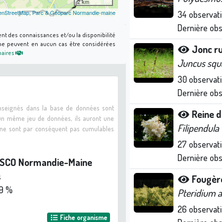
2 km
nStreetMap
,
Parc & Géoparc Normandie-maine
34
observat
Dernière ob
ent des connaissances et/ou la disponibilité
s ne peuvent en aucun cas être considérées
Jonc r
naires
Juncus squ
30
observat
Dernière ob
enseignés dans la base de données sont
Reine d
 un même jeu de données, ils auront une
Filipendula
s ne sont par conséquent pas cumulables
27
observat
Dernière ob
ESCO Normandie-Maine
s
Fougère
9 %
Pteridium 
26
observat
Fiche organisme