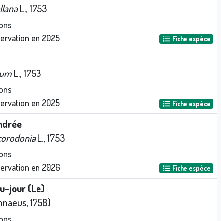
llana
L., 1753
ons
servation en
2025
Fiche espèce
lium
L., 1753
ons
servation en
2025
Fiche espèce
ndrée
corodonia
L., 1753
ons
servation en
2026
Fiche espèce
u-jour (Le)
nnaeus, 1758)
ons