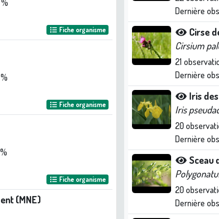
 %
Dernière ob
Fiche organisme
Cirse d
Cirsium pal
21
observati
Dernière ob
 %
Iris de
Fiche organisme
Iris pseuda
20
observati
Dernière ob
 %
Sceau 
Polygonatu
Fiche organisme
20
observati
ent (MNE)
Dernière ob