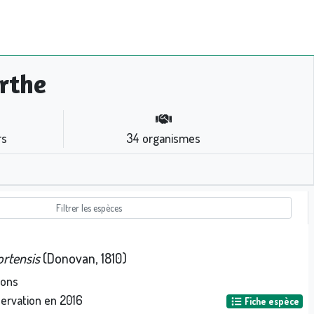
rthe
rs
34
organismes
rtensis
(Donovan, 1810)
ions
servation en
2016
Fiche espèce