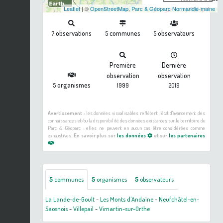
Leaflet
| ©
OpenStreetMap
,
Parc & Géoparc Normandie-maine
observations
communes
observateurs
7
5
5
Première
Dernière
observation
observation
organismes
5
1999
2019
Avertissement :
les données visualisables reflètent l'état d'avancement des
connaissances et/ou la disponibilité des données existantes sur le territoire du
Parc & Géoparc : elles ne peuvent en aucun cas être considérées comme
exhaustives.
En savoir plus sur
les données
et sur
les partenaires
5
communes
5
organismes
5
observateurs
La Lande-de-Goult
-
Les Monts d'Andaine
-
Neufchâtel-en-
Saosnois
-
Villepail
-
Vimartin-sur-Orthe