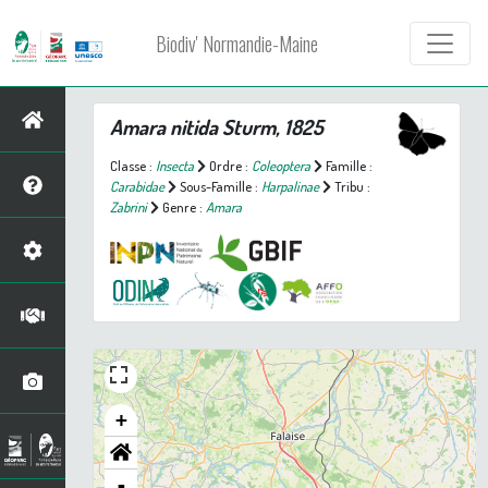
Biodiv' Normandie-Maine
Amara nitida
Sturm, 1825
Classe :
Insecta
Ordre :
Coleoptera
Famille :
Carabidae
Sous-Famille :
Harpalinae
Tribu :
Zabrini
Genre :
Amara
+
-