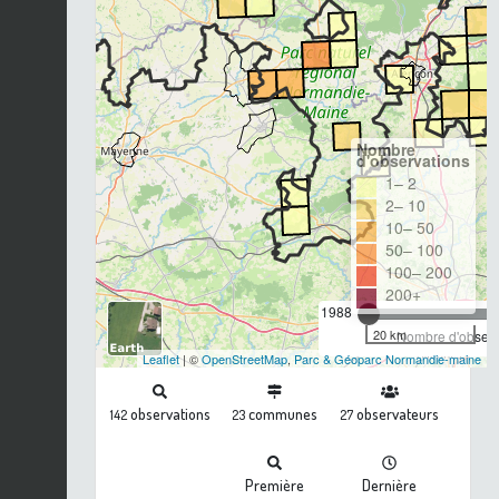
Nombre
d'observations
1– 2
2– 10
10– 50
50– 100
100– 200
200+
1988
20 km
Nombre d'observa
Leaflet
| ©
OpenStreetMap
,
Parc & Géoparc Normandie-maine
observations
communes
observateurs
142
23
27
Première
Dernière