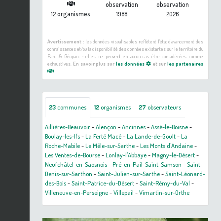
observation
observation
organismes
12
1988
2026
Avertissement :
les données visualisables reflètent l'état d'avancement des
connaissances et/ou la disponibilité des données existantes sur le territoire du
Parc & Géoparc : elles ne peuvent en aucun cas être considérées comme
exhaustives.
En savoir plus sur
les données
et sur
les partenaires
23
communes
12
organismes
27
observateurs
Aillières-Beauvoir
-
Alençon
-
Ancinnes
-
Assé-le-Boisne
-
Boulay-les-Ifs
-
La Ferté Macé
-
La Lande-de-Goult
-
La
Roche-Mabile
-
Le Mêle-sur-Sarthe
-
Les Monts d'Andaine
-
Les Ventes-de-Bourse
-
Lonlay-l'Abbaye
-
Magny-le-Désert
-
Neufchâtel-en-Saosnois
-
Pré-en-Pail-Saint-Samson
-
Saint-
Denis-sur-Sarthon
-
Saint-Julien-sur-Sarthe
-
Saint-Léonard-
des-Bois
-
Saint-Patrice-du-Désert
-
Saint-Rémy-du-Val
-
Villeneuve-en-Perseigne
-
Villepail
-
Vimartin-sur-Orthe