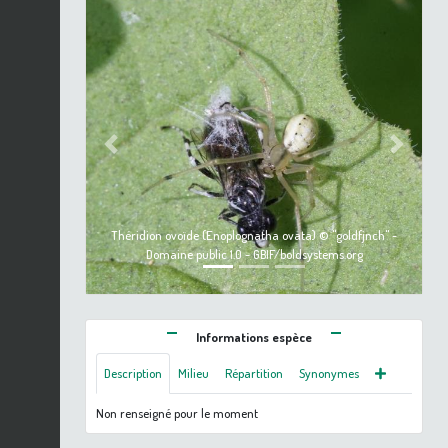
Previous
Next
Théridion ovoïde (Enoplognatha ovata) © "goldfjnch" -
Domaine public 1.0 - GBIF/boldsystems.org
Informations espèce
Description
Milieu
Répartition
Synonymes
Non renseigné pour le moment