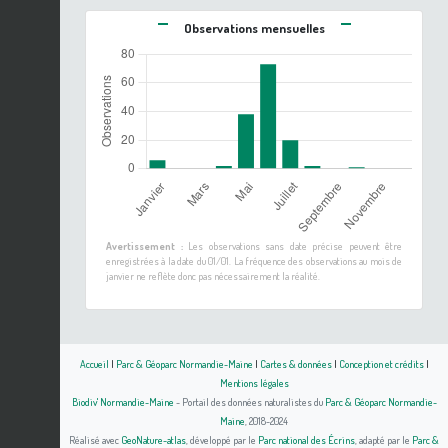
Observations mensuelles
Avertissement :
Les observations sans date précise peuvent être
enregistrées à la date du 01/01. La fréquence des observations au mois de
janvier ne reflète donc pas nécessairement la réalité.
Accueil
|
Parc & Géoparc Normandie-Maine
|
Cartes & données
|
Conception et crédits
|
Mentions légales
Biodiv' Normandie-Maine
- Portail des données naturalistes du
Parc & Géoparc Normandie-
Maine
, 2018-2024
Réalisé avec
GeoNature-atlas
, développé par le
Parc national des Écrins
, adapté par le
Parc &