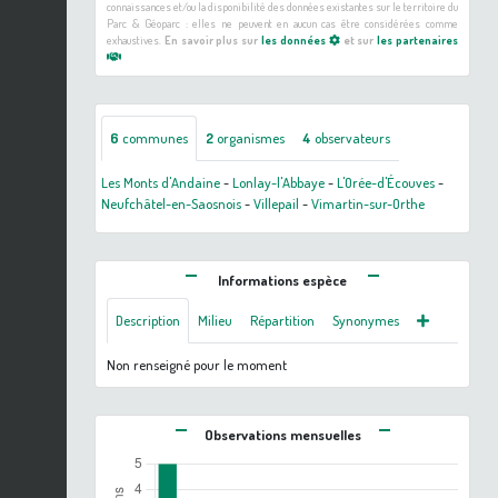
connaissances et/ou la disponibilité des données existantes sur le territoire du
Parc & Géoparc : elles ne peuvent en aucun cas être considérées comme
exhaustives.
En savoir plus sur
les données
et sur
les partenaires
6
communes
2
organismes
4
observateurs
Les Monts d'Andaine
-
Lonlay-l'Abbaye
-
L'Orée-d'Écouves
-
Neufchâtel-en-Saosnois
-
Villepail
-
Vimartin-sur-Orthe
Informations espèce
Description
Milieu
Répartition
Synonymes
Non renseigné pour le moment
Observations mensuelles