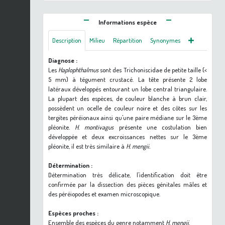
Informations espèce
Description
Milieu
Répartition
Synonymes
Diagnose :
Les
Haplophthalmus
sont des Trichoniscidae de petite taille (<
5 mm) à tégument crustacé. La tête présente 2 lobe
latéraux développés entourant un lobe central triangulaire.
La plupart des espèces, de couleur blanche à brun clair,
possèdent un ocelle de couleur noire et des côtes sur les
tergites péréionaux ainsi qu'une paire médiane sur le 3ème
pléonite.
H. montivagus
présente une costulation bien
développée et deux excroissances nettes sur le 3ème
pléonite, il est très similaire à
H. mengii.
Détermination :
Détermination très délicate, l'identification doit être
confirmée par la dissection des pièces génitales mâles et
des péréiopodes et examen microscopique.
Espèces proches :
Ensemble des espèces du genre notamment
H. mengii
.