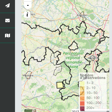
-
Nombre
d'observations
1– 2
2– 10
10– 50
50– 100
100– 200
200+
2012