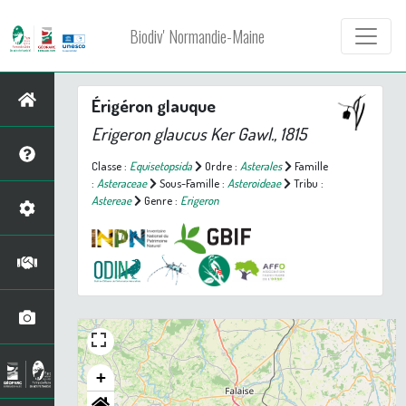
Biodiv' Normandie-Maine
Érigéron glauque
Erigeron glaucus
Ker Gawl., 1815
Classe :
Equisetopsida
Ordre :
Asterales
Famille
:
Asteraceae
Sous-Famille :
Asteroideae
Tribu :
Astereae
Genre :
Erigeron
+