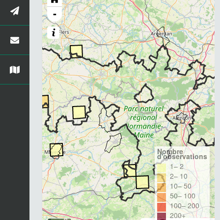
-
Nombre
d'observations
1– 2
2– 10
10– 50
50– 100
100– 200
200+