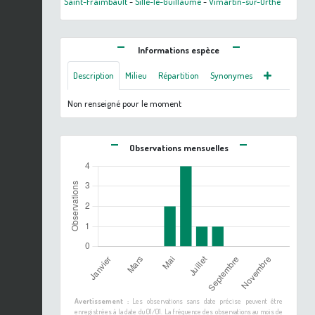
Saint-Fraimbault
-
Sillé-le-Guillaume
-
Vimartin-sur-Orthe
Informations espèce
Description
Milieu
Répartition
Synonymes
Non renseigné pour le moment
Observations mensuelles
Avertissement :
Les observations sans date précise peuvent être
enregistrées à la date du 01/01. La fréquence des observations au mois de