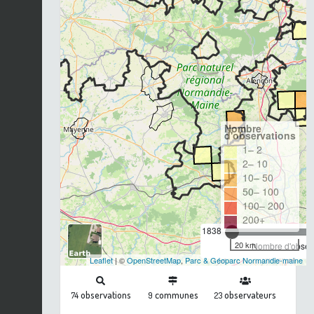
Nombre
d'observations
1– 2
2– 10
10– 50
50– 100
100– 200
200+
1838
20 km
Nombre d'observ
Leaflet
| ©
OpenStreetMap
,
Parc & Géoparc Normandie-maine
observations
communes
observateurs
74
9
23