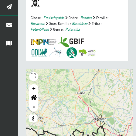
Classe :
Equisetopsida
Ordre :
Rosales
Famille :
Rosaceae
Sous-Famille :
Rosoideae
Tribu :
Potentilleae
Genre :
Potentilla
+
-