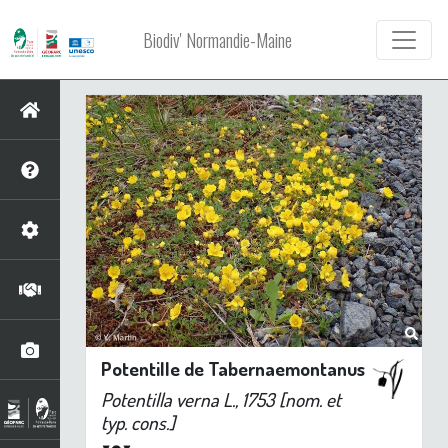
Biodiv' Normandie-Maine
Potentille de Tabernaemontanus
Potentilla verna
L., 1753 [nom. et
typ. cons.]