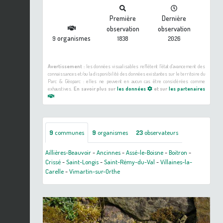
Première
Dernière
observation
observation
organismes
9
1838
2026
Avertissement :
les données visualisables reflètent l'état d'avancement des
connaissances et/ou la disponibilité des données existantes sur le territoire du
Parc & Géoparc : elles ne peuvent en aucun cas être considérées comme
exhaustives.
En savoir plus sur
les données
et sur
les partenaires
9
communes
9
organismes
23
observateurs
Aillières-Beauvoir
-
Ancinnes
-
Assé-le-Boisne
-
Boitron
-
Crissé
-
Saint-Longis
-
Saint-Rémy-du-Val
-
Villaines-la-
Carelle
-
Vimartin-sur-Orthe