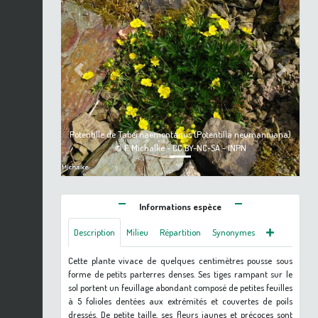
Previous
Next
Potentille de Tabernaemontanus (Potentilla neumanniana)
© F. Michalke - CC BY-NC-SA - INPN
Informations espèce
Description
Milieu
Répartition
Synonymes
Cette plante vivace de quelques centimètres pousse sous
forme de petits parterres denses. Ses tiges rampant sur le
sol portent un feuillage abondant composé de petites feuilles
à 5 folioles dentées aux extrémités et couvertes de poils
dressés. De petite taille, ses fleurs jaunes et précoces sont