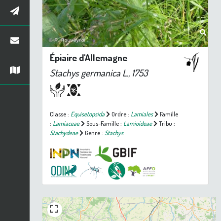
Épiaire d'Allemagne
Stachys germanica
L., 1753
Classe :
Equisetopsida
Ordre :
Lamiales
Famille
:
Lamiaceae
Sous-Famille :
Lamioideae
Tribu :
Stachydeae
Genre :
Stachys