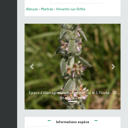
Alençon
-
Mortrée
-
Vimartin-sur-Orthe
Previous
Next
Épiaire d'Allemagne (Stachys germanica) © S. Filoche - CC
BY-NC-SA - INPN
Informations espèce