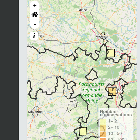
+
-
Nombre
d'observations
1– 2
2– 10
10– 50
50– 100