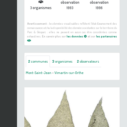
observation
observation
organismes
3
1993
1996
Avertissement :
les données visualisables reflètent l'état d'avancement des
connaissances et/ou la disponibilité des données existantes sur le territoire du
Parc & Géoparc : elles ne peuvent en aucun cas être considérées comme
exhaustives.
En savoir plus sur
les données
et sur
les partenaires
2
communes
3
organismes
2
observateurs
Mont-Saint-Jean
-
Vimartin-sur-Orthe