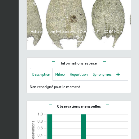
Previous
Next
Heterocladium heteropterum © H. TINGUY - CC BY-NC-SA -
INPN
Informations espèce
Description
Milieu
Répartition
Synonymes
Non renseigné pour le moment
Observations mensuelles