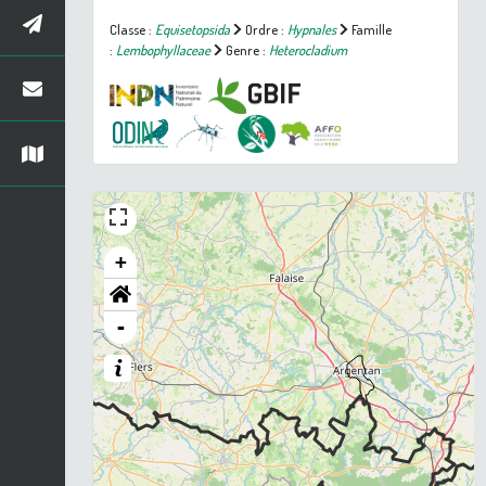
Classe :
Equisetopsida
Ordre :
Hypnales
Famille
:
Lembophyllaceae
Genre :
Heterocladium
+
-