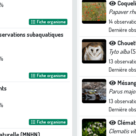
Coqueli
 %
Papaver rh
14
observati
Fiche organisme
Dernière ob
bservations subaquatiques
Chouett
Tyto alba
(S
 %
13
observati
Dernière ob
Fiche organisme
Mésang
nts
Parus majo
13
observati
 %
Dernière ob
Clémati
Fiche organisme
Clematis vi
naturelle (MNHN)