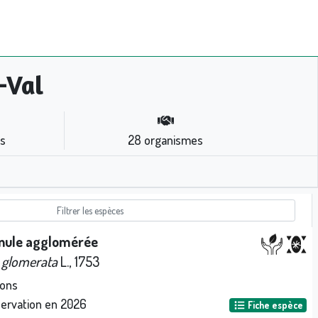
-Val
s
28
organismes
ule agglomérée
glomerata
L., 1753
ions
servation en
2026
Fiche espèce