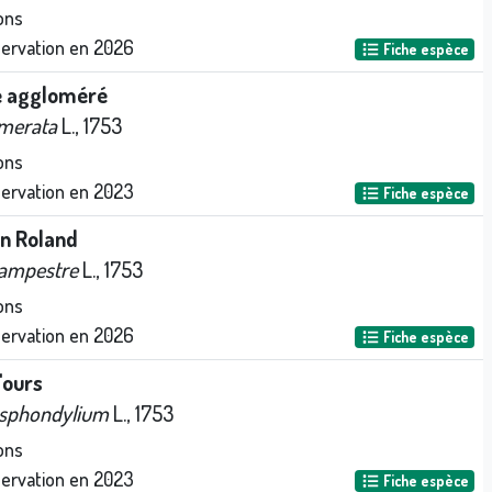
ons
servation en
2026
Fiche espèce
e aggloméré
omerata
L., 1753
ons
servation en
2023
Fiche espèce
n Roland
ampestre
L., 1753
ons
servation en
2026
Fiche espèce
'ours
sphondylium
L., 1753
ons
servation en
2023
Fiche espèce