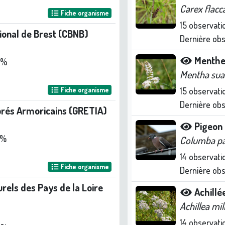
Carex flacc
Fiche organisme
15
observati
ional de Brest (CBNB)
Dernière ob
Menthe 
 %
Mentha sua
Fiche organisme
15
observati
Dernière ob
brés Armoricains (GRETIA)
Pigeon
 %
Columba p
14
observati
Fiche organisme
Dernière ob
rels des Pays de la Loire
Achillé
Achillea mil
14
observati