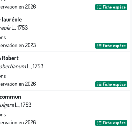
servation en
2026
Fiche espèce
 lauréole
reola
L., 1753
ons
servation en
2023
Fiche espèce
à Robert
obertianum
L., 1753
ons
servation en
2026
Fiche espèce
 commun
ulgare
L., 1753
ons
servation en
2026
Fiche espèce