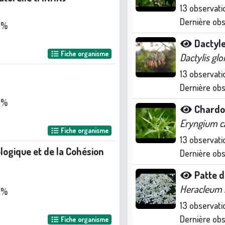
13
observati
Dernière ob
 %
Dactyl
Fiche organisme
Dactylis gl
13
observati
Dernière ob
 %
Chardo
Eryngium c
Fiche organisme
13
observati
ologique et de la Cohésion
Dernière ob
Patte d
Heracleum 
 %
13
observati
Dernière ob
Fiche organisme