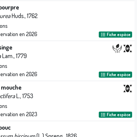
 pourpre
purea
Huds., 1762
ions
servation en
2026
Fiche espèce
singe
a
Lam., 1779
ons
servation en
2026
Fiche espèce
 mouche
ctifera
L., 1753
ons
servation en
2023
Fiche espèce
 bouc
ssum hircinum
(L.) Spreng., 1826