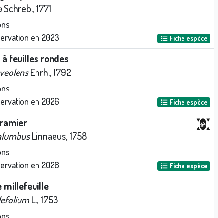
a
Schreb., 1771
ons
servation en
2023
Fiche espèce
à feuilles rondes
veolens
Ehrh., 1792
ons
servation en
2026
Fiche espèce
 ramier
alumbus
Linnaeus, 1758
ons
servation en
2026
Fiche espèce
e millefeuille
lefolium
L., 1753
ons