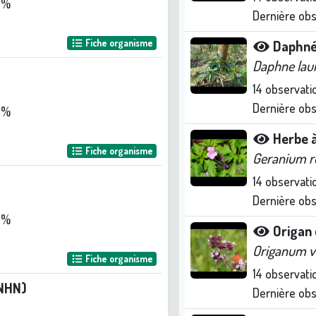
 %
Dernière ob
Fiche organisme
Daphné
Daphne lau
14
observati
Dernière ob
 %
Herbe 
Fiche organisme
Geranium r
14
observati
Dernière ob
 %
Origan
Origanum v
Fiche organisme
14
observati
NHN)
Dernière ob