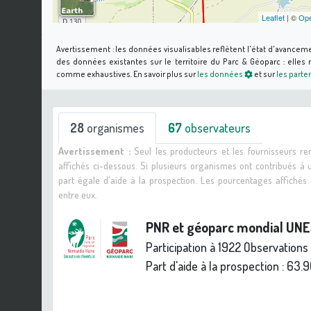
Leaflet
| ©
Ope
Avertissement :
les données visualisables reflètent l'état d'avancem
des données existantes sur le territoire du Parc & Géoparc : elle
comme exhaustives.
En savoir plus sur
les données
et sur
les parte
28
organismes
67
observateurs
Avertissement :
Seul les producteurs et les fournisseurs r
affichés ci-dessous. Si plusieurs organismes ont contribués à
part égale d'aide à la prospection. Les pourcentages affiché
entre eux.
PNR et géoparc mondial UN
Participation à 1922 Observations
Part d'aide à la prospection :
63.9