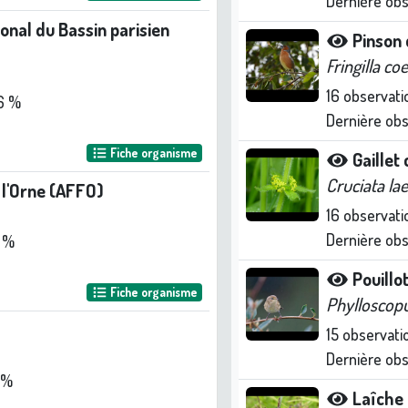
Dernière ob
onal du Bassin parisien
Pinson 
Fringilla co
16
observati
6 %
Dernière ob
Fiche organisme
Gaillet
Cruciata la
 l'Orne (AFFO)
16
observati
Dernière ob
1 %
Pouillo
Fiche organisme
Phylloscopu
15
observati
Dernière ob
 %
Laîche