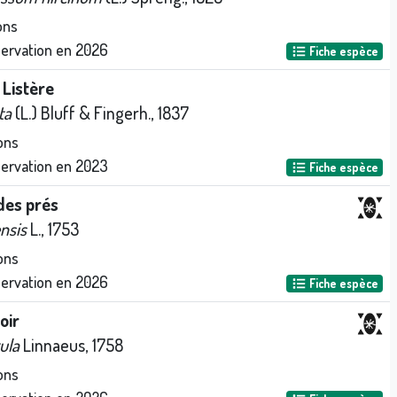
ons
servation en
2026
Fiche espèce
Listère
ta
(L.) Bluff & Fingerh., 1837
ons
servation en
2023
Fiche espèce
des prés
nsis
L., 1753
ons
servation en
2026
Fiche espèce
oir
ula
Linnaeus, 1758
ons