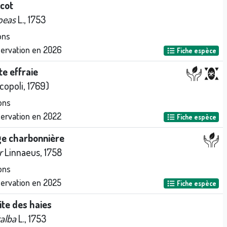
cot
oeas
L., 1753
ons
servation en
2026
Fiche espèce
e effraie
copoli, 1769)
ons
servation en
2022
Fiche espèce
e charbonnière
r
Linnaeus, 1758
ons
servation en
2025
Fiche espèce
te des haies
talba
L., 1753