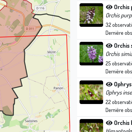
Orchis
Orchis pur
32
observat
Dernière ob
Orchis 
Orchis simi
25
observati
Dernière ob
Ophrys
Ophrys inse
22
observati
Dernière ob
Orchis
Himantoglo