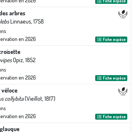
servation en
2026
Fiche espèce
des arbres
elebs
Linnaeus, 1758
ons
servation en
2026
Fiche espèce
 croisette
evipes
Opiz, 1852
ons
servation en
2026
Fiche espèce
t véloce
s collybita
(Vieillot, 1817)
ons
servation en
2026
Fiche espèce
 glauque