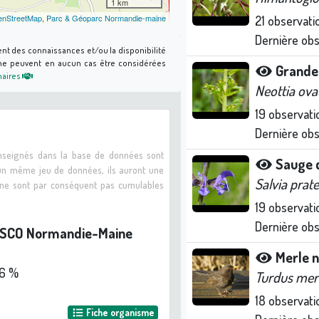
1 km
nStreetMap
,
Parc & Géoparc Normandie-maine
21
observati
Dernière ob
ent des connaissances et/ou la disponibilité
s ne peuvent en aucun cas être considérées
Grande 
naires
Neottia ova
19
observati
Dernière ob
enseignés dans la base de données sont
Sauge 
 un même jeu de données, ils auront une
Salvia prate
s ne sont par conséquent pas cumulables
19
observati
Dernière ob
ESCO Normandie-Maine
Merle n
6 %
Turdus mer
18
observati
Fiche organisme