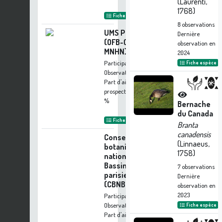
(Laurenti,
1768)
Fiche organisme
8
observations
UMS PatriNat
Dernière
(OFB-CNRS-
observation en
MNHN)
2024
Participation à 21
Fiche espèce
Observations
Part d'aide à la
prospection :
1.64
%
Bernache
du Canada
Fiche organisme
Branta
canadensis
Conservatoire
(Linnaeus,
botanique
1758)
national du
Bassin
7
observations
parisien
Dernière
(CBNBP)
observation en
2023
Participation à 21
Observations
Fiche espèce
Part d'aide à la