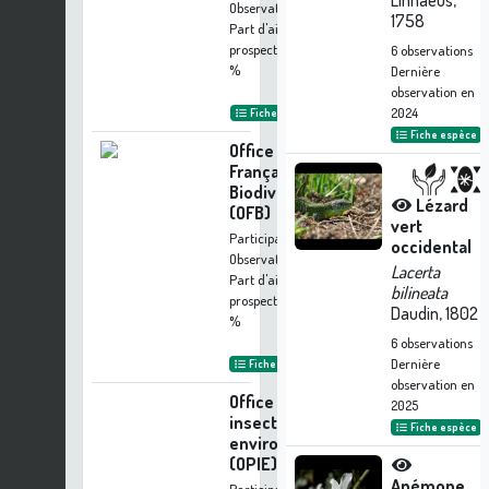
Linnaeus,
Observation
1758
Part d'aide à la
prospection :
0.08
6
observations
%
Dernière
observation en
2024
Fiche organisme
Fiche espèce
Office
Français de la
Biodiversité
Lézard
(OFB)
vert
Participation à 1
occidental
Observation
Lacerta
Part d'aide à la
bilineata
prospection :
0.08
Daudin, 1802
%
6
observations
Dernière
Fiche organisme
observation en
Office pour les
2025
insectes et leur
Fiche espèce
environnement
(OPIE)
Anémone