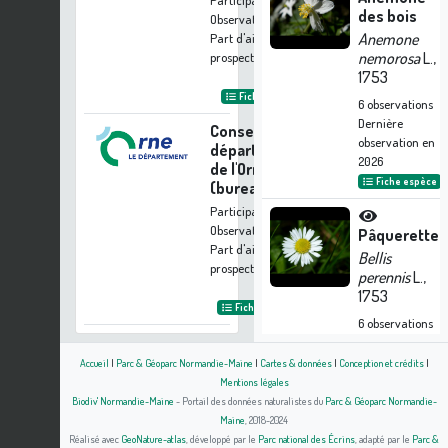
Participation à 1
des bois
Observation
Anemone
Part d'aide à la
nemorosa
L.,
prospection :
0.08 %
1753
Fiche organisme
6
observations
Dernière
Conseil
observation en
départemental
2026
de l'Orne
Fiche espèce
(bureau ENS)
Participation à 1
Observation
Pâquerette
Part d'aide à la
Bellis
prospection :
0.08 %
perennis
L.,
1753
Fiche organisme
6
observations
Dernière
observation en
Accueil
|
Parc & Géoparc Normandie-Maine
|
Cartes & données
|
Conception et crédits
|
2023
Mentions légales
Biodiv' Normandie-Maine
- Portail des données naturalistes du
Parc & Géoparc Normandie-
Fiche espèce
Maine
, 2018-2024
Gaillet
Réalisé avec
GeoNature-atlas
, développé par le
Parc national des Écrins
, adapté par le
Parc &