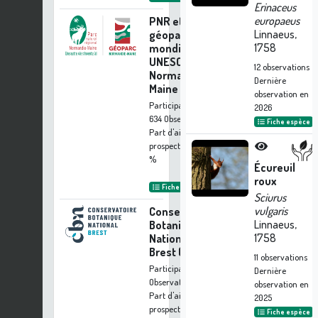
Erinaceus
europaeus
PNR et
Linnaeus,
géoparc
1758
mondial
UNESCO
12
observations
Normandie-
Dernière
Maine
observation en
Participation à
2026
634 Observations
Fiche espèce
Part d'aide à la
prospection :
49.42
%
Écureuil
roux
Fiche organisme
Sciurus
vulgaris
Conservatoire
Linnaeus,
Botanique
1758
National de
Brest (CBNB)
11
observations
Participation à 357
Dernière
Observations
observation en
Part d'aide à la
2025
prospection :
27.83
Fiche espèce