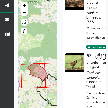
élaphe
+
Cervus
−
elaphus
Linnaeus,
1758
24
observations
Dernière
observation en
2026
Fiche espèce
Chardonnere
élégant
Carduelis
carduelis
(Linnaeus,
1758)
21
observations
Dernière
observation en
2024