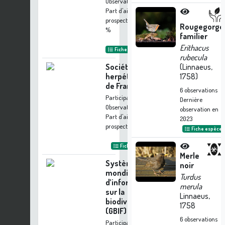
Observations
Part d'aide à la
prospection :
0.23
Rougegorge
%
familier
Erithacus
Fiche organisme
rubecula
Société
(Linnaeus,
herpétologique
1758)
de France
6
observations
Participation à 3
Dernière
Observations
observation en
Part d'aide à la
2023
prospection :
0.23 %
Fiche espèce
Fiche organisme
Merle
Système
noir
mondial
Turdus
d’information
merula
sur la
Linnaeus,
biodiversité
1758
(GBIF)
6
observations
Participation à 2