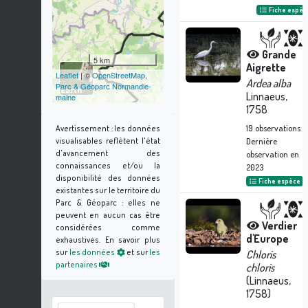
Fiche espèc
Grande
5 km
Aigrette
Leaflet
| ©
OpenStreetMap
,
Ardea alba
Parc & Géoparc Normandie-
Linnaeus,
maine
1758
19
observations
Avertissement :
les données
visualisables reflètent l'état
Dernière
d'avancement des
observation en
connaissances et/ou la
2023
disponibilité des données
Fiche espèce
existantes sur le territoire du
Parc & Géoparc : elles ne
peuvent en aucun cas être
Verdier
considérées comme
d'Europe
exhaustives.
En savoir plus
sur
les données
et sur
les
Chloris
partenaires
chloris
(Linnaeus,
1758)