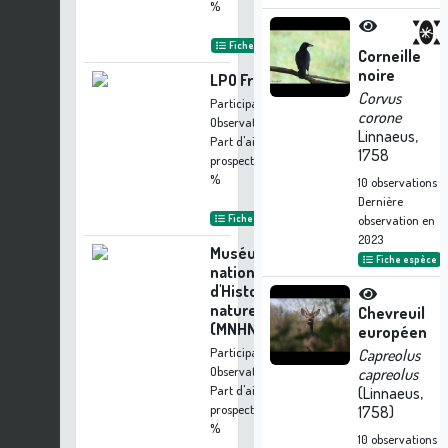
%
Fiche organisme
Corneille
noire
LPO France
Corvus
Participation à 87
corone
Observations
Linnaeus,
Part d'aide à la
1758
prospection :
6.78
%
10
observations
Dernière
Fiche organisme
observation en
2023
Muséum
Fiche espèce
national
d'Histoire
naturelle
Chevreuil
(MNHN)
européen
Participation à 75
Capreolus
Observations
capreolus
Part d'aide à la
(Linnaeus,
prospection :
5.85
1758)
%
10
observations