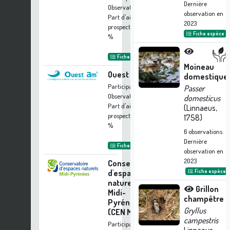
Dernière
Observations
observation en
Part d'aide à la
2023
prospection :
0.16
Fiche espèce
%
Fiche organisme
Moineau
Ouest Am'
domestique
Participation à 1
Passer
Observation
domesticus
Part d'aide à la
(Linnaeus,
prospection :
0.08
1758)
%
6
observations
Dernière
Fiche organisme
observation en
2023
Conservatoire
d'espaces
Fiche espèce
naturels de
Grillon
Midi-
champêtre
Pyrénées
Gryllus
(CEN MP)
campestris
Participation à 1