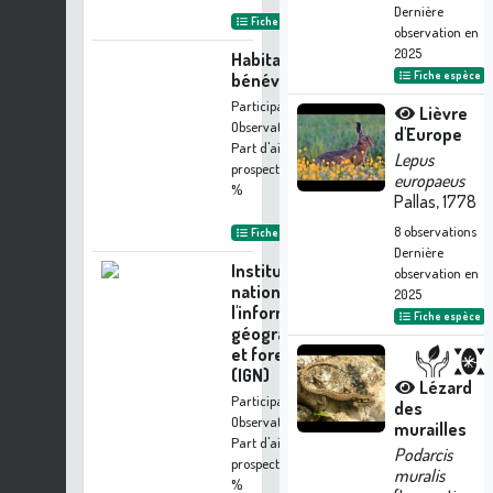
Dernière
Fiche organisme
observation en
2025
Habitants-
Fiche espèce
bénévoles
Participation à 67
Lièvre
Observations
d'Europe
Part d'aide à la
Lepus
prospection :
5.22
europaeus
%
Pallas, 1778
8
observations
Fiche organisme
Dernière
Institut
observation en
national de
2025
l'information
Fiche espèce
géographique
et forestière
(IGN)
Lézard
Participation à 33
des
Observations
murailles
Part d'aide à la
Podarcis
prospection :
2.57
muralis
%