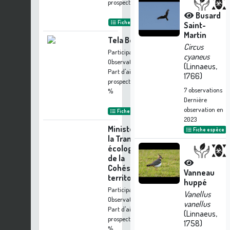
prospection :
1.64 %
Busard
Fiche organisme
Saint-
Martin
Tela Botanica
Circus
Participation à 12
cyaneus
Observations
(Linnaeus,
Part d'aide à la
1766)
prospection :
0.94
7
observations
%
Dernière
observation en
Fiche organisme
2023
Ministère de
Fiche espèce
la Transition
écologique et
de la
Cohésion des
Vanneau
territoires
huppé
Participation à 8
Vanellus
Observations
vanellus
Part d'aide à la
(Linnaeus,
prospection :
0.62
1758)
%