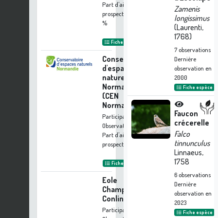
Part d'aide à la
Zamenis
prospection :
0.31
longissimus
%
(Laurenti,
1768)
Fiche organisme
7
observations
Conservatoire
Dernière
d'espaces
observation en
naturels de
2000
Normandie
Fiche espèce
(CEN
Normandie)
Faucon
Participation à 4
crécerelle
Observations
Falco
Part d'aide à la
tinnunculus
prospection :
0.31 %
Linnaeus,
1758
Fiche organisme
6
observations
Eole
Dernière
Champagne
observation en
Conlinoise
2023
Participation à 3
Fiche espèce