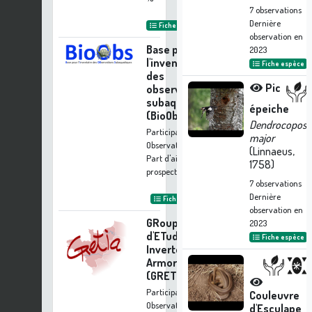
7
observations
Dernière
Fiche organisme
observation en
Base pour
2023
l'inventaire
Fiche espèce
des
Pic
observations
subaquatiques
épeiche
(BioObs)
Dendrocopos
Participation à 8
major
Observations
(Linnaeus,
Part d'aide à la
1758)
prospection :
0.62 %
7
observations
Dernière
Fiche organisme
observation en
GRoupe
2023
d'ETude des
Fiche espèce
Invertébrés
Armoricains
(GRETIA)
Participation à 4
Couleuvre
Observations
d'Esculape