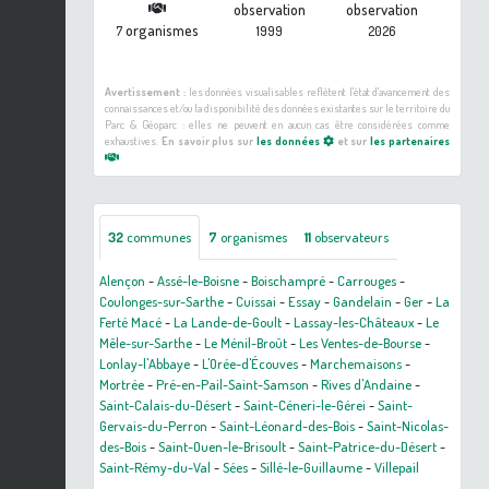
observation
observation
organismes
7
1999
2026
Avertissement :
les données visualisables reflètent l'état d'avancement des
connaissances et/ou la disponibilité des données existantes sur le territoire du
Parc & Géoparc : elles ne peuvent en aucun cas être considérées comme
exhaustives.
En savoir plus sur
les données
et sur
les partenaires
32
communes
7
organismes
11
observateurs
Alençon
-
Assé-le-Boisne
-
Boischampré
-
Carrouges
-
Coulonges-sur-Sarthe
-
Cuissai
-
Essay
-
Gandelain
-
Ger
-
La
Ferté Macé
-
La Lande-de-Goult
-
Lassay-les-Châteaux
-
Le
Mêle-sur-Sarthe
-
Le Ménil-Broût
-
Les Ventes-de-Bourse
-
Lonlay-l'Abbaye
-
L'Orée-d'Écouves
-
Marchemaisons
-
Mortrée
-
Pré-en-Pail-Saint-Samson
-
Rives d'Andaine
-
Saint-Calais-du-Désert
-
Saint-Céneri-le-Gérei
-
Saint-
Gervais-du-Perron
-
Saint-Léonard-des-Bois
-
Saint-Nicolas-
des-Bois
-
Saint-Ouen-le-Brisoult
-
Saint-Patrice-du-Désert
-
Saint-Rémy-du-Val
-
Sées
-
Sillé-le-Guillaume
-
Villepail