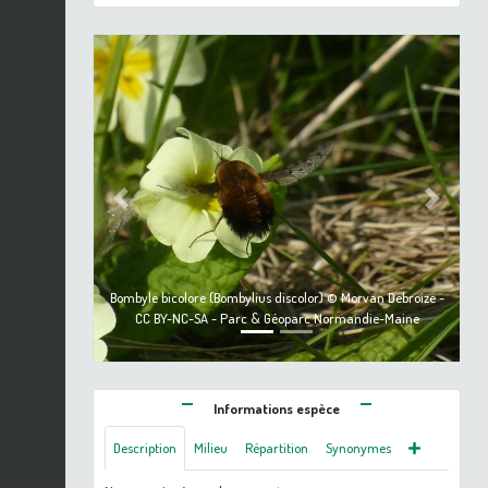
Previous
Next
Bombyle bicolore (Bombylius discolor) © Morvan Debroize -
CC BY-NC-SA - Parc & Géoparc Normandie-Maine
Informations espèce
Description
Milieu
Répartition
Synonymes