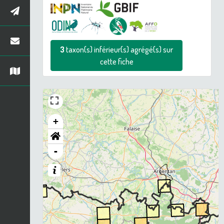
3
taxon(s) inférieur(s) agrégé(s) sur
cette fiche
+
-