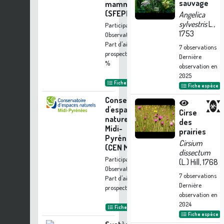
sauvage
mammifères
(SFEPM)
Angelica
sylvestris
L.,
Participation à 4
1753
Observations
Part d'aide à la
7
observations
prospection :
0.37
Dernière
%
observation en
2025
Fiche organisme
Fiche espèce
Conservatoire
d'espaces
Cirse
naturels de
des
Midi-
prairies
Pyrénées
Cirsium
(CEN MP)
dissectum
Participation à 2
(L.) Hill, 1768
Observations
7
observations
Part d'aide à la
Dernière
prospection :
0.18 %
observation en
2024
Fiche organisme
Fiche espèce