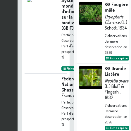
Système
Fougère
mondial
mâle
d’information
Dryopteris
sur la
filix-mas
(L.)
biodiversité
Schott, 1834
(GBIF)
Participation à 2
7
observations
Observations
Dernière
Part d'aide à la
observation en
prospection :
0.18
2026
%
Fiche espèce
Grande
Fiche organisme
Listère
Fédération
Neottia ovata
Nationale des
(L.) Bluff &
Chasseurs de
Fingerh.,
France
1837
Participation à 1
7
observations
Observation
Dernière
Part d'aide à la
observation en
prospection :
0.09
2026
%
Fiche espèce