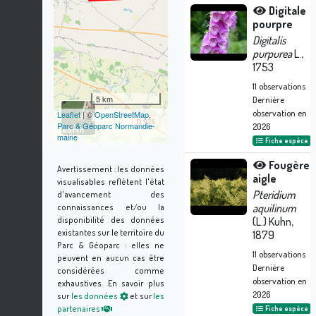
Digitale
pourpre
Digitalis
purpurea
L.,
1753
11
observations
5 km
Dernière
observation en
Leaflet
| ©
OpenStreetMap
,
Parc & Géoparc Normandie-
2026
maine
Fiche espèce
Fougère
Avertissement :
les données
aigle
visualisables reflètent l'état
Pteridium
d'avancement des
aquilinum
connaissances et/ou la
disponibilité des données
(L.) Kuhn,
existantes sur le territoire du
1879
Parc & Géoparc : elles ne
11
observations
peuvent en aucun cas être
Dernière
considérées comme
observation en
exhaustives.
En savoir plus
2026
sur
les données
et sur
les
partenaires
Fiche espèce