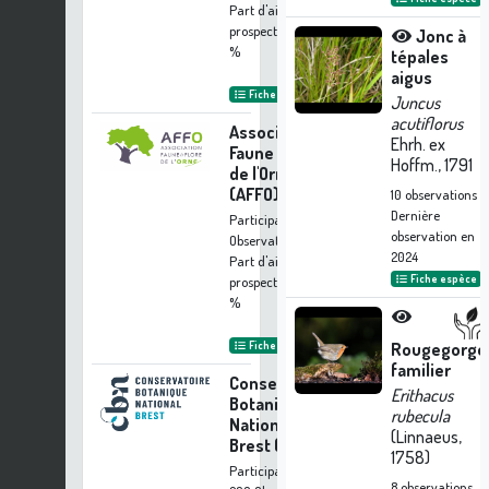
Part d'aide à la
prospection :
70.45
Jonc à
%
tépales
aigus
Fiche organisme
Juncus
acutiflorus
Association
Ehrh. ex
Faune & Flore
Hoffm., 1791
de l'Orne
(AFFO)
10
observations
Dernière
Participation à 601
observation en
Observations
2024
Part d'aide à la
Fiche espèce
prospection :
54.99
%
Fiche organisme
Rougegorge
familier
Conservatoire
Erithacus
Botanique
rubecula
National de
(Linnaeus,
Brest (CBNB)
1758)
Participation à
8
observations