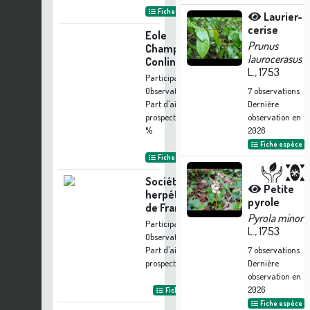
Fiche organisme
Laurier-
cerise
Eole
Prunus
Champagne
laurocerasus
Conlinoise
L., 1753
Participation à 1
Observation
7
observations
Part d'aide à la
Dernière
prospection :
0.09
observation en
%
2026
Fiche espèce
Fiche organisme
Société
Petite
herpétologique
pyrole
de France
Pyrola minor
Participation à 1
L., 1753
Observation
Part d'aide à la
7
observations
prospection :
0.09 %
Dernière
observation en
2026
Fiche organisme
Fiche espèce