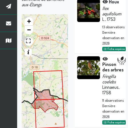
Houx
aux-Étangs
Ilex
aquifolium
L., 1753
+
13
observations
−
Dernière
observation en
2026
Fiche espèce
Pinson
des arbres
Fringilla
coelebs
Linnaeus,
1758
11
observations
Dernière
observation en
2026
Fiche espèce