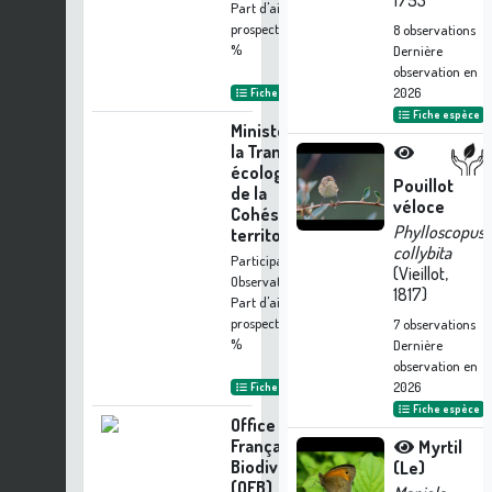
1753
Part d'aide à la
prospection :
1.65
8
observations
%
Dernière
observation en
2026
Fiche organisme
Fiche espèce
Ministère de
la Transition
écologique et
Pouillot
de la
véloce
Cohésion des
Phylloscopus
territoires
collybita
Participation à 9
(Vieillot,
Observations
1817)
Part d'aide à la
prospection :
0.82
7
observations
%
Dernière
observation en
2026
Fiche organisme
Fiche espèce
Office
Français de la
Myrtil
Biodiversité
(Le)
(OFB)