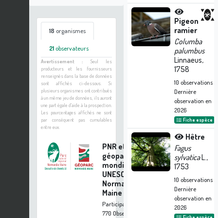
Pigeon
ramier
18
organismes
Columba
21
observateurs
palumbus
Linnaeus,
Avertissement :
Seul les
1758
producteurs et les fournisseurs
renseignés dans la base de données
10
observations
sont affichés ci-dessous. Si
plusieurs organismes ont contribués
Dernière
à un même jeu de données, ils auront
observation en
une part égale d'aide à la prospection.
2026
Les pourcentages affichés ne sont
par conséquent pas cumulables
Fiche espèce
entre eux.
Hêtre
PNR et
Fagus
géoparc
sylvatica
L.,
mondial
1753
UNESCO
10
observations
Normandie-
Dernière
Maine
observation en
Participation à
2026
770 Observations
Fiche espèce