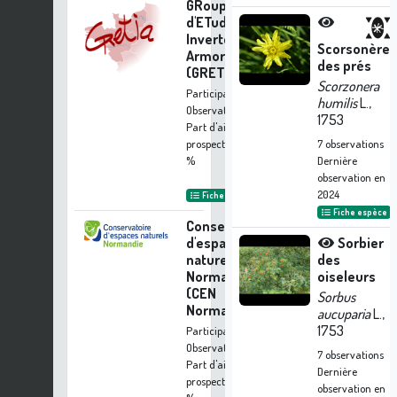
GRoupe
d'ETude des
Invertébrés
Scorsonère
Armoricains
des prés
(GRETIA)
Scorzonera
Participation à 1
humilis
L.,
Observation
1753
Part d'aide à la
prospection :
0.09
7
observations
%
Dernière
observation en
2024
Fiche organisme
Fiche espèce
Conservatoire
d'espaces
Sorbier
naturels de
des
Normandie
oiseleurs
(CEN
Sorbus
Normandie)
aucuparia
L.,
1753
Participation à 1
Observation
7
observations
Part d'aide à la
Dernière
prospection :
0.09
observation en