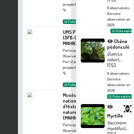
prospection :
3.93
8
observations
%
Dernière
observation en
Fiche organisme
2025
UMS PatriNat
Fiche espèc
(OFB-CNRS-
Chêne
MNHN)
pédonculé
Participation à 42
Quercus
Observations
robur
L.,
Part d'aide à la
1753
prospection :
3.84
%
8
observations
Dernière
observation en
Fiche organisme
2026
Muséum
Fiche espèce
national
d'Histoire
naturelle
Myrtille
(MNHN)
Vaccinium
Participation à 18
myrtillus
L.,
Observations