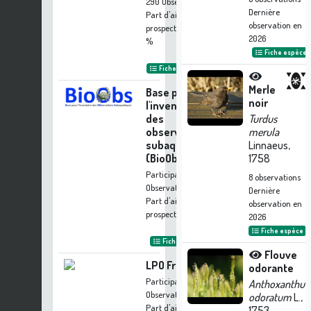
290 Observations
Dernière
Part d'aide à la
observation en
prospection :
26.53
2026
%
Fiche espèce
Fiche organisme
Merle
Base pour
noir
l'inventaire
des
Turdus
observations
merula
subaquatiques
Linnaeus,
(BioObs)
1758
Participation à 60
8
observations
Observations
Dernière
Part d'aide à la
observation en
prospection :
5.49 %
2026
Fiche espèce
Fiche organisme
Flouve
LPO France
odorante
Participation à 43
Anthoxanthu
Observations
odoratum
L.,
Part d'aide à la
1753