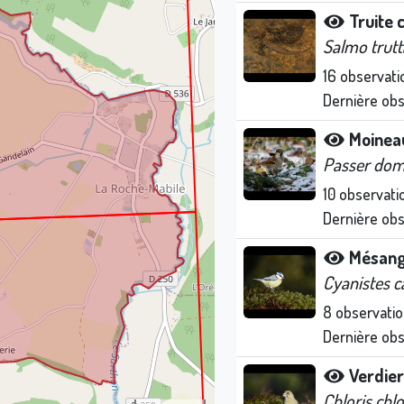
Truite
Salmo trutt
16
observati
Dernière ob
Moinea
Passer dom
10
observati
Dernière ob
Mésang
Cyanistes c
8
observatio
Dernière ob
Verdier
Chloris chlo