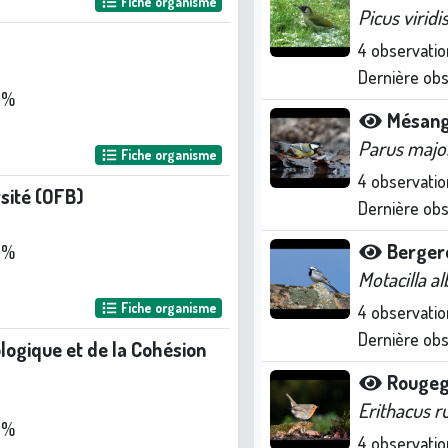
Fiche organisme
Picus viridi
4
observatio
Dernière ob
3 %
Mésang
Parus majo
Fiche organisme
4
observatio
rsité (OFB)
Dernière ob
Berger
 %
Motacilla al
Fiche organisme
4
observatio
Dernière ob
ologique et de la Cohésion
Rougeg
Erithacus r
 %
4
observatio