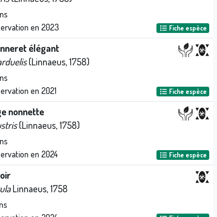
ns
servation en
2023
Fiche espèce
nneret élégant
arduelis
(Linnaeus, 1758)
ns
servation en
2021
Fiche espèce
e nonnette
stris
(Linnaeus, 1758)
ns
servation en
2024
Fiche espèce
oir
ula
Linnaeus, 1758
ns