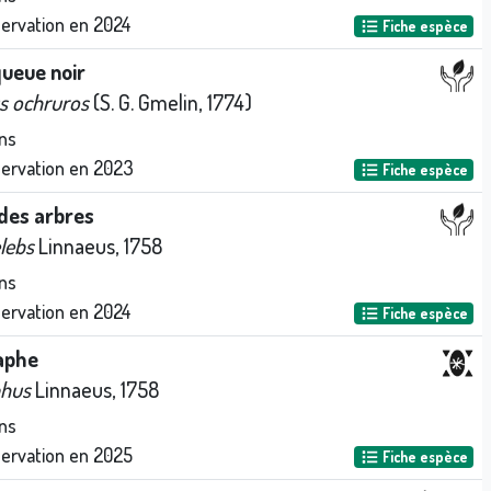
servation en
2024
Fiche espèce
ueue noir
s ochruros
(S. G. Gmelin, 1774)
ns
servation en
2023
Fiche espèce
des arbres
elebs
Linnaeus, 1758
ns
servation en
2024
Fiche espèce
laphe
phus
Linnaeus, 1758
ns
servation en
2025
Fiche espèce