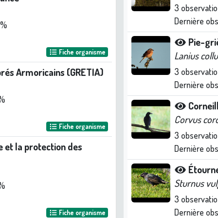
3
observatio
Dernière ob
 %
Pie-gr
Fiche organisme
Lanius collu
brés Armoricains (GRETIA)
3
observatio
Dernière ob
 %
Corneil
Corvus cor
Fiche organisme
3
observatio
e et la protection des
Dernière ob
Étourn
Sturnus vul
 %
3
observatio
Dernière ob
Fiche organisme