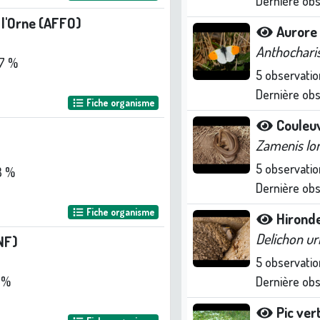
Dernière ob
 l'Orne (AFFO)
Aurore 
Anthochari
7 %
5
observatio
Dernière ob
Fiche organisme
Couleu
Zamenis lo
5
observatio
8 %
Dernière ob
Fiche organisme
Hironde
Delichon u
ONF)
5
observatio
1 %
Dernière ob
Pic ver