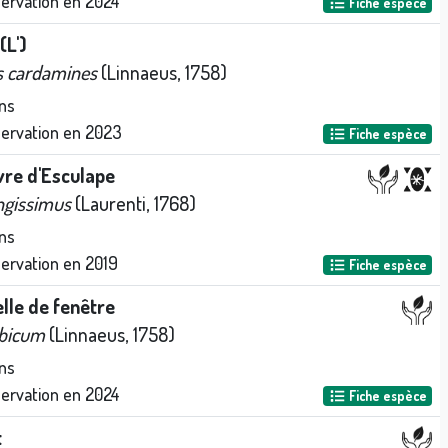
servation en
2024
Fiche espèce
(L')
s cardamines
(Linnaeus, 1758)
ns
servation en
2023
Fiche espèce
vre d'Esculape
ngissimus
(Laurenti, 1768)
ns
servation en
2019
Fiche espèce
lle de fenêtre
rbicum
(Linnaeus, 1758)
ns
servation en
2024
Fiche espèce
t