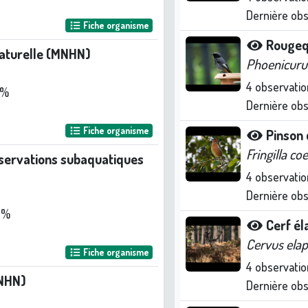
Dernière ob
Fiche organisme
Rougeq
naturelle (MNHN)
Phoenicuru
4
observatio
 %
Dernière ob
Fiche organisme
Pinson 
Fringilla co
bservations subaquatiques
4
observatio
Dernière ob
 %
Cerf é
Cervus ela
Fiche organisme
4
observatio
NHN)
Dernière ob