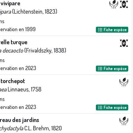
vivipare
ipara
(Lichtenstein, 1823)
ns
servation en
1999
Fiche espèce
elle turque
a decaocto
(Frivaldszky, 1838)
ns
servation en
2023
Fiche espèce
e torchepot
aea
Linnaeus, 1758
ns
servation en
2023
Fiche espèce
reau des jardins
chydactyla
C.L. Brehm, 1820