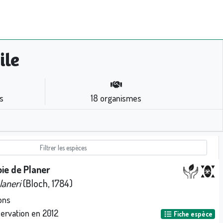
ile
s
18
organismes
ie de Planer
laneri
(Bloch, 1784)
ons
servation en
2012
Fiche espèce