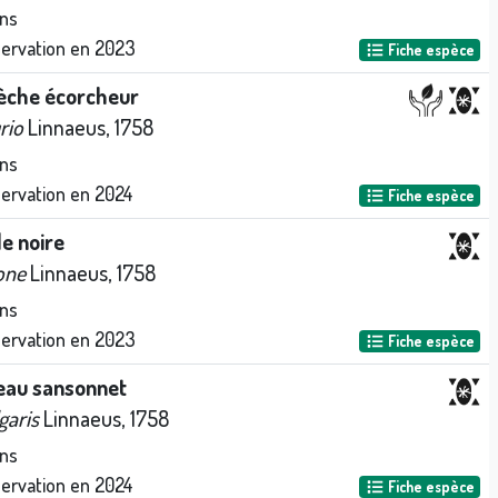
ns
servation en
2023
Fiche espèce
ièche écorcheur
rio
Linnaeus, 1758
ns
servation en
2024
Fiche espèce
le noire
one
Linnaeus, 1758
ns
servation en
2023
Fiche espèce
eau sansonnet
garis
Linnaeus, 1758
ns
servation en
2024
Fiche espèce