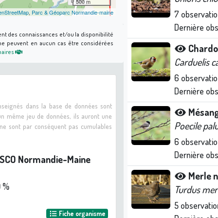
500 m
nStreetMap
,
Parc & Géoparc Normandie-maine
7
observatio
Dernière ob
ent des connaissances et/ou la disponibilité
s ne peuvent en aucun cas être considérées
Chardo
naires
Carduelis c
6
observatio
Dernière ob
enseignés dans la base de données sont
Mésang
 un même jeu de données, ils auront une
Poecile palu
s ne sont par conséquent pas cumulables
6
observatio
Dernière ob
ESCO Normandie-Maine
Merle n
0 %
Turdus mer
5
observatio
Fiche organisme