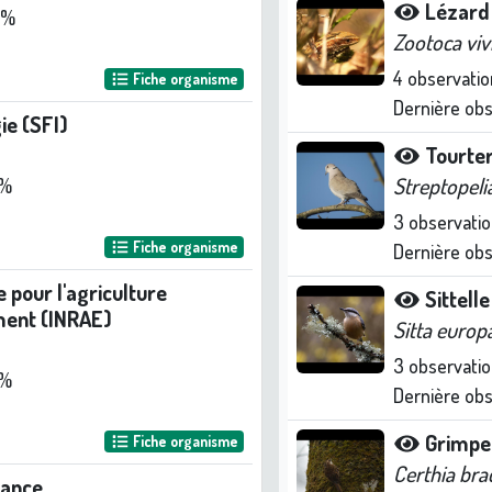
Lézard 
 %
Zootoca viv
4
observatio
Fiche organisme
Dernière ob
ie (SFI)
Tourter
Streptopeli
 %
3
observatio
Fiche organisme
Dernière ob
e pour l'agriculture
Sittell
ement (INRAE)
Sitta europ
3
observatio
 %
Dernière ob
Grimpe
Fiche organisme
Certhia bra
rance