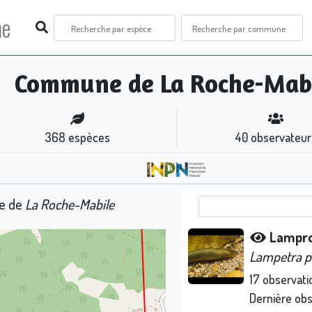
ne
Commune de La Roche-Mab
368
espèces
40
observateur
ne de
La Roche-Mabile
Lampro
Lampetra p
17
observati
Dernière ob