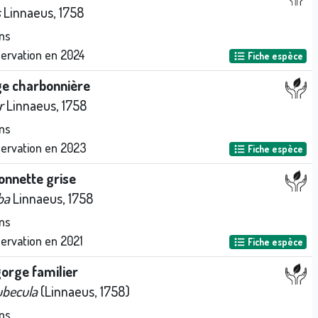
s
Linnaeus, 1758
ns
servation en
2024
Fiche espèce
e charbonnière
r
Linnaeus, 1758
ns
servation en
2023
Fiche espèce
onnette grise
ba
Linnaeus, 1758
ns
servation en
2021
Fiche espèce
orge familier
ubecula
(Linnaeus, 1758)
ns