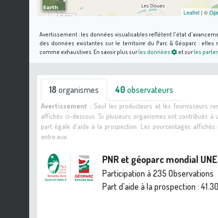
Leaflet
| ©
Ope
Avertissement :
les données visualisables reflètent l'état d'avancem
des données existantes sur le territoire du Parc & Géoparc : elle
comme exhaustives.
En savoir plus sur
les données
et sur
les parte
18
organismes
40
observateurs
Avertissement :
Seul les producteurs et les fournisseurs r
affichés ci-dessous. Si plusieurs organismes ont contribués à
part égale d'aide à la prospection. Les pourcentages affiché
entre eux.
PNR et géoparc mondial UN
Participation à 235 Observations
Part d'aide à la prospection :
41.3