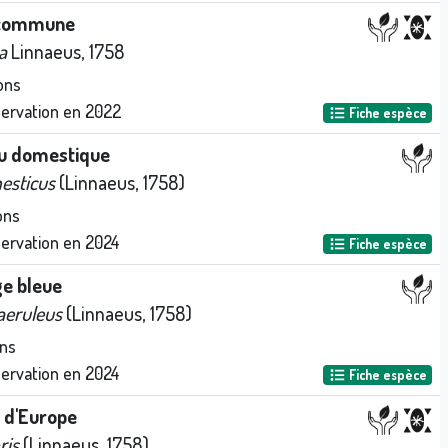
 commune
a
Linnaeus, 1758
ons
servation en
2022
Fiche espèce
u domestique
esticus
(Linnaeus, 1758)
ons
servation en
2024
Fiche espèce
e bleue
aeruleus
(Linnaeus, 1758)
ns
servation en
2024
Fiche espèce
 d'Europe
ris
(Linnaeus, 1758)