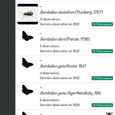
-
Bembidion dentellum
(Thunberg, 1787)
13
observations
Dernière observation en
2022
Fiche espèce
-
Bembidion doris
(Panzer, 1796)
5
observations
Dernière observation en
2022
Fiche espèce
-
Bembidion genei
Küster, 1847
3
observations
Dernière observation en
2022
Fiche espèce
-
Bembidion genei illigeri
Netolitzky, 1914
6
observations
Dernière observation en
2020
Fiche espèce
-