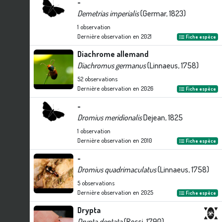
-
Demetrias imperialis
(Germar, 1823)
1
observation
Dernière observation en
2021
Fiche espèce
Diachrome allemand
Diachromus germanus
(Linnaeus, 1758)
52
observations
Dernière observation en
2026
Fiche espèce
-
Dromius meridionalis
Dejean, 1825
1
observation
Dernière observation en
2010
Fiche espèce
-
Dromius quadrimaculatus
(Linnaeus, 1758)
5
observations
Dernière observation en
2025
Fiche espèce
Drypta
Drypta dentata
(Rossi, 1790)