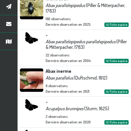
Abax parallelepipedus
(Piller & Mitterpacher,
1783)
160
observations
Dernière observation en
2025
Fiche espèce
-
Abax parallelepipedus parallelepipedus
(Piller
& Mitterpacher, 1783)
22
observations
Dernière observation en
2004
Fiche espèce
Abax inerme
Abax parallelus
(Duftschmid, 1812)
6
observations
Dernière observation en
2021
Fiche espèce
-
Acupalpus brunnipes
(Sturm, 1825)
2
observations
Dernière observation en
2020
Fiche espèce