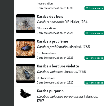
1
observation
Dernière observation en
1988
Fiche espèce
Carabe des bois
Carabus nemoralis
O.F. Müller, 1764
38
observations
Dernière observation en
2024
Fiche espèce
Carabe à probléme
Carabus problematicus
Herbst, 1786
95
observations
Dernière observation en
2023
Fiche espèce
Carabe à bordure violette
Carabus violaceus
Linnaeus, 1758
61
observations
Dernière observation en
2025
Fiche espèce
Carabe purpurin
Carabus violaceus purpurascens
Fabricius,
1787