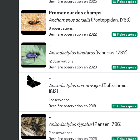
Dernière observation en
2025
Fiche espèce
Promeneur des champs
Anchomenus dorsalis
(Pontoppidan, 1763)
9
observations
Dernière observation en
2022
Fiche espèce
-
Anisodactylus binotatus
(Fabricius, 1787)
12
observations
Dernière observation en
2023
Fiche espèce
-
Anisodactylus nemorivagus
(Duftschmid,
1812)
1
observation
Dernière observation en
2019
Fiche espèce
-
Anisodactylus signatus
(Panzer, 1796)
2
observations
Dernière observation en
2026
Fiche espèce