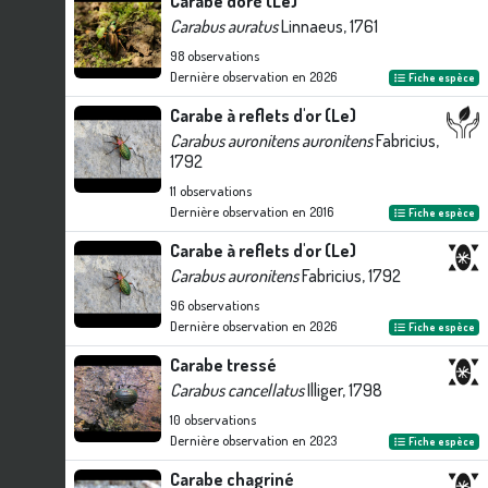
Carabe doré (Le)
Carabus auratus
Linnaeus, 1761
98
observations
Dernière observation en
2026
Fiche espèce
Carabe à reflets d'or (Le)
Carabus auronitens auronitens
Fabricius,
1792
11
observations
Dernière observation en
2016
Fiche espèce
Carabe à reflets d'or (Le)
Carabus auronitens
Fabricius, 1792
96
observations
Dernière observation en
2026
Fiche espèce
Carabe tressé
Carabus cancellatus
Illiger, 1798
10
observations
Dernière observation en
2023
Fiche espèce
Carabe chagriné