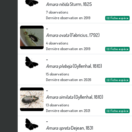
Amara nitida
Sturm, 1825
7
observations
Dernière observation en
2019
Fiche espèce
-
Amara ovata
(Fabricius, 1792)
4
observations
Dernière observation en
2019
Fiche espèce
-
Amara plebeja
(Gyllenhal, 1810)
15
observations
Dernière observation en
2026
Fiche espèce
-
Amara similata
(Gyllenhal, 1810)
13
observations
Dernière observation en
2021
Fiche espèce
-
Amara spreta
Dejean, 1831