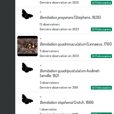
Dernière observation en
2022
Fiche espèce
-
Bembidion properans
(Stephens, 1828)
13
observations
Dernière observation en
2023
Fiche espèce
-
Bembidion quadrimaculatum
(Linnaeus, 1761)
5
observations
Dernière observation en
2023
Fiche espèce
-
Bembidion quadripustulatum
Audinet-
Serville, 1821
3
observations
Dernière observation en
2010
Fiche espèce
-
Bembidion stephensii
Crotch, 1866
1
observation