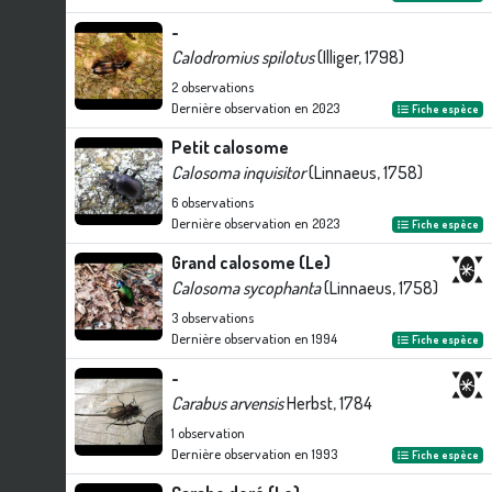
-
Calodromius spilotus
(Illiger, 1798)
2
observations
Dernière observation en
2023
Fiche espèce
Petit calosome
Calosoma inquisitor
(Linnaeus, 1758)
6
observations
Dernière observation en
2023
Fiche espèce
Grand calosome (Le)
Calosoma sycophanta
(Linnaeus, 1758)
3
observations
Dernière observation en
1994
Fiche espèce
-
Carabus arvensis
Herbst, 1784
1
observation
Dernière observation en
1993
Fiche espèce