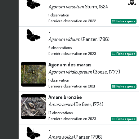
Agonum versutum
Sturm, 1824
1
observation
Dernière observation en
2022
Fiche espèce
-
Agonum viduum
(Panzer, 1796)
6
observations
Dernière observation en
2023
Fiche espèce
Agonum des marais
Agonum viridicupreum
(Goeze, 1777)
1
observation
Dernière observation en
2021
Fiche espèce
Amare bronzée
Amara aenea
(De Geer, 1774)
17
observations
Dernière observation en
2023
Fiche espèce
-
Amara aulica
(Panzer, 1796)