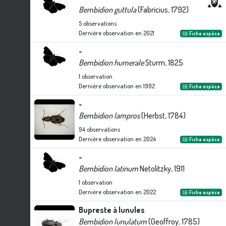
Bembidion guttula
(Fabricius, 1792)
5
observations
Dernière observation en
2021
Fiche espèce
-
Bembidion humerale
Sturm, 1825
1
observation
Dernière observation en
1992
Fiche espèce
-
Bembidion lampros
(Herbst, 1784)
94
observations
Dernière observation en
2024
Fiche espèce
-
Bembidion latinum
Netolitzky, 1911
1
observation
Dernière observation en
2022
Fiche espèce
Bupreste à lunules
Bembidion lunulatum
(Geoffroy, 1785)