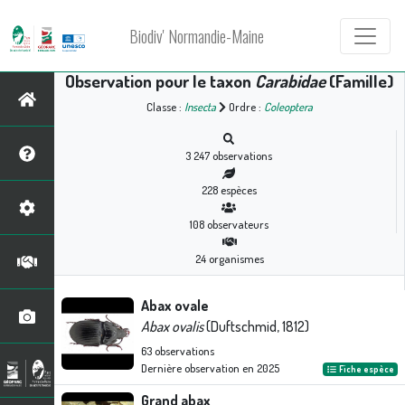
Biodiv' Normandie-Maine
Observation pour le taxon
Carabidae
(Famille)
Classe :
Insecta
Ordre :
Coleoptera
3 247
observations
228
espèces
108
observateurs
24
organismes
Abax ovale
Abax ovalis
(Duftschmid, 1812)
63
observations
Dernière observation en
2025
Fiche espèce
Grand abax