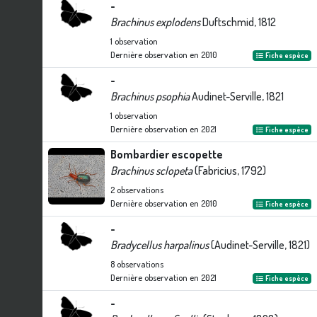
-
Brachinus explodens
Duftschmid, 1812
1
observation
Dernière observation en
2010
Fiche espèce
-
Brachinus psophia
Audinet-Serville, 1821
1
observation
Dernière observation en
2021
Fiche espèce
Bombardier escopette
Brachinus sclopeta
(Fabricius, 1792)
2
observations
Dernière observation en
2010
Fiche espèce
-
Bradycellus harpalinus
(Audinet-Serville, 1821)
8
observations
Dernière observation en
2021
Fiche espèce
-