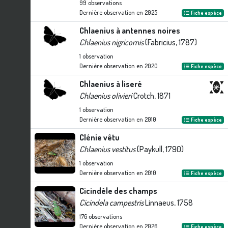
99
observations
Dernière observation en
2025
Fiche espèce
Chlaenius à antennes noires
Chlaenius nigricornis
(Fabricius, 1787)
1
observation
Dernière observation en
2020
Fiche espèce
Chlaenius à liseré
Chlaenius olivieri
Crotch, 1871
1
observation
Dernière observation en
2010
Fiche espèce
Clénie vêtu
Chlaenius vestitus
(Paykull, 1790)
1
observation
Dernière observation en
2010
Fiche espèce
Cicindèle des champs
Cicindela campestris
Linnaeus, 1758
176
observations
Dernière observation en
2026
Fiche espèce