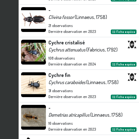
-
Clivina fossor
(Linnaeus, 1758)
21
observations
Dernière observation en
2023
Fiche espèce
Cychre cristalisé
Cychrus attenuatus
(Fabricius, 1792)
108
observations
Dernière observation en
2024
Fiche espèce
Cychre fin
Cychrus caraboides
(Linnaeus, 1758)
31
observations
Dernière observation en
2023
Fiche espèce
-
Demetrias atricapillus
(Linnaeus, 1758)
16
observations
Dernière observation en
2023
Fiche espèce