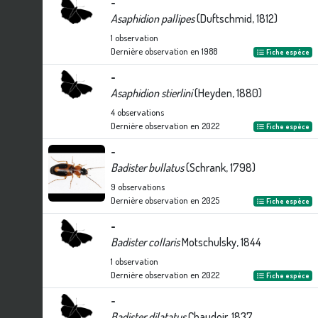
-
Asaphidion pallipes
(Duftschmid, 1812)
1
observation
Dernière observation en
1988
Fiche espèce
-
Asaphidion stierlini
(Heyden, 1880)
4
observations
Dernière observation en
2022
Fiche espèce
-
Badister bullatus
(Schrank, 1798)
9
observations
Dernière observation en
2025
Fiche espèce
-
Badister collaris
Motschulsky, 1844
1
observation
Dernière observation en
2022
Fiche espèce
-
Badister dilatatus
Chaudoir, 1837