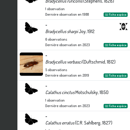
Bradycellus ruficollis
(Stephens, 1828)
1
observation
Dernière observation en
1988
Fiche espèce
-
Bradycellus sharpi
Joy, 1912
6
observations
Dernière observation en
2023
Fiche espèce
-
Bradycellus verbasci
(Duftschmid, 1812)
5
observations
Dernière observation en
2019
Fiche espèce
-
Calathus cinctus
Motschulsky, 1850
1
observation
Dernière observation en
2023
Fiche espèce
-
Calathus erratus
(C.R. Sahlberg, 1827)