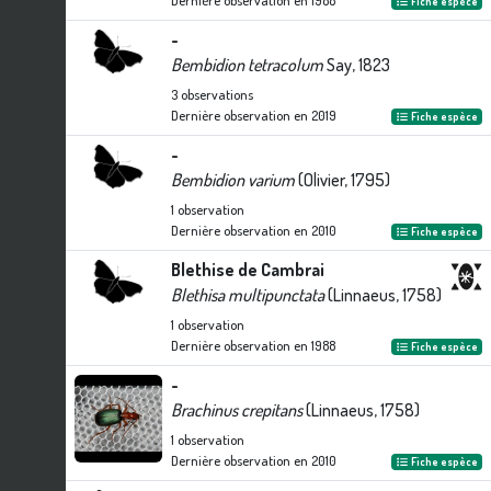
Dernière observation en
1988
Fiche espèce
-
Bembidion tetracolum
Say, 1823
3
observations
Dernière observation en
2019
Fiche espèce
-
Bembidion varium
(Olivier, 1795)
1
observation
Dernière observation en
2010
Fiche espèce
Blethise de Cambrai
Blethisa multipunctata
(Linnaeus, 1758)
1
observation
Dernière observation en
1988
Fiche espèce
-
Brachinus crepitans
(Linnaeus, 1758)
1
observation
Dernière observation en
2010
Fiche espèce