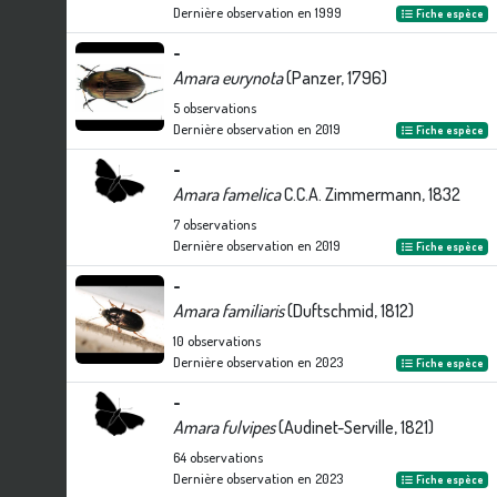
Dernière observation en
1999
Fiche espèce
-
Amara eurynota
(Panzer, 1796)
5
observations
Dernière observation en
2019
Fiche espèce
-
Amara famelica
C.C.A. Zimmermann, 1832
7
observations
Dernière observation en
2019
Fiche espèce
-
Amara familiaris
(Duftschmid, 1812)
10
observations
Dernière observation en
2023
Fiche espèce
-
Amara fulvipes
(Audinet-Serville, 1821)
64
observations
Dernière observation en
2023
Fiche espèce