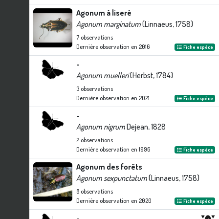
Agonum à liseré
Agonum marginatum
(Linnaeus, 1758)
7
observations
Dernière observation en
2016
Fiche espèce
-
Agonum muelleri
(Herbst, 1784)
3
observations
Dernière observation en
2021
Fiche espèce
-
Agonum nigrum
Dejean, 1828
2
observations
Dernière observation en
1996
Fiche espèce
Agonum des forêts
Agonum sexpunctatum
(Linnaeus, 1758)
8
observations
Dernière observation en
2020
Fiche espèce
-