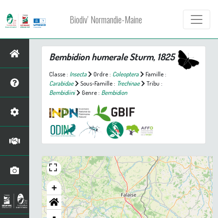
Biodiv' Normandie-Maine
Bembidion humerale
Sturm, 1825
Classe :
Insecta
Ordre :
Coleoptera
Famille :
Carabidae
Sous-Famille :
Trechinae
Tribu :
Bembidiini
Genre :
Bembidion
+
-