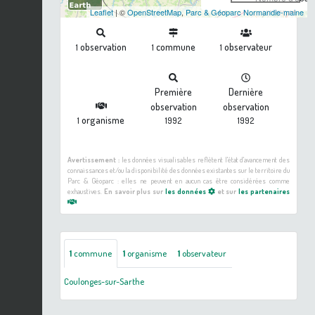
Leaflet
| ©
OpenStreetMap
,
Parc & Géoparc Normandie-maine
observation
commune
observateur
1
1
1
Première
Dernière
observation
observation
organisme
1
1992
1992
Avertissement :
les données visualisables reflètent l'état d'avancement des
connaissances et/ou la disponibilité des données existantes sur le territoire du
Parc & Géoparc : elles ne peuvent en aucun cas être considérées comme
exhaustives.
En savoir plus sur
les données
et sur
les partenaires
1
commune
1
organisme
1
observateur
Coulonges-sur-Sarthe