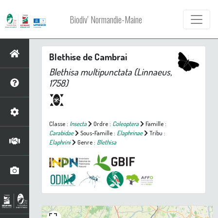
Biodiv' Normandie-Maine
Blethise de Cambrai
Blethisa multipunctata
(Linnaeus,
1758)
Classe :
Insecta
Ordre :
Coleoptera
Famille :
Carabidae
Sous-Famille :
Elaphrinae
Tribu :
Elaphrini
Genre :
Blethisa