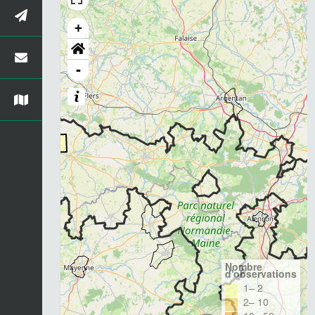
+
-
Nombre
d'observations
1– 2
2– 10