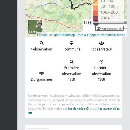
10– 50
50– 100
100– 200
200+
1988
20 km
Nombre d'observ
Leaflet
| ©
OpenStreetMap
,
Parc & Géoparc Normandie-maine
observation
commune
observateur
1
1
1
Première
Dernière
observation
observation
organismes
2
1988
1988
Avertissement :
les données visualisables reflètent l'état d'avancement des
connaissances et/ou la disponibilité des données existantes sur le territoire du
Parc & Géoparc : elles ne peuvent en aucun cas être considérées comme
exhaustives.
En savoir plus sur
les données
et sur
les partenaires