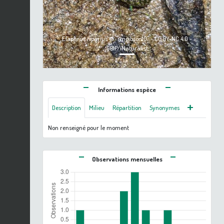
Elaphrus riparius © "rmgibson10" - CC BY-NC 4.0 -
GBIF/iNaturalist
Informations espèce
Description
Milieu
Répartition
Synonymes
Non renseigné pour le moment
Observations mensuelles