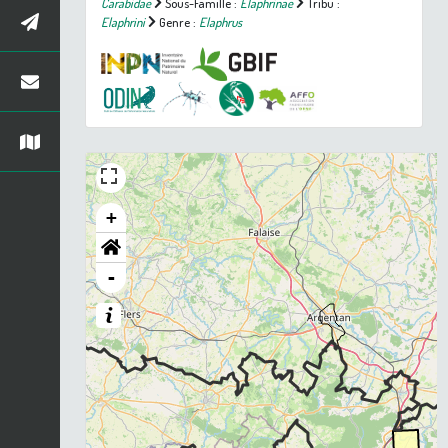
Carabidae
Sous-Famille :
Elaphrinae
Tribu :
Elaphrini
Genre :
Elaphrus
+
-