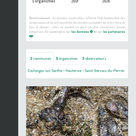
organismes
5
2001
2026
Avertissement :
les données visualisables reflètent l'état d'avancement des
connaissances et/ou la disponibilité des données existantes sur le territoire du
Parc & Géoparc : elles ne peuvent en aucun cas être considérées comme
exhaustives.
En savoir plus sur
les données
et sur
les partenaires
3
communes
5
organismes
3
observateurs
Coulonges-sur-Sarthe
-
Hauterive
-
Saint-Gervais-du-Perron
Previous
Next