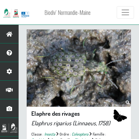
Biodiv' Normandie-Maine
Elaphre des rivages
Elaphrus riparius
(Linnaeus, 1758)
Classe :
Insecta
Ordre :
Coleoptera
Famille :