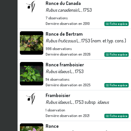
Ronce du Canada
Rubus canadensis
L., 1753
7
observations
Dernière observation en
2010
Fiche espèce
Ronce de Bertram
Rubus fruticosus
L., 1753 [nom. et typ. cons.]
996
observations
Dernière observation en
2026
Fiche espèce
Ronce framboisier
Rubus idaeus
L., 1753
114
observations
Dernière observation en
2025
Fiche espèce
Framboisier
Rubus idaeus
L., 1753 subsp.
idaeus
1
observation
Dernière observation en
2021
Fiche espèce
Ronce