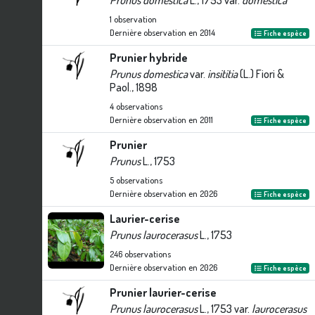
Prunus domestica
L., 1753 var.
domestica
1
observation
Dernière observation en
2014
Fiche espèce
Prunier hybride
Prunus domestica
var.
insititia
(L.) Fiori &
Paol., 1898
4
observations
Dernière observation en
2011
Fiche espèce
Prunier
Prunus
L., 1753
5
observations
Dernière observation en
2026
Fiche espèce
Laurier-cerise
Prunus laurocerasus
L., 1753
246
observations
Dernière observation en
2026
Fiche espèce
Prunier laurier-cerise
Prunus laurocerasus
L., 1753 var.
laurocerasus