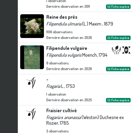
1
observation
Dernière observation en
2011
Fiche espèce
Reine des prés
Filipendula ulmaria
(L.) Maxim., 1879
1106
observations
Dernière observation en
2026
Fiche espèce
Filipendule vulgaire
Filipendula vulgaris
Moench, 1794
8
observations
Dernière observation en
2026
Fiche espèce
-
Fragaria
L., 1753
1
observation
Dernière observation en
2025
Fiche espèce
Fraisier cultivé
Fragaria
x
ananassa
(Weston) Duchesne ex
Rozier, 1785
5
observations