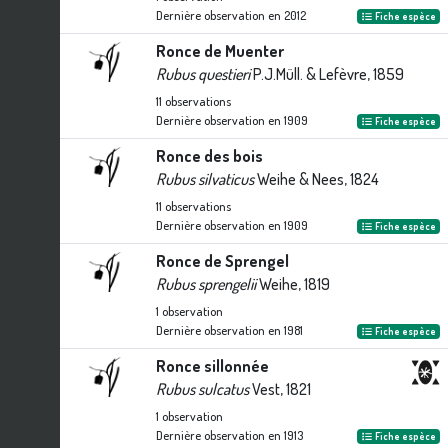
Dernière observation en
2012
Fiche espèce
Ronce de Muenter
Rubus questieri
P.J.Müll. & Lefèvre, 1859
11
observations
Dernière observation en
1909
Fiche espèce
Ronce des bois
Rubus silvaticus
Weihe & Nees, 1824
11
observations
Dernière observation en
1909
Fiche espèce
Ronce de Sprengel
Rubus sprengelii
Weihe, 1819
1
observation
Dernière observation en
1981
Fiche espèce
Ronce sillonnée
Rubus sulcatus
Vest, 1821
1
observation
Dernière observation en
1913
Fiche espèce