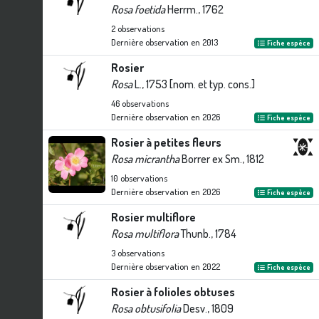
Rosa foetida
Herrm., 1762
2
observations
Dernière observation en
2013
Fiche espèce
Rosier
Rosa
L., 1753 [nom. et typ. cons.]
46
observations
Dernière observation en
2026
Fiche espèce
Rosier à petites fleurs
Rosa micrantha
Borrer ex Sm., 1812
10
observations
Dernière observation en
2026
Fiche espèce
Rosier multiflore
Rosa multiflora
Thunb., 1784
3
observations
Dernière observation en
2022
Fiche espèce
Rosier à folioles obtuses
Rosa obtusifolia
Desv., 1809