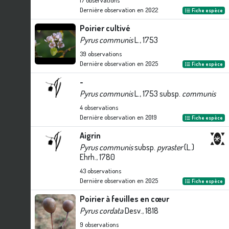
17
observations
Dernière observation en
2022
Fiche espèce
Poirier cultivé
Pyrus communis
L., 1753
39
observations
Dernière observation en
2025
Fiche espèce
-
Pyrus communis
L., 1753 subsp.
communis
4
observations
Dernière observation en
2019
Fiche espèce
Aigrin
Pyrus communis
subsp.
pyraster
(L.)
Ehrh., 1780
43
observations
Dernière observation en
2025
Fiche espèce
Poirier à feuilles en cœur
Pyrus cordata
Desv., 1818
9
observations