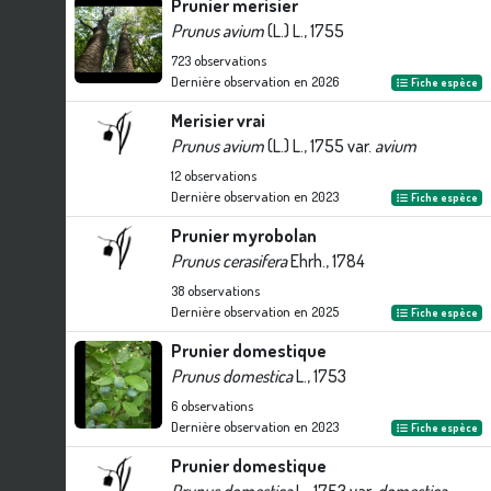
Prunier merisier
Prunus avium
(L.) L., 1755
723
observations
Dernière observation en
2026
Fiche espèce
Merisier vrai
Prunus avium
(L.) L., 1755 var.
avium
12
observations
Dernière observation en
2023
Fiche espèce
Prunier myrobolan
Prunus cerasifera
Ehrh., 1784
38
observations
Dernière observation en
2025
Fiche espèce
Prunier domestique
Prunus domestica
L., 1753
6
observations
Dernière observation en
2023
Fiche espèce
Prunier domestique