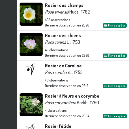
Rosier des champs
Rosa arvensis
Huds., 1762
422
observations
Dernière observation en
2026
Fiche espèce
Rosier des chiens
Rosa canina
L., 1753
411
observations
Dernière observation en
2026
Fiche espèce
Rosier de Caroline
Rosa carolina
L., 1753
43
observations
Dernière observation en
2010
Fiche espèce
Rosier à fleurs en corymbe
Rosa corymbifera
Borkh., 1790
4
observations
Dernière observation en
2004
Fiche espèce
Rosier fétide