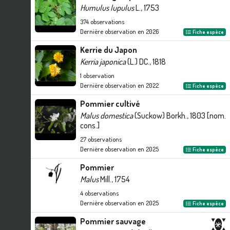
Humulus lupulus
L., 1753
374
observations
Dernière observation en
2026
Fiche espèce
Kerrie du Japon
Kerria japonica
(L.) DC., 1818
1
observation
Dernière observation en
2022
Fiche espèce
Pommier cultivé
Malus domestica
(Suckow) Borkh., 1803 [nom.
cons.]
27
observations
Dernière observation en
2025
Fiche espèce
Pommier
Malus
Mill., 1754
4
observations
Dernière observation en
2025
Fiche espèce
Pommier sauvage