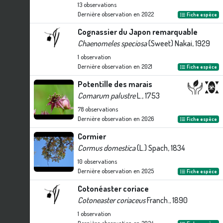
13
observations
Dernière observation en
2022
Fiche espèce
Cognassier du Japon remarquable
Chaenomeles speciosa
(Sweet) Nakai, 1929
1
observation
Dernière observation en
2021
Fiche espèce
Potentille des marais
Comarum palustre
L., 1753
78
observations
Dernière observation en
2026
Fiche espèce
Cormier
Cormus domestica
(L.) Spach, 1834
10
observations
Dernière observation en
2025
Fiche espèce
Cotonéaster coriace
Cotoneaster coriaceus
Franch., 1890
1
observation