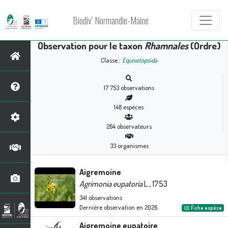
Biodiv' Normandie-Maine
Observation pour le taxon
Rhamnales
(Ordre)
Classe :
Equisetopsida
17 753
observations
148
espèces
264
observateurs
33
organismes
Aigremoine
Agrimonia eupatoria
L., 1753
341
observations
Dernière observation en
2026
Fiche espèce
Aigremoine eupatoire