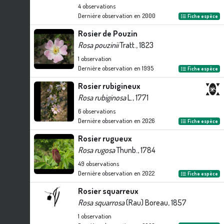
4
observations
Dernière observation en
2000
Fiche espèce
Rosier de Pouzin
Rosa pouzinii
Tratt., 1823
1
observation
Dernière observation en
1995
Fiche espèce
Rosier rubigineux
Rosa rubiginosa
L., 1771
6
observations
Dernière observation en
2026
Fiche espèce
Rosier rugueux
Rosa rugosa
Thunb., 1784
49
observations
Dernière observation en
2022
Fiche espèce
Rosier squarreux
Rosa squarrosa
(Rau) Boreau, 1857
1
observation