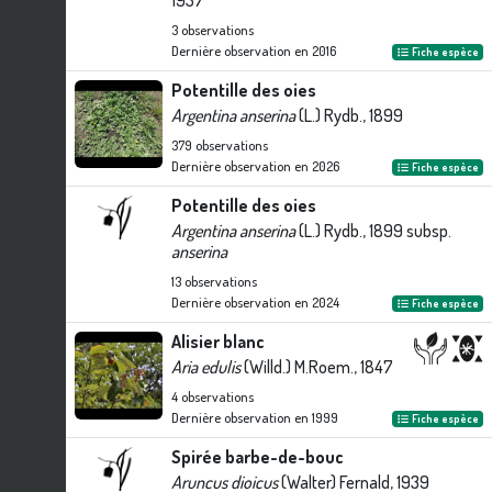
1937
3
observations
Dernière observation en
2016
Fiche espèce
Potentille des oies
Argentina anserina
(L.) Rydb., 1899
379
observations
Dernière observation en
2026
Fiche espèce
Potentille des oies
Argentina anserina
(L.) Rydb., 1899 subsp.
anserina
13
observations
Dernière observation en
2024
Fiche espèce
Alisier blanc
Aria edulis
(Willd.) M.Roem., 1847
4
observations
Dernière observation en
1999
Fiche espèce
Spirée barbe-de-bouc
Aruncus dioicus
(Walter) Fernald, 1939