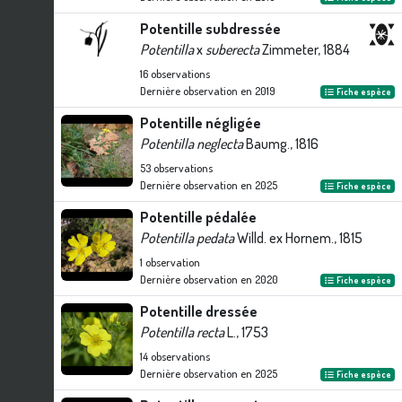
Potentille subdressée
Potentilla
x
suberecta
Zimmeter, 1884
16
observations
Dernière observation en
2019
Fiche espèce
Potentille négligée
Potentilla neglecta
Baumg., 1816
53
observations
Dernière observation en
2025
Fiche espèce
Potentille pédalée
Potentilla pedata
Willd. ex Hornem., 1815
1
observation
Dernière observation en
2020
Fiche espèce
Potentille dressée
Potentilla recta
L., 1753
14
observations
Dernière observation en
2025
Fiche espèce