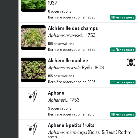
1937
8
observations
Dernière observation en
2025
Fiche espèce
Alchémille des champs
Aphanes arvensis
L., 1753
188
observations
Dernière observation en
2026
Fiche espèce
Alchémille oubliée
Aphanes australis
Rydb., 1908
155
observations
Dernière observation en
2026
Fiche espèce
Aphane
Aphanes
L., 1753
3
observations
Dernière observation en
2010
Fiche espèce
Aphane à petits fruits
Aphanes microcarpa
(Boiss. & Reut.) Rothm.,