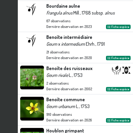
Bourdaine aulne
Frangula alnus
Mill., 1768 subsp.
alnus
67
observations
Dernière observation en
2023
Fiche espèce
Benoîte intermédiaire
Geum
x
intermedium
Ehrh., 1791
21
observations
Dernière observation en
2020
Fiche espèce
Benoîte des ruisseaux
Geum rivale
L., 1753
2
observations
Dernière observation en
2002
Fiche espèce
Benoîte commune
Geum urbanum
L., 1753
910
observations
Dernière observation en
2026
Fiche espèce
Houblon grimpant