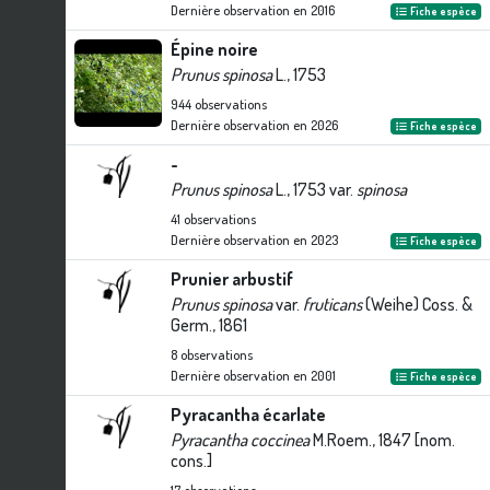
Dernière observation en
2016
Fiche espèce
Épine noire
Prunus spinosa
L., 1753
944
observations
Dernière observation en
2026
Fiche espèce
-
Prunus spinosa
L., 1753 var.
spinosa
41
observations
Dernière observation en
2023
Fiche espèce
Prunier arbustif
Prunus spinosa
var.
fruticans
(Weihe) Coss. &
Germ., 1861
8
observations
Dernière observation en
2001
Fiche espèce
Pyracantha écarlate
Pyracantha coccinea
M.Roem., 1847 [nom.
cons.]