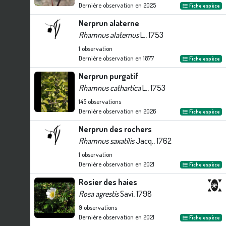
Dernière observation en
2025
Fiche espèce
Nerprun alaterne
Rhamnus alaternus
L., 1753
1
observation
Dernière observation en
1877
Fiche espèce
Nerprun purgatif
Rhamnus cathartica
L., 1753
145
observations
Dernière observation en
2026
Fiche espèce
Nerprun des rochers
Rhamnus saxatilis
Jacq., 1762
1
observation
Dernière observation en
2021
Fiche espèce
Rosier des haies
Rosa agrestis
Savi, 1798
9
observations
Dernière observation en
2021
Fiche espèce