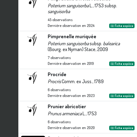
Poterium sanguisorba
L., 1753 subsp.
sanguisorba
45
observations
Dernière observation en
2024
Fiche espèce
Pimprenelle muriquée
Poterium sanguisorba
subsp.
balearica
(Bourg. ex Nyman) Stace, 2009
7
observations
Dernière observation en
2019
Fiche espèce
Procride
Procris
Comm. ex Juss., 1789
6
observations
Dernière observation en
2023
Fiche espèce
Prunier abricotier
Prunus armeniaca
L., 1753
6
observations
Dernière observation en
2020
Fiche espèce