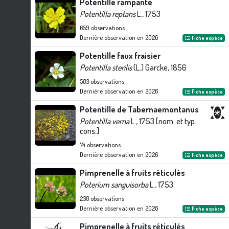
Potentille rampante
Potentilla reptans
L., 1753
659
observations
Dernière observation en
2026
Fiche espèce
Potentille faux fraisier
Potentilla sterilis
(L.) Garcke, 1856
583
observations
Dernière observation en
2026
Fiche espèce
Potentille de Tabernaemontanus
Potentilla verna
L., 1753 [nom. et typ.
cons.]
74
observations
Dernière observation en
2026
Fiche espèce
Pimprenelle à fruits réticulés
Poterium sanguisorba
L., 1753
238
observations
Dernière observation en
2026
Fiche espèce
Pimprenelle à fruits réticulés