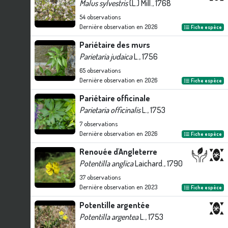
Malus sylvestris
(L.) Mill., 1768
54
observations
Dernière observation en
2026
Fiche espèce
Pariétaire des murs
Parietaria judaica
L., 1756
65
observations
Dernière observation en
2026
Fiche espèce
Pariétaire officinale
Parietaria officinalis
L., 1753
7
observations
Dernière observation en
2026
Fiche espèce
Renouée d'Angleterre
Potentilla anglica
Laichard., 1790
37
observations
Dernière observation en
2023
Fiche espèce
Potentille argentée
Potentilla argentea
L., 1753