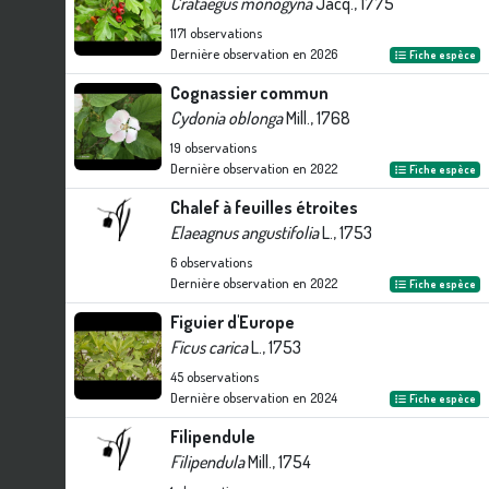
Crataegus monogyna
Jacq., 1775
1171
observations
Dernière observation en
2026
Fiche espèce
Cognassier commun
Cydonia oblonga
Mill., 1768
19
observations
Dernière observation en
2022
Fiche espèce
Chalef à feuilles étroites
Elaeagnus angustifolia
L., 1753
6
observations
Dernière observation en
2022
Fiche espèce
Figuier d'Europe
Ficus carica
L., 1753
45
observations
Dernière observation en
2024
Fiche espèce
Filipendule
Filipendula
Mill., 1754