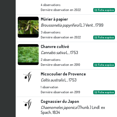
4
observations
Dernière observation en
2022
Fiche espèce
Mûrier à papier
Broussonetia papyrifera
(L.) Vent., 1799
3
observations
Dernière observation en
2022
Fiche espèce
Chanvre cultivé
Cannabis sativa
L., 1753
2
observations
Dernière observation en
2010
Fiche espèce
Micocoulier de Provence
Celtis australis
L., 1753
1
observation
Dernière observation en
2019
Fiche espèce
Cognassier du Japon
Chaenomeles japonica
(Thunb.) Lindl. ex
Spach, 1834