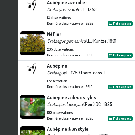
Aubépine azérolier
Crataegus azarolus
L., 1753
13
observations
Dernière observation en
2020
Fiche espèce
Néflier
Crataegus germanica
(L.) Kuntze, 1891
295
observations
Dernière observation en
2026
Fiche espèce
Aubépine
Crataegus
L., 1753 [nom. cons.]
1
observation
Dernière observation en
2018
Fiche espèce
Aubépine à deux styles
Crataegus laevigata
(Poir.) DC., 1825
193
observations
Dernière observation en
2026
Fiche espèce
Aubépine à un style