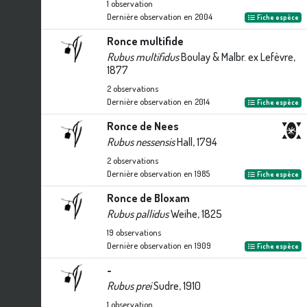
1
observation
Dernière observation en
2004
Fiche espèce
Ronce multifide
Rubus multifidus
Boulay & Malbr. ex Lefèvre,
1877
2
observations
Dernière observation en
2014
Fiche espèce
Ronce de Nees
Rubus nessensis
Hall, 1794
2
observations
Dernière observation en
1985
Fiche espèce
Ronce de Bloxam
Rubus pallidus
Weihe, 1825
19
observations
Dernière observation en
1909
Fiche espèce
-
Rubus prei
Sudre, 1910
1
observation