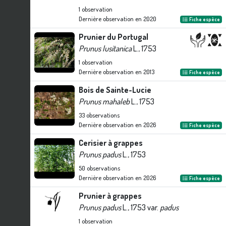
1
observation
Dernière observation en
2020
Fiche espèce
Prunier du Portugal
Prunus lusitanica
L., 1753
1
observation
Dernière observation en
2013
Fiche espèce
Bois de Sainte-Lucie
Prunus mahaleb
L., 1753
33
observations
Dernière observation en
2026
Fiche espèce
Cerisier à grappes
Prunus padus
L., 1753
50
observations
Dernière observation en
2026
Fiche espèce
Prunier à grappes
Prunus padus
L., 1753 var.
padus
1
observation