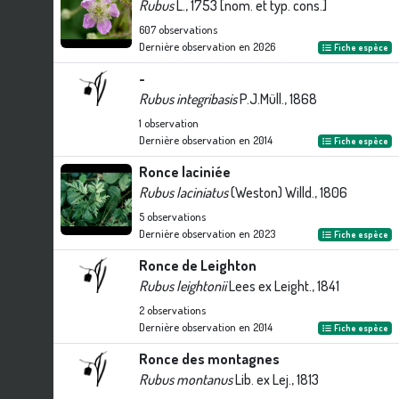
Rubus
L., 1753 [nom. et typ. cons.]
607
observations
Dernière observation en
2026
Fiche espèce
-
Rubus integribasis
P.J.Müll., 1868
1
observation
Dernière observation en
2014
Fiche espèce
Ronce laciniée
Rubus laciniatus
(Weston) Willd., 1806
5
observations
Dernière observation en
2023
Fiche espèce
Ronce de Leighton
Rubus leightonii
Lees ex Leight., 1841
2
observations
Dernière observation en
2014
Fiche espèce
Ronce des montagnes
Rubus montanus
Lib. ex Lej., 1813