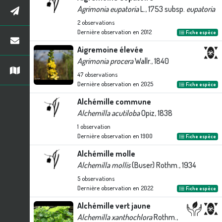
Agrimonia eupatoria
L., 1753 subsp.
eupatoria
2
observations
Dernière observation en
2012
Fiche espèce
Aigremoine élevée
Agrimonia procera
Wallr., 1840
47
observations
Dernière observation en
2025
Fiche espèce
Alchémille commune
Alchemilla acutiloba
Opiz, 1838
1
observation
Dernière observation en
1900
Fiche espèce
Alchémille molle
Alchemilla mollis
(Buser) Rothm., 1934
5
observations
Dernière observation en
2022
Fiche espèce
Alchémille vert jaune
Alchemilla xanthochlora
Rothm.,