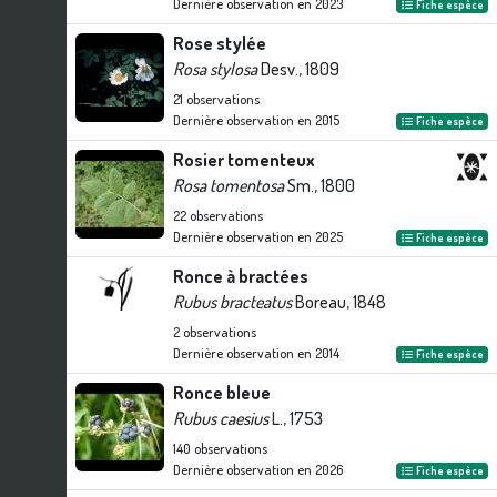
Dernière observation en
2023
Fiche espèce
Rose stylée
Rosa stylosa
Desv., 1809
21
observations
Dernière observation en
2015
Fiche espèce
Rosier tomenteux
Rosa tomentosa
Sm., 1800
22
observations
Dernière observation en
2025
Fiche espèce
Ronce à bractées
Rubus bracteatus
Boreau, 1848
2
observations
Dernière observation en
2014
Fiche espèce
Ronce bleue
Rubus caesius
L., 1753
140
observations
Dernière observation en
2026
Fiche espèce