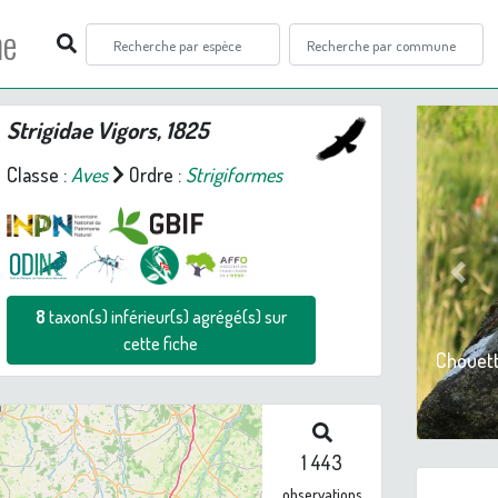
ne
Strigidae Vigors, 1825
Classe :
Aves
Ordre :
Strigiformes
Prev
8
taxon(s) inférieur(s) agrégé(s) sur
cette fiche
Chouett
1 443
observations