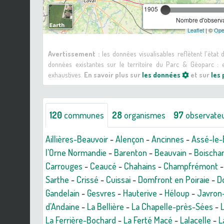
1905
Nombre d'observa
Leaflet
| ©
Ope
Avertissement :
les données visualisables reflètent l'état
données existantes sur le territoire du Parc & Géoparc 
exhaustives.
En savoir plus sur
les données
et sur
les
120
communes
28
organismes
97
observate
Aillières-Beauvoir
-
Alençon
-
Ancinnes
-
Assé-le-
l'Orne Normandie
-
Barenton
-
Beauvain
-
Boischa
Carrouges
-
Ceaucé
-
Chahains
-
Champfrémont
Sarthe
-
Crissé
-
Cuissai
-
Domfront en Poiraie
-
Do
Gandelain
-
Gesvres
-
Hauterive
-
Héloup
-
Javron
d'Andaine
-
La Bellière
-
La Chapelle-près-Sées
-
La Ferrière-Bochard
-
La Ferté Macé
-
Lalacelle
-
L