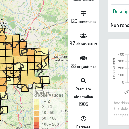
Descrip
120
communes
Non ren
97
observateurs
28
organismes
Première
Nombre
d'observations
observation
1– 2
Avertis
1905
2– 10
à la date
10– 50
donc pas 
50– 100
100– 200
Dernière