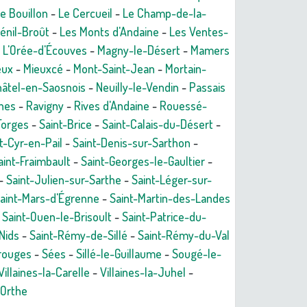
e Bouillon
-
Le Cercueil
-
Le Champ-de-la-
énil-Broût
-
Les Monts d'Andaine
-
Les Ventes-
-
L'Orée-d'Écouves
-
Magny-le-Désert
-
Mamers
eux
-
Mieuxcé
-
Mont-Saint-Jean
-
Mortain-
âtel-en-Saosnois
-
Neuilly-le-Vendin
-
Passais
nes
-
Ravigny
-
Rives d'Andaine
-
Rouessé-
Forges
-
Saint-Brice
-
Saint-Calais-du-Désert
-
t-Cyr-en-Pail
-
Saint-Denis-sur-Sarthon
-
aint-Fraimbault
-
Saint-Georges-le-Gaultier
-
-
Saint-Julien-sur-Sarthe
-
Saint-Léger-sur-
aint-Mars-d'Égrenne
-
Saint-Martin-des-Landes
-
Saint-Ouen-le-Brisoult
-
Saint-Patrice-du-
Nids
-
Saint-Rémy-de-Sillé
-
Saint-Rémy-du-Val
rouges
-
Sées
-
Sillé-le-Guillaume
-
Sougé-le-
Villaines-la-Carelle
-
Villaines-la-Juhel
-
-Orthe