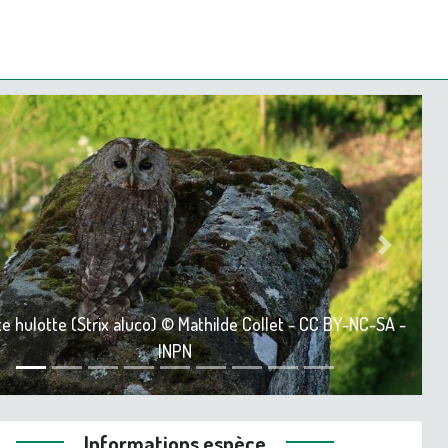
ious
Next
e hulotte (Strix aluco) © Mathilde Collet - CC BY-NC-SA -
INPN
Informations espèce