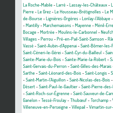
La Roche-Mabile
-
Larré
-
Lassay-les-Châteaux
-
L
Pierre
-
Le Grez
-
Le Housseau-Brétignolles
-
Le M
de-Bourse
-
Lignières-Orgères
-
Lonlay-l'Abbaye
-
Mantilly
-
Marchemaisons
-
Mayenne
-
Ménil-Err
Bocage
-
Mortrée
-
Moulins-le-Carbonnel
-
Neufch
Villages
-
Perrou
-
Pré-en-Pail-Saint-Samson
-
Râ
Vassé
-
Saint-Aubin-d'Appenai
-
Saint-Bômer-les-
Saint-Céneri-le-Gérei
-
Saint-Cyr-du-Bailleul
-
Sain
Sainte-Marie-du-Bois
-
Sainte-Marie-la-Robert
-
S
Saint-Gervais-du-Perron
-
Saint-Gilles-des-Marais
Sarthe
-
Saint-Léonard-des-Bois
-
Saint-Longis
-
S
-
Saint-Martin-l'Aiguillon
-
Saint-Nicolas-des-Bois
Désert
-
Saint-Paul-le-Gaultier
-
Saint-Pierre-des-
-
Saint-Roch-sur-Égrenne
-
Saint-Sauveur-de-Car
Ganelon
-
Tessé-Froulay
-
Thubœuf
-
Torchamp
-
Villeneuve-en-Perseigne
-
Villepail
-
Vimartin-sur