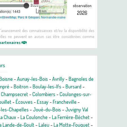
200+
2026
observation
20 km
tion(s): 1443
2026
nStreetMap
,
Parc & Géoparc Normandie-maine
 d'avancement des connaissances et/ou la disponibilité des
: elles ne peuvent en aucun cas être considérées comme
 partenaires
urs
Boisne
-
Aunay-les-Bois
-
Avrilly
-
Bagnoles de
mpré
-
Boitron
-
Boulay-les-Ifs
-
Bursard
-
-
Champsecret
-
Colombiers
-
Coulonges-sur-
uillet
-
Écouves
-
Essay
-
Francheville
-
-les-Chapelles
-
Joué-du-Bois
-
Juvigny Val
La Chaux
-
La Coulonche
-
La Ferrière-Béchet
-
a Lande-de-Goult
-
Laleu
-
La Motte-Fouquet
-