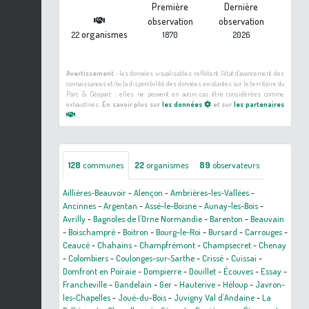
Première
Dernière
observation
observation
organismes
22
1870
2026
Avertissement :
les données visualisables reflètent l'état d'avancement des
connaissances et/ou la disponibilité des données existantes sur le territoire du
Parc & Géoparc : elles ne peuvent en aucun cas être considérées comme
exhaustives.
En savoir plus sur
les données
et sur
les partenaires
128
communes
22
organismes
89
observateurs
Aillières-Beauvoir
-
Alençon
-
Ambrières-les-Vallées
-
Ancinnes
-
Argentan
-
Assé-le-Boisne
-
Aunay-les-Bois
-
Avrilly
-
Bagnoles de l'Orne Normandie
-
Barenton
-
Beauvain
-
Boischampré
-
Boitron
-
Bourg-le-Roi
-
Bursard
-
Carrouges
-
Ceaucé
-
Chahains
-
Champfrémont
-
Champsecret
-
Chenay
-
Colombiers
-
Coulonges-sur-Sarthe
-
Crissé
-
Cuissai
-
Domfront en Poiraie
-
Dompierre
-
Douillet
-
Écouves
-
Essay
-
Francheville
-
Gandelain
-
Ger
-
Hauterive
-
Héloup
-
Javron-
les-Chapelles
-
Joué-du-Bois
-
Juvigny Val d'Andaine
-
La