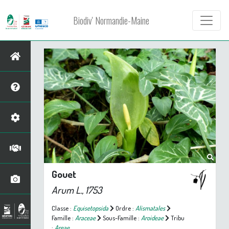
Biodiv' Normandie-Maine
Gouet
Arum
L., 1753
Classe :
Equisetopsida
Ordre :
Alismatales
Famille :
Araceae
Sous-Famille :
Aroideae
Tribu
:
Areae