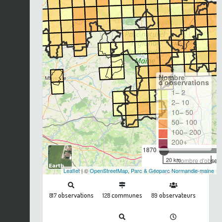
Nombre
d'observations
1– 2
2– 10
10– 50
50– 100
100– 200
200+
1870
20 km
Nombre d'observa
Leaflet
| ©
OpenStreetMap
,
Parc & Géoparc Normandie-maine
observations
communes
observateurs
817
128
89