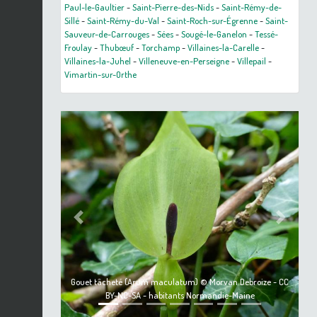
Paul-le-Gaultier
-
Saint-Pierre-des-Nids
-
Saint-Rémy-de-
Sillé
-
Saint-Rémy-du-Val
-
Saint-Roch-sur-Égrenne
-
Saint-
Sauveur-de-Carrouges
-
Sées
-
Sougé-le-Ganelon
-
Tessé-
Froulay
-
Thubœuf
-
Torchamp
-
Villaines-la-Carelle
-
Villaines-la-Juhel
-
Villeneuve-en-Perseigne
-
Villepail
-
Vimartin-sur-Orthe
Previous
Next
Gouet tâcheté (Arum maculatum) © Morvan Debroize - CC
BY-NC-SA - habitants Normandie-Maine