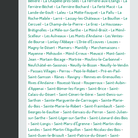
Bellière
-
La Chapelle-près-Sées
-
La Ferrière-aux-Étangs
-
La
Ferrière-Béchet
-
La Ferrière-Bochard
-
La Ferté Macé
-
La
Lande-de-Goult
-
Laleu
-
La Motte-Fouquet
-
La Pallu
-
La
Roche-Mabile
-
Larré
-
Lassay-les-Châteaux
-
Le Bouillon
-
Le
Cercueil
-
Le Champ-de-la-Pierre
-
Le Grez
-
Le Housseau-
Brétignolles
-
Le Mêle-sur-Sarthe
-
Le Ménil-Broût
-
Le Ménil-
Scelleur
-
Les Aulneaux
-
Les Monts d'Andaine
-
Les Ventes-
de-Bourse
-
Lonlay-l'Abbaye
-
L'Orée-d'Écouves
-
Louzes
-
Magny-le-Désert
-
Mamers
-
Mantilly
-
Marchemaisons
-
Mayenne
-
Méhoudin
-
Ménil-Erreux
-
Mieuxcé
-
Mont-Saint-
Jean
-
Mortain-Bocage
-
Mortrée
-
Moulins-le-Carbonnel
-
Neufchâtel-en-Saosnois
-
Neuilly-le-Bisson
-
Neuilly-le-Vendin
-
Passais Villages
-
Perrou
-
Pezé-le-Robert
-
Pré-en-Pail-
Saint-Samson
-
Rânes
-
Ravigny
-
Rennes-en-Grenouilles
-
Rives d'Andaine
-
Rouessé-Vassé
-
Rouperroux
-
Saint-Aubin-
d'Appenai
-
Saint-Bômer-les-Forges
-
Saint-Brice
-
Saint-
Calais-du-Désert
-
Saint-Céneri-le-Gérei
-
Saint-Denis-sur-
Sarthon
-
Sainte-Marguerite-de-Carrouges
-
Sainte-Marie-
du-Bois
-
Sainte-Marie-la-Robert
-
Saint-Fraimbault
-
Saint-
Georges-le-Gaultier
-
Saint-Gervais-du-Perron
-
Saint-Julien-
sur-Sarthe
-
Saint-Léger-sur-Sarthe
-
Saint-Léonard-des-Bois
-
Saint-Longis
-
Saint-Mars-d'Égrenne
-
Saint-Martin-des-
Landes
-
Saint-Martin-l'Aiguillon
-
Saint-Nicolas-des-Bois
-
Saint-Ouen-le-Brisoult
-
Saint-Patrice-du-Désert
-
Saint-