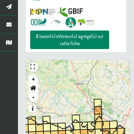
2
taxon(s) inférieur(s) agrégé(s) sur
cette fiche
+
-