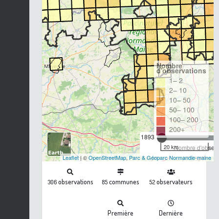
Nombre
d'observations
1– 2
2– 10
10– 50
50– 100
100– 200
200+
1893
20 km
Nombre d'observa
Leaflet
| ©
OpenStreetMap
,
Parc & Géoparc Normandie-maine
observations
communes
observateurs
306
85
52
Première
Dernière