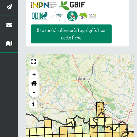
2
taxon(s) inférieur(s) agrégé(s) sur
cette fiche
+
-