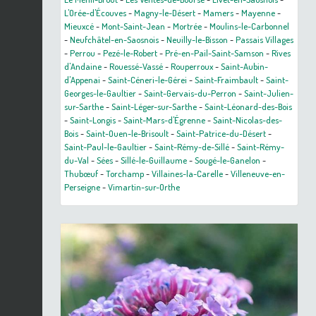
L'Orée-d'Écouves
-
Magny-le-Désert
-
Mamers
-
Mayenne
-
Mieuxcé
-
Mont-Saint-Jean
-
Mortrée
-
Moulins-le-Carbonnel
-
Neufchâtel-en-Saosnois
-
Neuilly-le-Bisson
-
Passais Villages
-
Perrou
-
Pezé-le-Robert
-
Pré-en-Pail-Saint-Samson
-
Rives
d'Andaine
-
Rouessé-Vassé
-
Rouperroux
-
Saint-Aubin-
d'Appenai
-
Saint-Céneri-le-Gérei
-
Saint-Fraimbault
-
Saint-
Georges-le-Gaultier
-
Saint-Gervais-du-Perron
-
Saint-Julien-
sur-Sarthe
-
Saint-Léger-sur-Sarthe
-
Saint-Léonard-des-Bois
-
Saint-Longis
-
Saint-Mars-d'Égrenne
-
Saint-Nicolas-des-
Bois
-
Saint-Ouen-le-Brisoult
-
Saint-Patrice-du-Désert
-
Saint-Paul-le-Gaultier
-
Saint-Rémy-de-Sillé
-
Saint-Rémy-
du-Val
-
Sées
-
Sillé-le-Guillaume
-
Sougé-le-Ganelon
-
Thubœuf
-
Torchamp
-
Villaines-la-Carelle
-
Villeneuve-en-
Perseigne
-
Vimartin-sur-Orthe