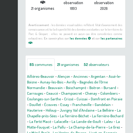
observation
observation
organismes
21
1893
2026
Avertissement :
les données visualisables reflètent l'état d'avancement des
connaissances et/ou la disponibilité des données existantes sur le territoire du
Parc & Géoparc : elles ne peuvent en aucun cas être considérées comme
exhaustives.
En savoir plus sur
les données
et sur
les partenaires
85
communes
21
organismes
52
observateurs
Aillières-Beauvoir
-
Alençon
-
Ancinnes
-
Argentan
-
Assé-le-
Boisne
-
Aunay-les-Bois
-
Avrilly
-
Bagnoles de l'Orne
Normandie
-
Beauvain
-
Boischampré
-
Boitron
-
Bursard
-
Carrouges
-
Ceaucé
-
Champsecret
-
Chenay
-
Colombiers
-
Coulonges-sur-Sarthe
-
Crissé
-
Cuissai
-
Domfront en Poiraie
-
Douillet
-
Écouves
-
Essay
-
Francheville
-
Gandelain
-
Hauterive
-
Héloup
-
Juvigny Val d'Andaine
-
La Bellière
-
La
Chapelle-près-Sées
-
La Ferrière-Béchet
-
La Ferrière-Bochard
-
La Ferté Macé
-
Lalacelle
-
La Lande-de-Goult
-
Laleu
-
La
Motte-Fouquet
-
La Pallu
-
Le Champ-de-la-Pierre
-
Le Grez
-
Le Ménil-Broût
-
Les Ventes-de-Bourse
-
Livet-en-Saosnois
-