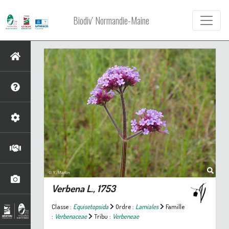
Biodiv' Normandie-Maine
Verbena
L., 1753
Classe :
Equisetopsida
Ordre :
Lamiales
Famille
:
Verbenaceae
Tribu :
Verbeneae