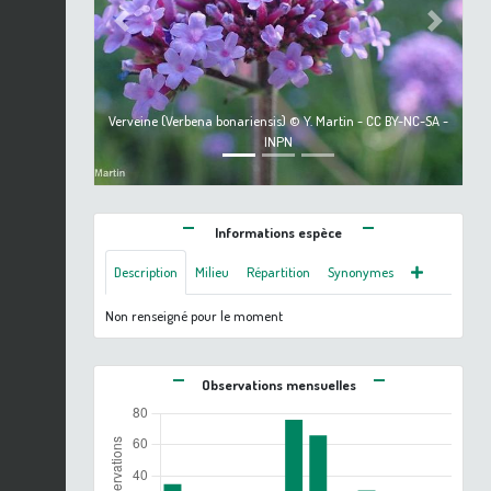
Previous
Next
Verveine (Verbena bonariensis) © Y. Martin - CC BY-NC-SA -
INPN
Informations espèce
Description
Milieu
Répartition
Synonymes
Non renseigné pour le moment
Observations mensuelles