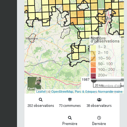
Nombre
d'observations
1– 2
2– 10
10– 50
50– 100
100– 200
200+
1987
20 km
Nombre d'observa
Leaflet
| ©
OpenStreetMap
,
Parc & Géoparc Normandie-maine
observations
communes
observateurs
202
73
38
Première
Dernière