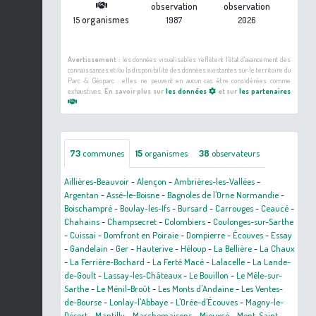
observation
observation
organismes
15
1987
2026
Avertissement :
les données visualisables reflètent l'état d'avancement des
connaissances et/ou la disponibilité des données existantes sur le territoire du
Parc & Géoparc : elles ne peuvent en aucun cas être considérées comme
exhaustives.
En savoir plus sur
les données
et sur
les partenaires
73
communes
15
organismes
38
observateurs
Aillières-Beauvoir
-
Alençon
-
Ambrières-les-Vallées
-
Argentan
-
Assé-le-Boisne
-
Bagnoles de l'Orne Normandie
-
Boischampré
-
Boulay-les-Ifs
-
Bursard
-
Carrouges
-
Ceaucé
-
Chahains
-
Champsecret
-
Colombiers
-
Coulonges-sur-Sarthe
-
Cuissai
-
Domfront en Poiraie
-
Dompierre
-
Écouves
-
Essay
-
Gandelain
-
Ger
-
Hauterive
-
Héloup
-
La Bellière
-
La Chaux
-
La Ferrière-Bochard
-
La Ferté Macé
-
Lalacelle
-
La Lande-
de-Goult
-
Lassay-les-Châteaux
-
Le Bouillon
-
Le Mêle-sur-
Sarthe
-
Le Ménil-Broût
-
Les Monts d'Andaine
-
Les Ventes-
de-Bourse
-
Lonlay-l'Abbaye
-
L'Orée-d'Écouves
-
Magny-le-
Désert
-
Mantilly
-
Marchemaisons
-
Mieuxcé
-
Mont-Saint-