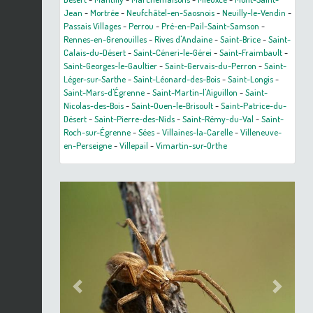
Jean
-
Mortrée
-
Neufchâtel-en-Saosnois
-
Neuilly-le-Vendin
-
Passais Villages
-
Perrou
-
Pré-en-Pail-Saint-Samson
-
Rennes-en-Grenouilles
-
Rives d'Andaine
-
Saint-Brice
-
Saint-
Calais-du-Désert
-
Saint-Céneri-le-Gérei
-
Saint-Fraimbault
-
Saint-Georges-le-Gaultier
-
Saint-Gervais-du-Perron
-
Saint-
Léger-sur-Sarthe
-
Saint-Léonard-des-Bois
-
Saint-Longis
-
Saint-Mars-d'Égrenne
-
Saint-Martin-l'Aiguillon
-
Saint-
Nicolas-des-Bois
-
Saint-Ouen-le-Brisoult
-
Saint-Patrice-du-
Désert
-
Saint-Pierre-des-Nids
-
Saint-Rémy-du-Val
-
Saint-
Roch-sur-Égrenne
-
Sées
-
Villaines-la-Carelle
-
Villeneuve-
en-Perseigne
-
Villepail
-
Vimartin-sur-Orthe
Previous
Next