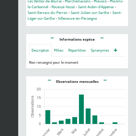
Les Ventes-de-Bourse
-
Marchemaisons
-
Mieuxcé
-
Moulins-
le-Carbonnel
-
Rouessé-Vassé
-
Saint-Aubin-d'Appenai
-
Saint-Gervais-du-Perron
-
Saint-Julien-sur-Sarthe
-
Saint-
Léger-sur-Sarthe
-
Villeneuve-en-Perseigne
Informations espèce
Description
Milieu
Répartition
Synonymes
Non renseigné pour le moment
Observations mensuelles