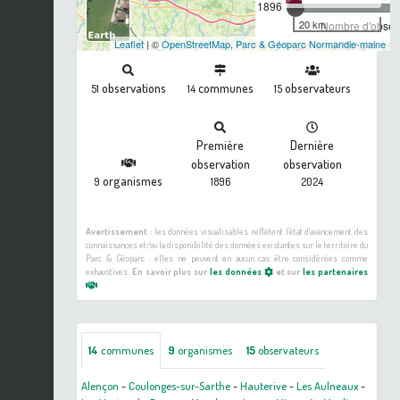
1896
20 km
Nombre d'observ
Leaflet
| ©
OpenStreetMap
,
Parc & Géoparc Normandie-maine
observations
communes
observateurs
51
14
15
Première
Dernière
observation
observation
organismes
9
1896
2024
Avertissement :
les données visualisables reflètent l'état d'avancement des
connaissances et/ou la disponibilité des données existantes sur le territoire du
Parc & Géoparc : elles ne peuvent en aucun cas être considérées comme
exhaustives.
En savoir plus sur
les données
et sur
les partenaires
14
communes
9
organismes
15
observateurs
Alençon
-
Coulonges-sur-Sarthe
-
Hauterive
-
Les Aulneaux
-