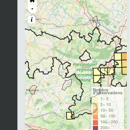
-
Nombre
d'observations
1– 2
2– 10
10– 50
50– 100
100– 200
200+