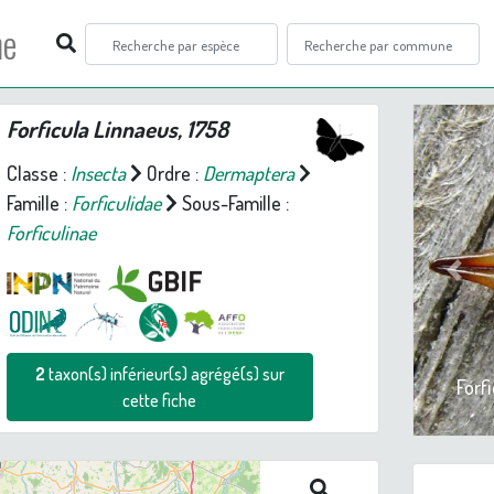
ne
Forficula
Linnaeus, 1758
Classe :
Insecta
Ordre :
Dermaptera
Famille :
Forficulidae
Sous-Famille :
Forficulinae
Prev
2
taxon(s) inférieur(s) agrégé(s) sur
Forfi
cette fiche