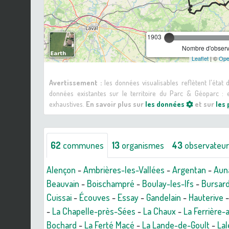
1903
Nombre d'observa
Leaflet
| ©
Ope
Avertissement :
les données visualisables reflètent l'état
données existantes sur le territoire du Parc & Géoparc 
exhaustives.
En savoir plus sur
les données
et sur
les
62
communes
13
organismes
43
observateu
Alençon
-
Ambrières-les-Vallées
-
Argentan
-
Aun
Beauvain
-
Boischampré
-
Boulay-les-Ifs
-
Bursar
Cuissai
-
Écouves
-
Essay
-
Gandelain
-
Hauterive
-
La Chapelle-près-Sées
-
La Chaux
-
La Ferrière-
Bochard
-
La Ferté Macé
-
La Lande-de-Goult
-
Lal