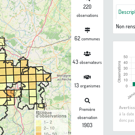
220
Descrip
observations
Non ren
62
communes
43
observateurs
13
organismes
Avertis
Première
Nombre
à la date
d'observations
observation
donc pas 
1– 2
1903
2– 10
10– 50