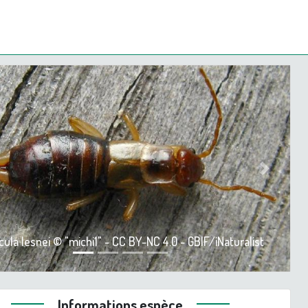
ious
Next
cula lesnei © "michi1" - CC BY-NC 4.0 - GBIF/iNaturalist
Informations espèce