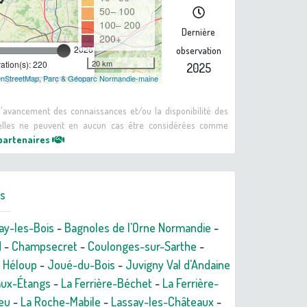
50– 100
100– 200
Dernière
200+
2026
observation
20 km
tion(s): 220
2025
nStreetMap
,
Parc & Géoparc Normandie-maine
 d'avancement des connaissances et/ou la disponibilité des
: elles ne peuvent en aucun cas être considérées comme
 partenaires
rs
ay-les-Bois
-
Bagnoles de l'Orne Normandie
-
d
-
Champsecret
-
Coulonges-sur-Sarthe
-
-
Héloup
-
Joué-du-Bois
-
Juvigny Val d'Andaine
aux-Étangs
-
La Ferrière-Béchet
-
La Ferrière-
eu
-
La Roche-Mabile
-
Lassay-les-Châteaux
-