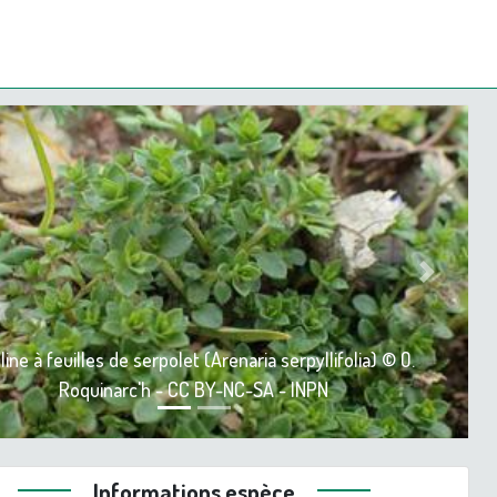
ious
Next
line à feuilles de serpolet (Arenaria serpyllifolia) © O.
Roquinarc'h - CC BY-NC-SA - INPN
Informations espèce