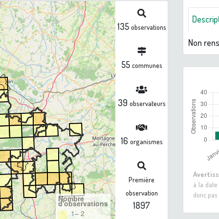
Descrip
135
observations
Non ren
55
communes
39
observateurs
16
organismes
Avertis
Première
à la date
observation
donc pas 
Nombre
d'observations
1897
1– 2