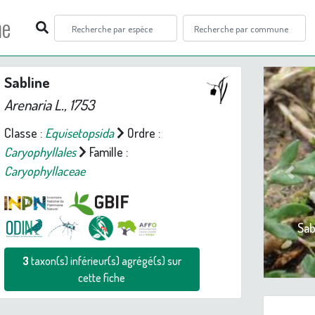
ne
Sabline
Arenaria
L., 1753
Classe :
Equisetopsida
Ordre :
Caryophyllales
Famille :
Caryophyllaceae
Prev
Sab
3
taxon(s) inférieur(s) agrégé(s) sur
cette fiche