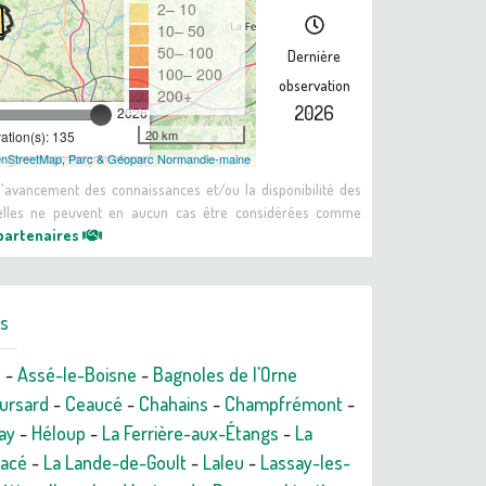
2– 10
10– 50
50– 100
Dernière
100– 200
observation
200+
2026
2026
20 km
tion(s): 135
nStreetMap
,
Parc & Géoparc Normandie-maine
 d'avancement des connaissances et/ou la disponibilité des
: elles ne peuvent en aucun cas être considérées comme
 partenaires
rs
n
-
Assé-le-Boisne
-
Bagnoles de l'Orne
ursard
-
Ceaucé
-
Chahains
-
Champfrémont
-
ay
-
Héloup
-
La Ferrière-aux-Étangs
-
La
Macé
-
La Lande-de-Goult
-
Laleu
-
Lassay-les-