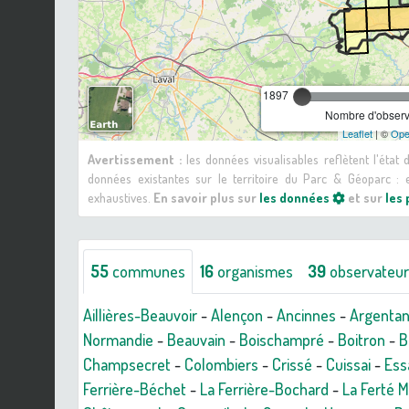
1897
Nombre d'observa
Leaflet
| ©
Ope
Avertissement :
les données visualisables reflètent l'état
données existantes sur le territoire du Parc & Géoparc 
exhaustives.
En savoir plus sur
les données
et sur
les
55
communes
16
organismes
39
observateu
Aillières-Beauvoir
-
Alençon
-
Ancinnes
-
Argenta
Normandie
-
Beauvain
-
Boischampré
-
Boitron
-
B
Champsecret
-
Colombiers
-
Crissé
-
Cuissai
-
Ess
Ferrière-Béchet
-
La Ferrière-Bochard
-
La Ferté 