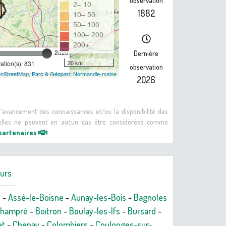
observation
2– 10
1882
10– 50
50– 100
100– 200
200+
2026
Dernière
20 km
tion(s): 831
observation
nStreetMap
,
Parc & Géoparc Normandie-maine
2026
 d'avancement des connaissances et/ou la disponibilité des
: elles ne peuvent en aucun cas être considérées comme
 partenaires
urs
n
-
Assé-le-Boisne
-
Aunay-les-Bois
-
Bagnoles
champré
-
Boitron
-
Boulay-les-Ifs
-
Bursard
-
et
-
Chenay
-
Colombiers
-
Coulonges-sur-