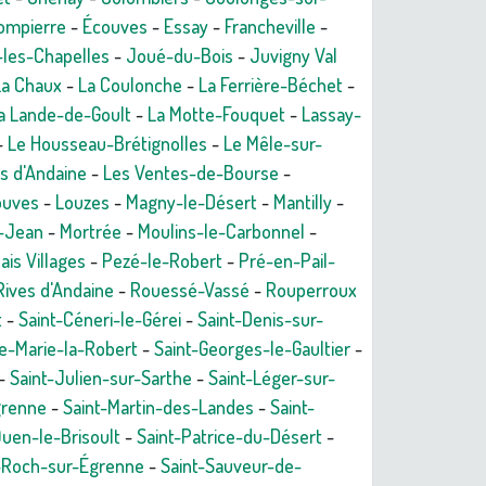
ompierre
-
Écouves
-
Essay
-
Francheville
-
-les-Chapelles
-
Joué-du-Bois
-
Juvigny Val
La Chaux
-
La Coulonche
-
La Ferrière-Béchet
-
a Lande-de-Goult
-
La Motte-Fouquet
-
Lassay-
-
Le Housseau-Brétignolles
-
Le Mêle-sur-
s d'Andaine
-
Les Ventes-de-Bourse
-
ouves
-
Louzes
-
Magny-le-Désert
-
Mantilly
-
t-Jean
-
Mortrée
-
Moulins-le-Carbonnel
-
ais Villages
-
Pezé-le-Robert
-
Pré-en-Pail-
Rives d'Andaine
-
Rouessé-Vassé
-
Rouperroux
t
-
Saint-Céneri-le-Gérei
-
Saint-Denis-sur-
te-Marie-la-Robert
-
Saint-Georges-le-Gaultier
-
-
Saint-Julien-sur-Sarthe
-
Saint-Léger-sur-
grenne
-
Saint-Martin-des-Landes
-
Saint-
Ouen-le-Brisoult
-
Saint-Patrice-du-Désert
-
-Roch-sur-Égrenne
-
Saint-Sauveur-de-