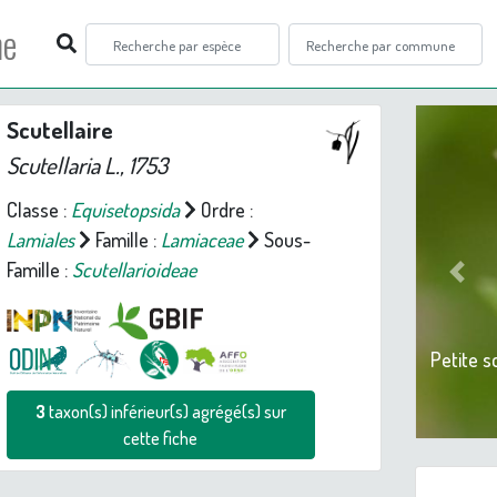
ne
Scutellaire
Scutellaria
L., 1753
Classe :
Equisetopsida
Ordre :
Lamiales
Famille :
Lamiaceae
Sous-
Famille :
Scutellarioideae
Prev
Petite s
3
taxon(s) inférieur(s) agrégé(s) sur
cette fiche