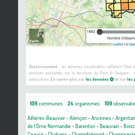
1882
Nombre d'observa
Leaflet
| ©
Ope
Avertissement :
les données visualisables reflètent l'état
données existantes sur le territoire du Parc & Géoparc 
exhaustives.
En savoir plus sur
les données
et sur
les
109
communes
24
organismes
109
observate
Aillières-Beauvoir
-
Alençon
-
Ancinnes
-
Argenta
de l'Orne Normandie
-
Barenton
-
Beauvain
-
Bois
Ceaucé
-
Chahains
-
Champfrémont
-
Champsecr