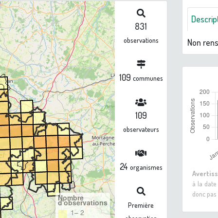
Descrip
831
observations
Non ren
109
communes
109
observateurs
24
organismes
Avertis
à la date
donc pas 
Nombre
d'observations
Première
1– 2