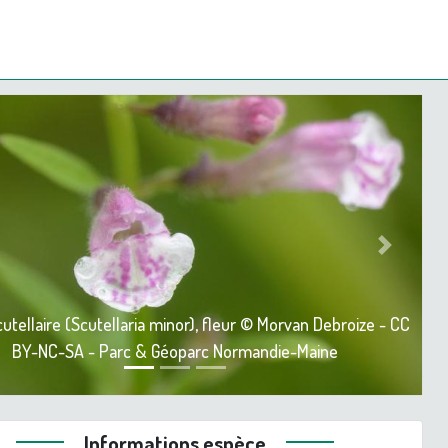
ious
Next
cutellaire (Scutellaria minor), fleur © Morvan Debroize - CC
BY-NC-SA - Parc & Géoparc Normandie-Maine
Informations espèce