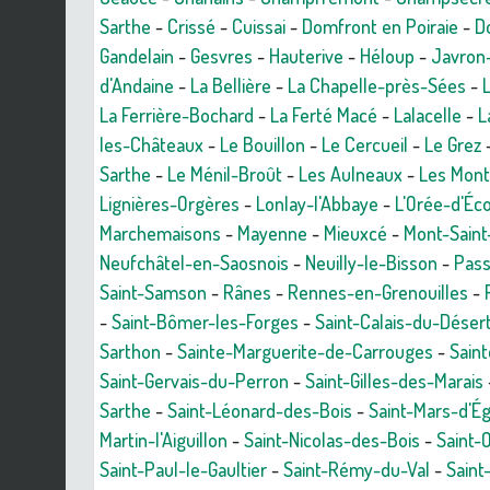
Sarthe
-
Crissé
-
Cuissai
-
Domfront en Poiraie
-
D
Gandelain
-
Gesvres
-
Hauterive
-
Héloup
-
Javron
d'Andaine
-
La Bellière
-
La Chapelle-près-Sées
-
La Ferrière-Bochard
-
La Ferté Macé
-
Lalacelle
-
L
les-Châteaux
-
Le Bouillon
-
Le Cercueil
-
Le Grez
Sarthe
-
Le Ménil-Broût
-
Les Aulneaux
-
Les Mont
Lignières-Orgères
-
Lonlay-l'Abbaye
-
L'Orée-d'Éc
Marchemaisons
-
Mayenne
-
Mieuxcé
-
Mont-Sain
Neufchâtel-en-Saosnois
-
Neuilly-le-Bisson
-
Pass
Saint-Samson
-
Rânes
-
Rennes-en-Grenouilles
-
-
Saint-Bômer-les-Forges
-
Saint-Calais-du-Déser
Sarthon
-
Sainte-Marguerite-de-Carrouges
-
Sain
Saint-Gervais-du-Perron
-
Saint-Gilles-des-Marais
Sarthe
-
Saint-Léonard-des-Bois
-
Saint-Mars-d'É
Martin-l'Aiguillon
-
Saint-Nicolas-des-Bois
-
Saint-
Saint-Paul-le-Gaultier
-
Saint-Rémy-du-Val
-
Saint