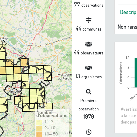
77
observations
Descrip
Non ren
44
communes
44
observateurs
13
organismes
Première
observation
Avertis
Nombre
d'observations
à la date
1970
1– 2
donc pas 
2– 10
10– 50