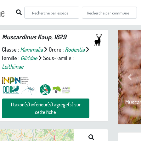
ne
Muscardinus
Kaup, 1829
Classe :
Mammalia
Ordre :
Rodentia
Famille :
Gliridae
Sous-Famille :
Leithiinae
Prev
Muscar
1
taxon(s) inférieur(s) agrégé(s) sur
cette fiche