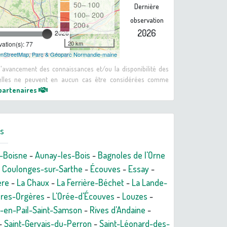
50– 100
Dernière
100– 200
observation
200+
2026
2026
20 km
ation(s): 77
nStreetMap
,
Parc & Géoparc Normandie-maine
 d'avancement des connaissances et/ou la disponibilité des
: elles ne peuvent en aucun cas être considérées comme
 partenaires
rs
-Boisne
-
Aunay-les-Bois
-
Bagnoles de l'Orne
-
Coulonges-sur-Sarthe
-
Écouves
-
Essay
-
ère
-
La Chaux
-
La Ferrière-Béchet
-
La Lande-
ères-Orgères
-
L'Orée-d'Écouves
-
Louzes
-
-en-Pail-Saint-Samson
-
Rives d'Andaine
-
-
Saint-Gervais-du-Perron
-
Saint-Léonard-des-