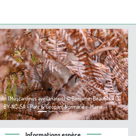
ious
Next
din (Muscardinus avellanarius) © Benjamin Beaufils - CC
BY-NC-SA - Parc & Géoparc Normandie-Maine
Informations espèce