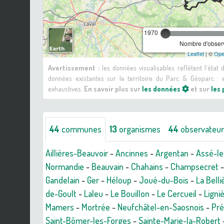
1970
Nombre d'observ
Leaflet
| ©
Ope
Avertissement :
les données visualisables reflètent l'état
données existantes sur le territoire du Parc & Géoparc 
exhaustives.
En savoir plus sur
les données
et sur
les
44
communes
13
organismes
44
observateu
Aillières-Beauvoir
-
Ancinnes
-
Argentan
-
Assé-le
Normandie
-
Beauvain
-
Chahains
-
Champsecret
Gandelain
-
Ger
-
Héloup
-
Joué-du-Bois
-
La Belli
de-Goult
-
Laleu
-
Le Bouillon
-
Le Cercueil
-
Ligni
Mamers
-
Mortrée
-
Neufchâtel-en-Saosnois
-
Pré
Saint-Bômer-les-Forges
-
Sainte-Marie-la-Robert